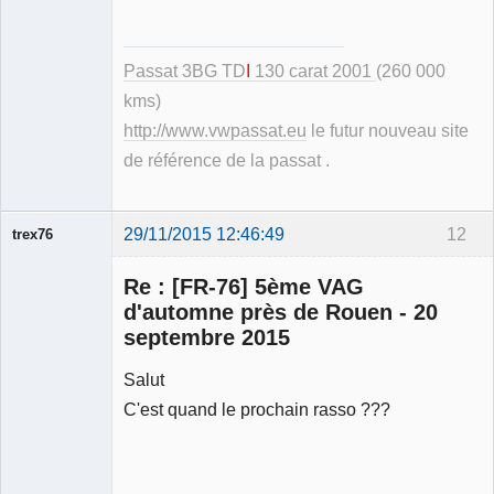
Passat 3BG TD
I
130 carat 2001
(260 000
kms)
http://www.vwpassat.eu
le futur nouveau site
de référence de la passat .
29/11/2015 12:46:49
12
trex76
Membre
Re : [FR-76] 5ème VAG
Déconnecté
d'automne près de Rouen - 20
septembre 2015
Salut
C'est quand le prochain rasso ???