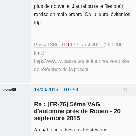
plus de nouvelle. J'aurai pu te le filer poûr
remise en main propre. Ca lui aurai éviter les
fdp .
Passat 3BG TD
I
130 carat 2001
(260 000
kms)
http://www.vwpassat.eu
le futur nouveau site
de référence de la passat .
14/09/2015 19:07:54
10
svcv80
Re : [FR-76] 5ème VAG
d'automne près de Rouen - 20
septembre 2015
Membre
Ah bah oui, si besoins hesites pas
Déconnecté