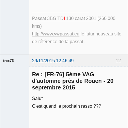
Passat 3BG TD
I
130 carat 2001
(260 000
kms)
http://www.vwpassat.eu
le futur nouveau site
de référence de la passat .
29/11/2015 12:46:49
12
trex76
Membre
Re : [FR-76] 5ème VAG
Déconnecté
d'automne près de Rouen - 20
septembre 2015
Salut
C'est quand le prochain rasso ???