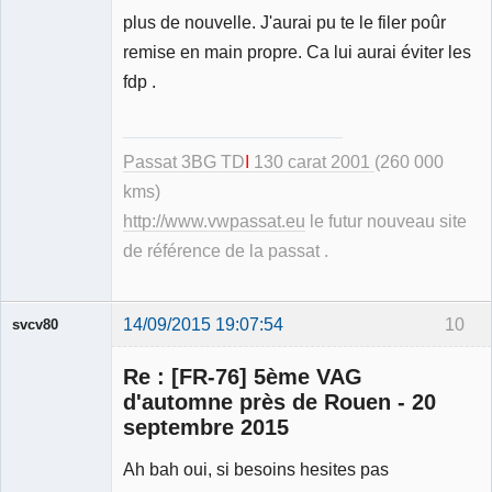
plus de nouvelle. J'aurai pu te le filer poûr
remise en main propre. Ca lui aurai éviter les
fdp .
Passat 3BG TD
I
130 carat 2001
(260 000
kms)
http://www.vwpassat.eu
le futur nouveau site
de référence de la passat .
14/09/2015 19:07:54
10
svcv80
Re : [FR-76] 5ème VAG
d'automne près de Rouen - 20
septembre 2015
Membre
Ah bah oui, si besoins hesites pas
Déconnecté