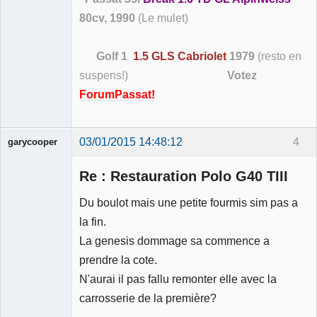
80cv, 1990
(Le mulet)
Golf 1
1.5 GLS Cabriolet
1979
(resto en
suspens!)
Votez
ForumPassat!
03/01/2015 14:48:12
4
garycooper
Re : Restauration Polo G40 TIII
Du boulot mais une petite fourmis sim pas a
la fin.
Membre
La genesis dommage sa commence a
Déconnecté
prendre la cote.
N'aurai il pas fallu remonter elle avec la
carrosserie de la première?