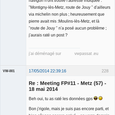
navigon n'ont trouvé l'adresse indiquée :
Déconnecté
"Montigny-lès-Metz, route de Jouy " d'ailleurs
via michelin non plus ; heureusement que
pierre avait mis :Moulins-lès-Metz, et là
"route de Jouy " n'a posé aucun problème ;
j'aurais raté un post ?
j'ai déménagé sur vwpassat .eu
17/05/2014 22:39:16
228
VW-001
Re : Meeting FP#11 - Metz (57) -
18 mai 2014
Beh oui, tu as raté les données gps
Modérateur
Bon j'rigole, mais je suis pas encore parti, et
Déconnecté