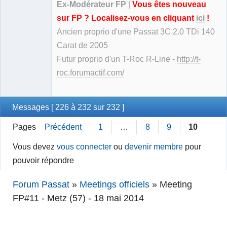
Ex-Modérateur FP
|
Vous êtes nouveau
sur FP ? Localisez-vous en cliquant
ici
!
Ancien proprio d'une Passat 3C 2.0 TDi 140
Carat de 2005
Futur proprio d'un T-Roc R-Line -
http://t-
roc.forumactif.com/
Messages [ 226 à 232 sur 232 ]
Pages
Précédent
1
…
8
9
10
Vous devez
vous connecter
ou
devenir membre
pour
pouvoir répondre
Forum Passat
»
Meetings officiels
»
Meeting
FP#11 - Metz (57) - 18 mai 2014