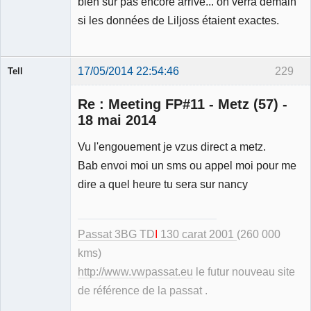
bien sûr pas encore arrivé... on verra demain
si les données de Liljoss étaient exactes.
17/05/2014 22:54:46
229
Tell
Re : Meeting FP#11 - Metz (57) -
18 mai 2014
Vu l'engouement je vzus direct a metz.
Modérateur
Bab envoi moi un sms ou appel moi pour me
Déconnecté
dire a quel heure tu sera sur nancy
Passat 3BG TD
I
130 carat 2001
(260 000
kms)
http://www.vwpassat.eu
le futur nouveau site
de référence de la passat .