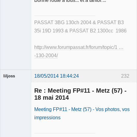
Bonne route à tous... et à tantôt ...
PASSAT 3BG 130ch 2004 & PASSAT B3
35i 19D 1993 & PASSAT B2 1300cc 1986
http://www.forumpassat.fr/forum/topic/1 …
-130-2004/
18/05/2014 18:44:24
232
liljoss
Re : Meeting FP#11 - Metz (57) -
18 mai 2014
Meeting FP#11 - Metz (57) - Vos photos, vos
Ancien
impressions
modérateur
Déconnecté