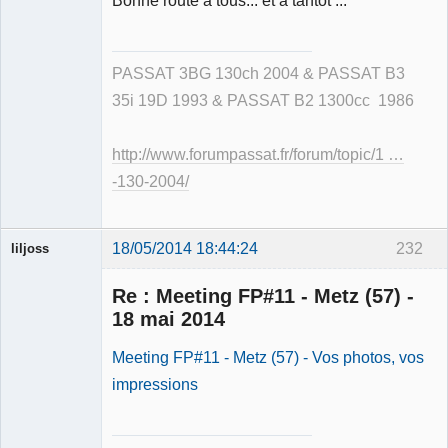
Bonne route à tous... et à tantôt ...
PASSAT 3BG 130ch 2004 & PASSAT B3
35i 19D 1993 & PASSAT B2 1300cc 1986
http://www.forumpassat.fr/forum/topic/1 …
-130-2004/
18/05/2014 18:44:24
232
liljoss
Re : Meeting FP#11 - Metz (57) -
18 mai 2014
Meeting FP#11 - Metz (57) - Vos photos, vos
Ancien
impressions
modérateur
Déconnecté