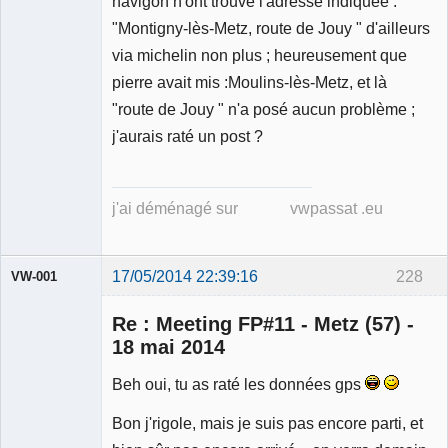
navigon n'ont trouvé l'adresse indiquée :
Déconnecté
"Montigny-lès-Metz, route de Jouy " d'ailleurs
via michelin non plus ; heureusement que
pierre avait mis :Moulins-lès-Metz, et là
"route de Jouy " n'a posé aucun problème ;
j'aurais raté un post ?
j'ai déménagé sur vwpassat .eu
17/05/2014 22:39:16
228
VW-001
Re : Meeting FP#11 - Metz (57) -
18 mai 2014
Beh oui, tu as raté les données gps
Modérateur
Bon j'rigole, mais je suis pas encore parti, et
Déconnecté