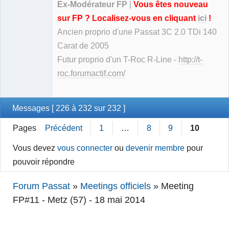
Ex-Modérateur FP
|
Vous êtes nouveau
sur FP ? Localisez-vous en cliquant
ici
!
Ancien proprio d'une Passat 3C 2.0 TDi 140
Carat de 2005
Futur proprio d'un T-Roc R-Line -
http://t-
roc.forumactif.com/
Messages [ 226 à 232 sur 232 ]
Pages
Précédent
1
…
8
9
10
Vous devez
vous connecter
ou
devenir membre
pour
pouvoir répondre
Forum Passat
»
Meetings officiels
»
Meeting
FP#11 - Metz (57) - 18 mai 2014