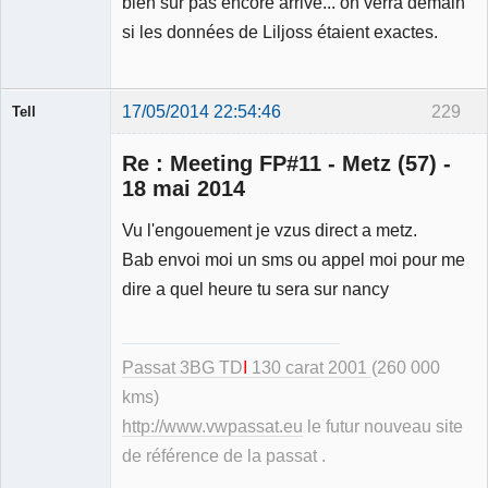
bien sûr pas encore arrivé... on verra demain
si les données de Liljoss étaient exactes.
17/05/2014 22:54:46
229
Tell
Re : Meeting FP#11 - Metz (57) -
18 mai 2014
Vu l'engouement je vzus direct a metz.
Modérateur
Bab envoi moi un sms ou appel moi pour me
Déconnecté
dire a quel heure tu sera sur nancy
Passat 3BG TD
I
130 carat 2001
(260 000
kms)
http://www.vwpassat.eu
le futur nouveau site
de référence de la passat .