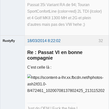
Passat 35i Variant RA de 94; Touran
SportConfortLine {color=red} 2L TDI {/color}
et 4 Golf MKII 1300 MH et 2G et plein
d'autres mais pas des VW hehe ;)
18/03/2014 8:22:02
32
Rustyfly
Re : Passat VI en bonne
compagnie
C'est celle là :
Membre
Déconnecté
Just do OEM ! Fuck the fake !