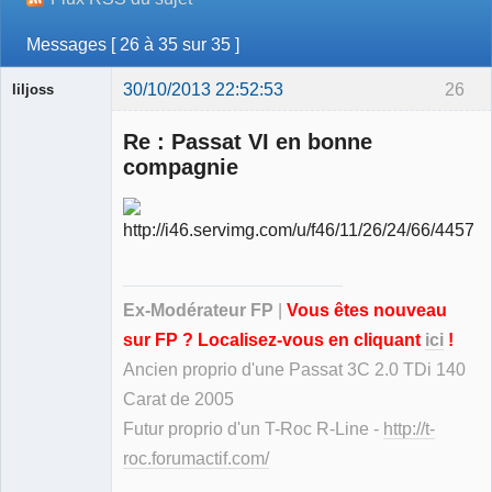
Messages [ 26 à 35 sur 35 ]
30/10/2013 22:52:53
26
liljoss
Re : Passat VI en bonne
compagnie
Ancien
modérateur
Déconnecté
Ex-Modérateur FP
|
Vous êtes nouveau
sur FP ? Localisez-vous en cliquant
ici
!
Ancien proprio d'une Passat 3C 2.0 TDi 140
Carat de 2005
Futur proprio d'un T-Roc R-Line -
http://t-
roc.forumactif.com/