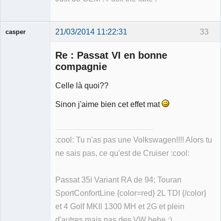
21/03/2014 11:22:31
33
casper
Re : Passat VI en bonne
compagnie
Celle là quoi??
Membre
Déconnecté
Sinon j'aime bien cet effet mat
:cool: Tu n'as pas une Volkswagen!!!! Alors tu
ne sais pas, ce qu'est de Cruiser :cool:
Passat 35i Variant RA de 94; Touran
SportConfortLine {color=red} 2L TDI {/color}
et 4 Golf MKII 1300 MH et 2G et plein
d'autres mais pas des VW hehe ;)