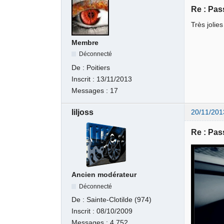
Re : Pas
Très jolie
Membre
Déconnecté
De :
Poitiers
Inscrit :
13/11/2013
Messages :
17
liljoss
20/11/201
Re : Pas
Ancien modérateur
Déconnecté
De :
Sainte-Clotilde (974)
Inscrit :
08/10/2009
Messages :
4 752