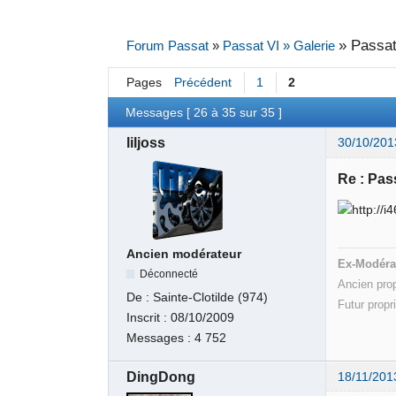
»
Passat
Forum Passat
»
Passat VI » Galerie
Pages
Précédent
1
2
Messages [ 26 à 35 sur 35 ]
liljoss
30/10/201
Re : Pas
Ancien modérateur
Ex-Modéra
Déconnecté
Ancien pro
De :
Sainte-Clotilde (974)
Futur propr
Inscrit :
08/10/2009
Messages :
4 752
DingDong
18/11/201