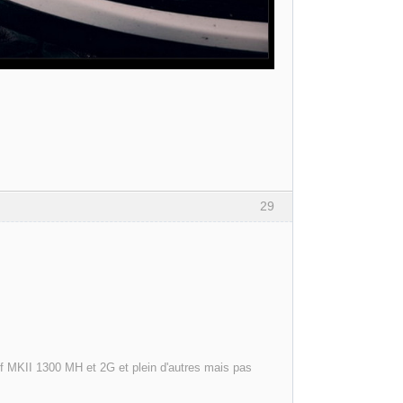
29
olf MKII 1300 MH et 2G et plein d'autres mais pas