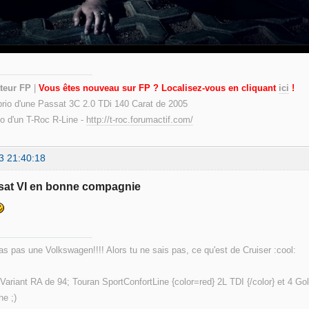
teur FP
|
Vous êtes nouveau sur FP ? Localisez-vous en cliquant
ici
!
prio d'une Passat 3C 2.0 TDi 140 Carat de 2005
io d'un T-Roc R-Line -
http://t-roc.forumactif.com/
3 21:40:18
sat VI en bonne compagnie
'as pas une Volkswagen!!!! Alors tu ne sais pas, ce qu'est de Cruiser :cool:
Variant RA de 94; Touran SportConfortLine {color=red} 2L TDI {/color} et 4 G
e ;)