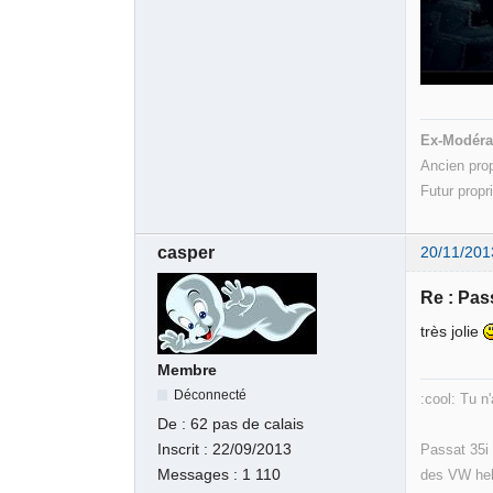
Ex-Modéra
Ancien pro
Futur propr
casper
20/11/201
Re : Pas
très jolie
Membre
Déconnecté
:cool: Tu n
De :
62 pas de calais
Passat 35i 
Inscrit :
22/09/2013
des VW heh
Messages :
1 110