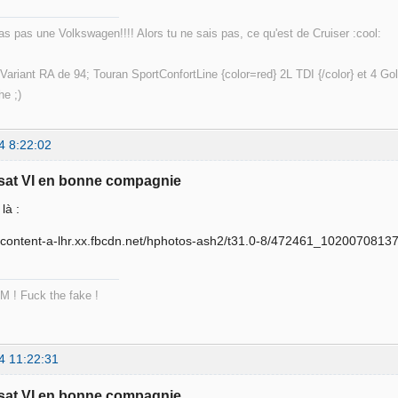
'as pas une Volkswagen!!!! Alors tu ne sais pas, ce qu'est de Cruiser :cool:
Variant RA de 94; Touran SportConfortLine {color=red} 2L TDI {/color} et 4 G
e ;)
4 8:22:02
sat VI en bonne compagnie
 là :
M ! Fuck the fake !
4 11:22:31
sat VI en bonne compagnie