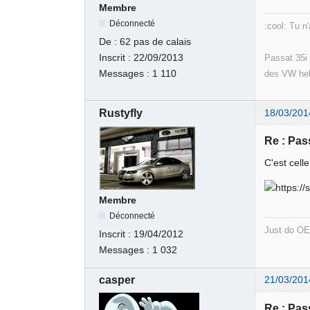
Membre
Déconnecté
:cool: Tu n
De :
62 pas de calais
Passat 35i 
Inscrit :
22/09/2013
des VW heh
Messages :
1 110
Rustyfly
18/03/201
Re : Pas
C'est celle
Membre
Déconnecté
Just do OE
Inscrit :
19/04/2012
Messages :
1 032
casper
21/03/201
Re : Pas