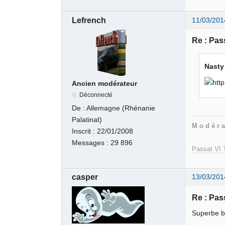
Lefrench
11/03/201
Re : Pas
Nasty 
Ancien modérateur
Déconnecté
De :
Allemagne (Rhénanie
Palatinat)
M o d é r a
Inscrit :
22/01/2008
Messages :
29 896
Passat VI T
casper
13/03/201
Re : Pas
Superbe b