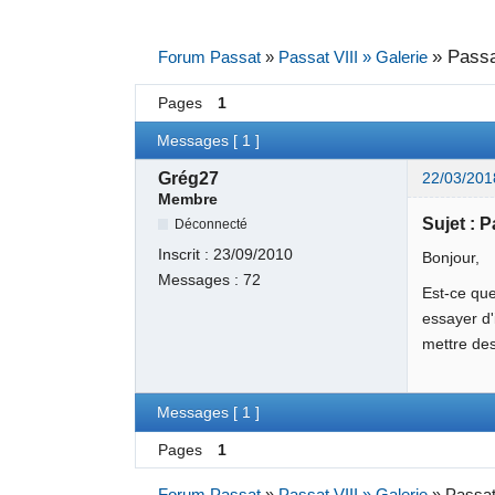
»
Passa
Forum Passat
»
Passat VIII » Galerie
Pages
1
Messages [ 1 ]
Grég27
22/03/201
Membre
Sujet : 
Déconnecté
Inscrit :
23/09/2010
Bonjour,
Messages :
72
Est-ce que
essayer d'
mettre des 
Messages [ 1 ]
Pages
1
Forum Passat
»
Passat VIII » Galerie
»
Passat