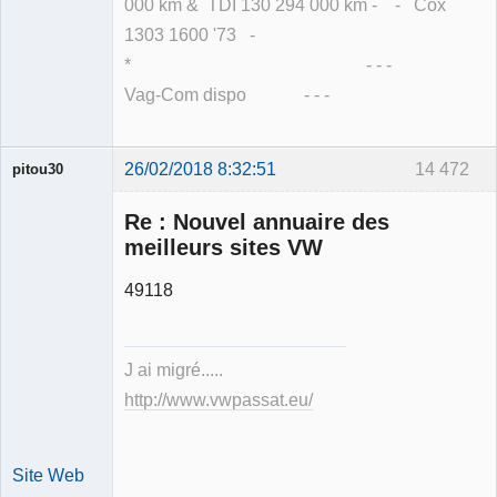
000 km & TDI 130 294 000 km - - Cox
1303 1600 '73 -
* - - -
Vag-Com dispo - - -
26/02/2018 8:32:51
14 472
pitou30
Re : Nouvel annuaire des
meilleurs sites VW
49118
Expert
mécanique
validé
J ai migré.....
Déconnecté
http://www.vwpassat.eu/
Site Web