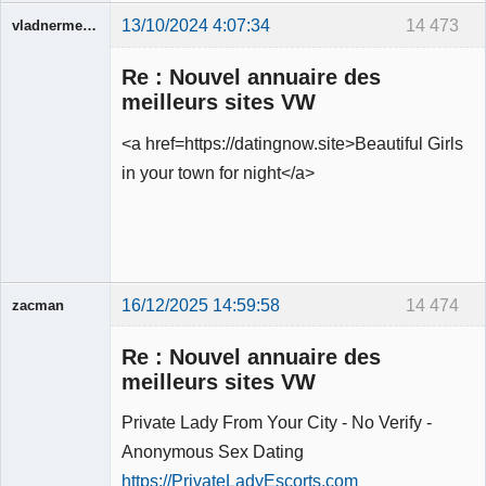
13/10/2024 4:07:34
14 473
vladnermenegueti
Membre
Re : Nouvel annuaire des
Déconnecté
meilleurs sites VW
<a href=https://datingnow.site>Beautiful Girls
in your town for night</a>
16/12/2025 14:59:58
14 474
zacman
Membre
Re : Nouvel annuaire des
Déconnecté
meilleurs sites VW
Private Lady From Your City - No Verify -
Anonymous Sex Dating
https://PrivateLadyEscorts.com