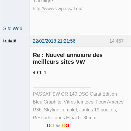
J ai migré.....
http://www.vwpassat.eu/
Site Web
22/02/2018 21:21:56
14 467
laufa18
Re : Nouvel annuaire des
meilleurs sites VW
49 111
Membre
Déconnecté
PASSAT SW CR 140 DSG Carat Edition
Bleu Graphite, Vitres teintées, Feux Arrières
R36, Skyline complet, Jantes 19 pouces,
Ressorts courts Eibach -30mm
O
O
w
O
O