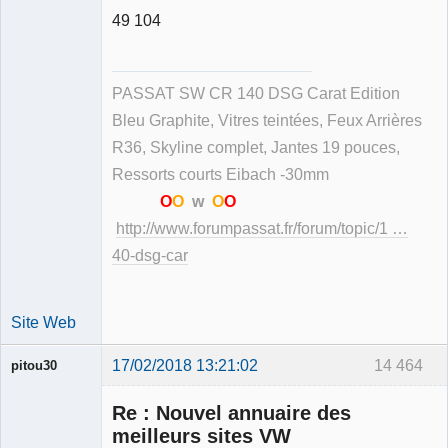
49 104
Membre
Déconnecté
PASSAT SW CR 140 DSG Carat Edition
Bleu Graphite, Vitres teintées, Feux Arrières
R36, Skyline complet, Jantes 19 pouces,
Ressorts courts Eibach -30mm
O
O
w
O
O
http://www.forumpassat.fr/forum/topic/1 …
40-dsg-car
Site Web
17/02/2018 13:21:02
14 464
pitou30
Re : Nouvel annuaire des
meilleurs sites VW