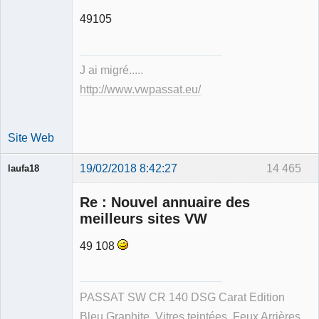
49105
Expert
mécanique
validé
J ai migré.....
Déconnecté
http://www.vwpassat.eu/
Site Web
19/02/2018 8:42:27
14 465
laufa18
Re : Nouvel annuaire des
meilleurs sites VW
49 108
Membre
Déconnecté
PASSAT SW CR 140 DSG Carat Edition
Bleu Graphite, Vitres teintées, Feux Arrières