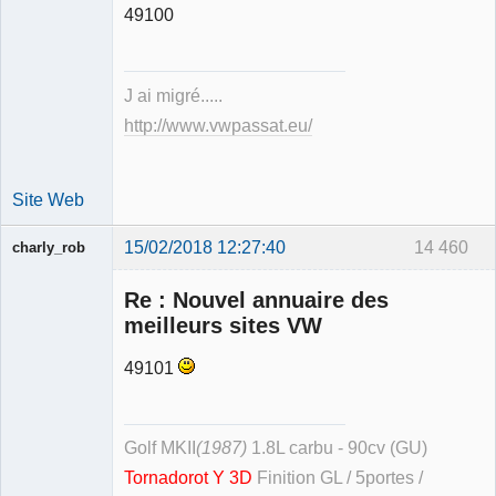
49100
Expert
mécanique
validé
J ai migré.....
Déconnecté
http://www.vwpassat.eu/
Site Web
15/02/2018 12:27:40
14 460
charly_rob
Re : Nouvel annuaire des
meilleurs sites VW
49101
Membre
Déconnecté
Golf MKII
(1987)
1.8L carbu - 90cv (GU)
Tornadorot Y 3D
Finition GL / 5portes /