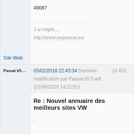
49087
Expert
mécanique
validé
J ai migré.....
Déconnecté
http://www.vwpassat.eu/
Site Web
05/02/2018 22:43:34
Dernière
14 453
Passat b5.5 w8
modification par Passat b5.5 w8
(21/06/2018 14:11:51)
Membre
Re : Nouvel annuaire des
Déconnecté
meilleurs sites VW
.