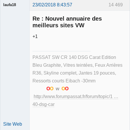
23/02/2018 8:43:57
14 469
laufa18
Re : Nouvel annuaire des
meilleurs sites VW
+1
Membre
Déconnecté
PASSAT SW CR 140 DSG Carat Edition
Bleu Graphite, Vitres teintées, Feux Arrières
R36, Skyline complet, Jantes 19 pouces,
Ressorts courts Eibach -30mm
O
O
w
O
O
http://www.forumpassat.fr/forum/topic/1 …
40-dsg-car
Site Web