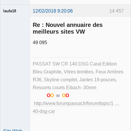
12/02/2018 9:20:06
14 457
laufa18
Re : Nouvel annuaire des
meilleurs sites VW
49 095
Membre
Déconnecté
PASSAT SW CR 140 DSG Carat Edition
Bleu Graphite, Vitres teintées, Feux Arrières
R36, Skyline complet, Jantes 19 pouces,
Ressorts courts Eibach -30mm
O
O
w
O
O
http://www.forumpassat.fr/forum/topic/1 …
40-dsg-car
Site Web