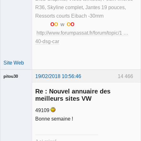
R36, Skyline complet, Jantes 19 pouces,
Ressorts courts Eibach -30mm
O
O
w
O
O
http://www.forumpassat.fr/forum/topic/1 …
40-dsg-car
Site Web
19/02/2018 10:56:46
14 466
pitou30
Re : Nouvel annuaire des
meilleurs sites VW
49109
Expert
Bonne semaine !
mécanique
validé
Déconnecté