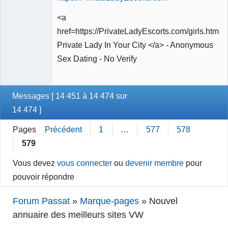
<a
href=https://PrivateLadyEscorts.com/girls.html>
Private Lady In Your City </a> - Anonymous
Sex Dating - No Verify
Messages [ 14 451 à 14 474 sur
14 474 ]
Pages
Précédent
1
…
577
578
579
Vous devez
vous connecter
ou
devenir membre
pour
pouvoir répondre
Forum Passat
»
Marque-pages
»
Nouvel
annuaire des meilleurs sites VW