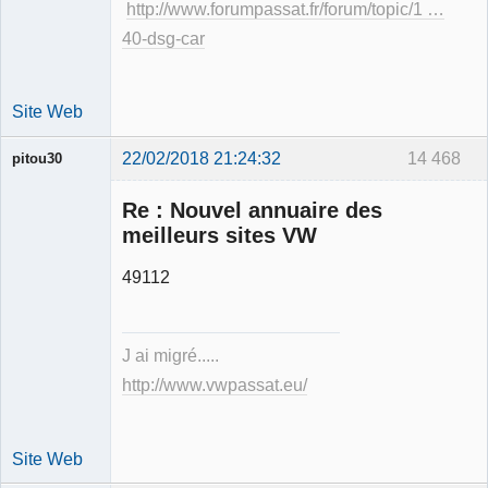
http://www.forumpassat.fr/forum/topic/1 …
40-dsg-car
Site Web
22/02/2018 21:24:32
14 468
pitou30
Re : Nouvel annuaire des
meilleurs sites VW
49112
Expert
mécanique
validé
J ai migré.....
Déconnecté
http://www.vwpassat.eu/
Site Web