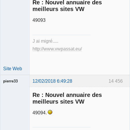
Re : Nouvel annuaire des
meilleurs sites VW
49093
Expert
mécanique
validé
J ai migré.....
Déconnecté
http://www.vwpassat.eu/
Site Web
12/02/2018 6:49:28
14 456
pierre33
Re : Nouvel annuaire des
meilleurs sites VW
49094.
Membre
Déconnecté