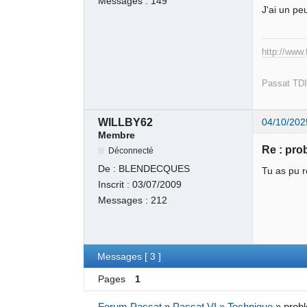
Messages :
149
J'ai un pe
http://www.
Passat TDI
WILLBY62
04/10/202
Membre
Re : pro
Déconnecté
De :
BLENDECQUES
Tu as pu 
Inscrit :
03/07/2009
Messages :
212
Messages [ 3 ]
Pages
1