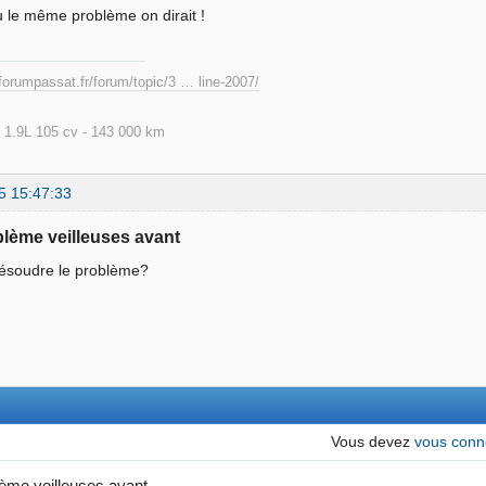
u le même problème on dirait !
forumpassat.fr/forum/topic/3 … line-2007/
 1.9L 105 cv - 143 000 km
5 15:47:33
blème veilleuses avant
résoudre le problème?
Vous devez
vous conn