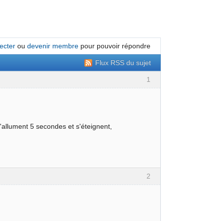
ecter
ou
devenir membre
pour pouvoir répondre
Flux RSS du sujet
1
s'allument 5 secondes et s'éteignent,
2