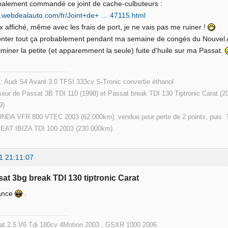
finalement commandé ce joint de cache-culbuteurs :
w.webdealauto.com/fr/Joint+de+ … 47115.html
ix affiché, même avec les frais de port, je ne vais pas me ruiner !
onter tout ça probablement pendant ma semaine de congés du Nouvel 
iminer la petite (et apparemment la seule) fuite d'huile sur ma Passat.
 : Audi S4 Avant 3.0 TFSI 333cv S-Tronic convertie éthanol
eur de Passat 3B TDI 110 (1998) et Passat break TDI 130 Tiptronic Carat (2
9)
ONDA VFR 800 VTEC 2003 (62.000km), vendue pour perte de 2 points, puis T
SEAT IBIZA TDI 100 2003 (230.000km).
1 21:11:07
sat 3bg break TDI 130 tiptronic Carat
ance
.
at 2.5 V6 Tdi 180cv 4Motion 2003 , GSXR 1000 2006.