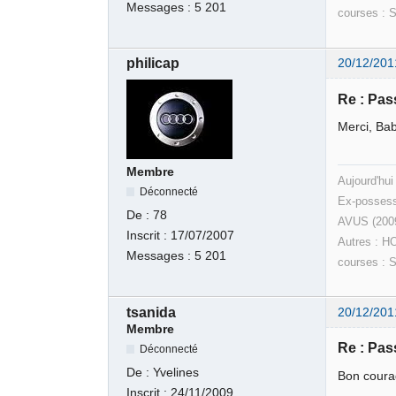
Messages :
5 201
courses : 
philicap
20/12/201
Re : Pas
Merci, Ba
Membre
Aujourd'hui
Déconnecté
Ex-possess
De :
78
AVUS (200
Inscrit :
17/07/2007
Autres : H
Messages :
5 201
courses : 
tsanida
20/12/201
Membre
Re : Pas
Déconnecté
De :
Yvelines
Bon courag
Inscrit :
24/11/2009