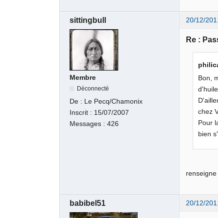
sittingbull
20/12/201
Re : Pas
philic
Membre
Bon, m
Déconnecté
d'huil
D'aill
De :
Le Pecq/Chamonix
chez V
Inscrit :
15/07/2007
Pour l
Messages :
426
bien s
renseigne 
babibel51
20/12/201