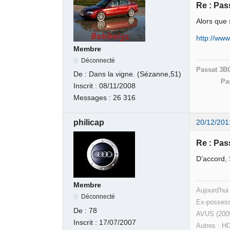
Re : Pas
Alors que s
http://ww
Membre
Déconnecté
Passat 3B
De :
Dans la vigne. (Sézanne,51)
Pa
Inscrit :
08/11/2008
Messages :
26 316
philicap
20/12/201
Re : Pas
D'accord, 
Membre
Aujourd'hui
Déconnecté
Ex-possess
De :
78
AVUS (200
Inscrit :
17/07/2007
Autres : H