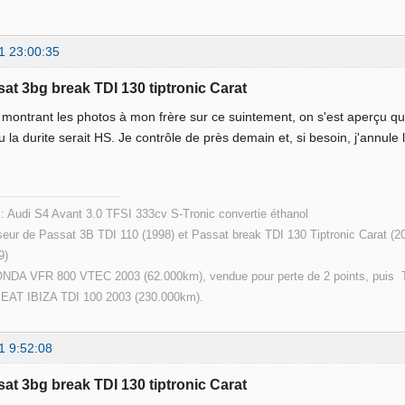
1 23:00:35
sat 3bg break TDI 130 tiptronic Carat
n montrant les photos à mon frère sur ce suintement, on s'est aperçu qu
 ou la durite serait HS. Je contrôle de près demain et, si besoin, j'ann
 : Audi S4 Avant 3.0 TFSI 333cv S-Tronic convertie éthanol
eur de Passat 3B TDI 110 (1998) et Passat break TDI 130 Tiptronic Carat (2
9)
ONDA VFR 800 VTEC 2003 (62.000km), vendue pour perte de 2 points, puis T
SEAT IBIZA TDI 100 2003 (230.000km).
1 9:52:08
sat 3bg break TDI 130 tiptronic Carat