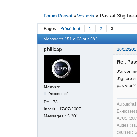
»
Passat 3bg brea
Forum Passat
»
Vos avis
Pages
Précédent
1
2
3
Messages [ 51 à 68 sur 68 ]
philicap
20/12/201
Re : Pas
J'ai comme
J'ignore s
pas vrai 
Membre
Déconnecté
De :
78
Aujourd'hui
Inscrit :
17/07/2007
Ex-possess
Messages :
5 201
AVUS (200
Autres : H
courses : 