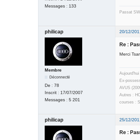
Messages :
133
Passat SW 
philicap
20/12/201
Re : Pas
Merci Tsan
Membre
Aujourd'hui
Déconnecté
Ex-possess
De :
78
AVUS (200
Inscrit :
17/07/2007
Autres : H
Messages :
5 201
courses : 
philicap
25/12/201
Re : Pas