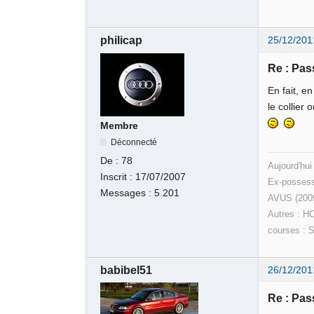
philicap
25/12/201
Re : Pas
En fait, e
le collier
Membre
Déconnecté
De :
78
Aujourd'hui
Inscrit :
17/07/2007
Ex-possess
Messages :
5 201
AVUS (200
Autres : H
courses : 
babibel51
26/12/201
Re : Pas