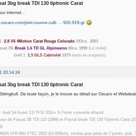
sat 3bg break TDI 130 tiptronic Carat
ur internet...
w.oscaro.com/joint-couvre-culb … 920-919-gt
G
2.8 V6 4Motion Carat Rouge Colorado
193cv, 2001
ssat 35i
Break 1.6 TD GL Alpinweiss
80cv, 1990
(Le
Golf 1
1.5 GLS Cabriolet
1979
(resto en suspen
1 20:14:24
sat 3bg break TDI 130 tiptronic Carat
Sittingbull. De toute façon, je le trouve au détail sur Oscaro et Webde
 : Audi S4 Avant 3.0 TFSI 333cv S-Tronic convertie éthanol
eur de Passat 3B TDI 110 (1998) et Passat break TDI 130 Tiptronic Carat (2
9)
ONDA VFR 800 VTEC 2003 (62.000km), vendue pour perte de 2 points, puis T