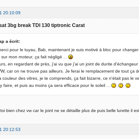
1 20:10:09
sat 3bg break TDI 130 tiptronic Carat
ap a écrit:
erci pour le tuyau, Bab, maintenant je suis motivé à bloc pour changer c
e sur mon moteur, ça fait négligé ...
eurs, en regardant de près, j'ai vu que j'ai un joint de durite d'échangeur
W, car on ne trouve pas ailleurs. Je ferai le remplacement de tout ça d
a couleur des vitres, je te comprends, ça fait bizarre, ce n'était pas le v
'y faire, et puis au moins ça sera efficace pour le soleil ...
toi bien chez vw car le joint ne se détaille plus de puis belle lurette il 
1 20:12:53