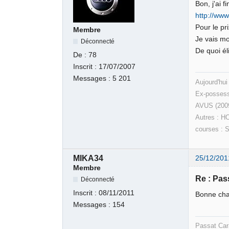
Bon, j'ai 
http://ww
Pour le pr
Membre
Je vais m
Déconnecté
De quoi él
De :
78
Inscrit :
17/07/2007
Messages :
5 201
Aujourd'hui
Ex-possess
AVUS (200
Autres : H
courses : 
MIKA34
25/12/201
Membre
Re : Pas
Déconnecté
Inscrit :
08/11/2011
Bonne ch
Messages :
154
Passat Car