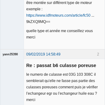
être montée sur différent type de moteur
exemple :
https://www.idfmoteurs.com/article/fc50
...
9kZXQ9MQ==
quelle type et année me conseillez vous
merci
09/02/2019 14:58:49
2
yann35390
Membre
Re : passat b6 culasse poreuse
Déconnecté
le numero de culasse est 03G 103 308C il
semblerait qu'elle ne fasse pas partie des
culasses poreuses comment puis je vérifier
l'echangeur egr ou l'echangeur huile eau ?
merci