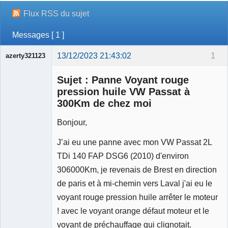
Flux RSS du sujet
Messages [ 1 ]
13/12/2023 21:43:02
1
azerty321123
Sujet : Panne Voyant rouge
pression huile VW Passat à
300Km de chez moi
Bonjour,
Membre
Déconnecté
J’ai eu une panne avec mon VW Passat 2L
TDi 140 FAP DSG6 (2010) d'environ
306000Km, je revenais de Brest en direction
de paris et à mi-chemin vers Laval j'ai eu le
voyant rouge pression huile arrêter le moteur
! avec le voyant orange défaut moteur et le
voyant de préchauffage qui clignotait.