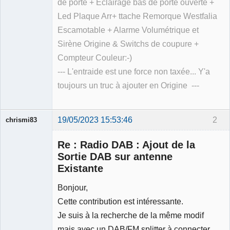
de porte + Eclairage bas de porte ouverte +
Led Plaque Arr+ ttache Remorque Westfalia
Escamotable + Alarme Volumétrique et
Sirène Origine & Switchs de coupure +
Compteur Couleur:-)
--- L'entraide est une force non taxée... Y'a
toujours un truc à ajouter en Origine ---
19/05/2023 15:53:46
2
chrismi83
Membre
Re : Radio DAB : Ajout de la
Déconnecté
Sortie DAB sur antenne
Existante
Bonjour,
Cette contribution est intéressante.
Je suis à la recherche de la même modif
mais avec un DAB/FM splitter à connecter