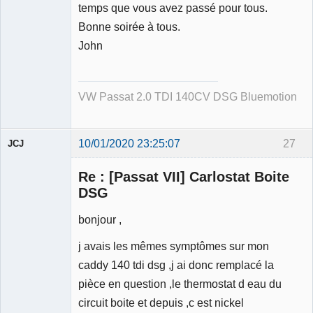
temps que vous avez passé pour tous.
Bonne soirée à tous.
John
VW Passat 2.0 TDI 140CV DSG Bluemotion
10/01/2020 23:25:07
27
JCJ
Membre
Re : [Passat VII] Carlostat Boite
Déconnecté
DSG
bonjour ,
j avais les mêmes symptômes sur mon
caddy 140 tdi dsg ,j ai donc remplacé la
pièce en question ,le thermostat d eau du
circuit boite et depuis ,c est nickel