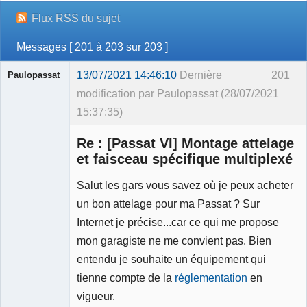
Flux RSS du sujet
Messages [ 201 à 203 sur 203 ]
13/07/2021 14:46:10
Dernière
201
Paulopassat
modification par Paulopassat (28/07/2021
15:37:35)
Membre
Re : [Passat VI] Montage attelage
Déconnecté
et faisceau spécifique multiplexé
Salut les gars vous savez où je peux acheter
un bon attelage pour ma Passat ? Sur
Internet je précise...car ce qui me propose
mon garagiste ne me convient pas. Bien
entendu je souhaite un équipement qui
tienne compte de la
réglementation
en
vigueur.