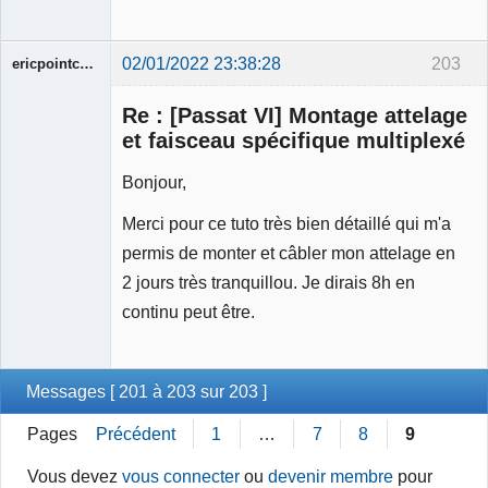
02/01/2022 23:38:28
203
ericpointcom
Membre
Re : [Passat VI] Montage attelage
Déconnecté
et faisceau spécifique multiplexé
Bonjour,
Merci pour ce tuto très bien détaillé qui m'a
permis de monter et câbler mon attelage en
2 jours très tranquillou. Je dirais 8h en
continu peut être.
Messages [ 201 à 203 sur 203 ]
Pages
Précédent
1
…
7
8
9
Vous devez
vous connecter
ou
devenir membre
pour