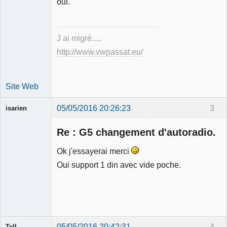
oui.
J ai migré.....
http://www.vwpassat.eu/
Site Web
05/05/2016 20:26:23
3
isarien
Re : G5 changement d'autoradio.
Ok j'essayerai merci
Oui support 1 din avec vide poche.
Membre
Déconnecté
05/05/2016 20:42:31
4
Tell