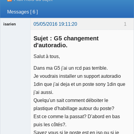
Messages [ 6 ]
05/05/2016 19:11:20
1
isarien
Sujet : G5 changement
d'autoradio.
Salut à tous,
Membre
Dans ma G5 j'ai un rcd pas terrible.
Déconnecté
Je voudrais installer un support autoradio
1din que j'ai deja et un poste sony 1din que
j'ai aussi.
Quelqu'un sait comment déboiter le
plastique d'habillage autour du poste?
Est ce comme la passat? D'abord en bas
puis les côtés?.
Savez vous si le poste est en iso ou si je