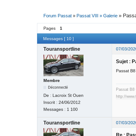
»
Passa
Forum Passat
»
Passat VIII » Galerie
Pages
1
Messages [ 10 ]
Touransportline
07/03/202
Sujet : 
Passat B8 
Membre
Déconnecté
Passat B8 
De :
Lacroix St Ouen
http://www
Inscrit :
24/06/2012
Messages :
1 100
Touransportline
07/03/202
Re : Pas