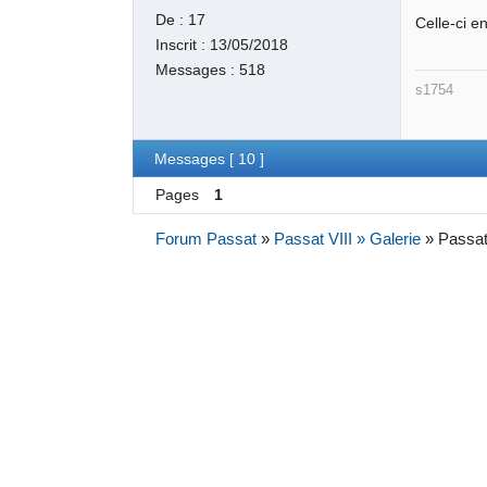
De :
17
Celle-ci e
Inscrit :
13/05/2018
Messages :
518
s1754
Messages [ 10 ]
Pages
1
Forum Passat
»
Passat VIII » Galerie
»
Passat