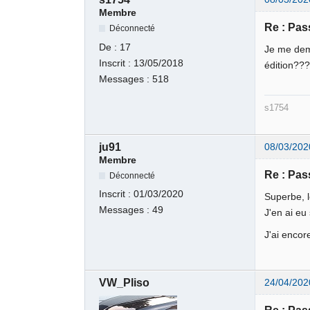
Membre
Re : Pas
Déconnecté
De :
17
Je me dema
Inscrit :
13/05/2018
édition??
Messages :
518
s1754
ju91
08/03/202
Membre
Re : Pas
Déconnecté
Inscrit :
01/03/2020
Superbe, l
Messages :
49
J'en ai eu
J'ai encor
VW_Pliso
24/04/202