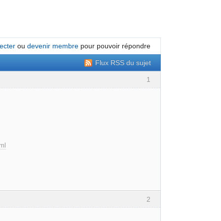
ecter
ou
devenir membre
pour pouvoir répondre
Flux RSS du sujet
1
tml
2