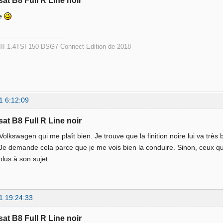
sat B8 Full R Line noir
ue
I 1.4TSI 150 DSG7 Connect Edition de 2018
1 6:12:09
sat B8 Full R Line noir
Volkswagen qui me plaît bien. Je trouve que la finition noire lui va très
e demande cela parce que je me vois bien la conduire. Sinon, ceux qu
plus à son sujet.
1 19:24:33
sat B8 Full R Line noir