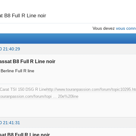
t B8 Full R Line noir
Vous devez
vous conn
0 21:40:29
Passat B8 Full R Line noir
Berline Full R line
Carat TSI 150 DSG R Line
http://www.touranpassion.com/forum/topic10295.h
.touranpassion.com/forum/topi … 20e%20line
0 21:41:31
sat B8 Full R Line noir