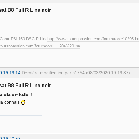
sat B8 Full R Line noir
Carat TSI 150 DSG R Line
http://www.touranpassion.com/forum/topic10295.h
.touranpassion.com/forum/topi … 20e%20line
0 19:19:14
Dernière modification par s1754 (08/03/2020 19:19:37)
sat B8 Full R Line noir
elle est belle!!!
e la connais
0 19:20:57