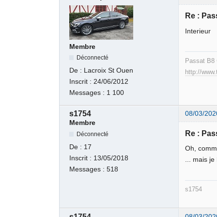
Re : Pas
Interieur
Membre
Déconnecté
Passat B8 
De :
Lacroix St Ouen
http://www
Inscrit :
24/06/2012
Messages :
1 100
s1754
08/03/202
Membre
Re : Pas
Déconnecté
De :
17
Oh, comme 
Inscrit :
13/05/2018
... mais j
Messages :
518
s1754
s1754
08/03/202