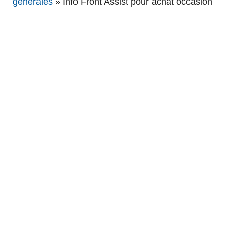
générales
»
Info Front Assist pour achat occasion