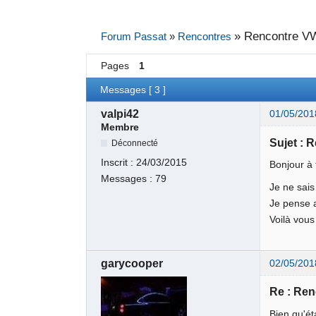
»
Rencontre VW 
Forum Passat
»
Rencontres
Pages
1
Messages [ 3 ]
valpi42
01/05/201
Membre
Sujet : R
Déconnecté
Inscrit :
24/03/2015
Bonjour à 
Messages :
79
Je ne sais
Je pense a
Voilà vous 
garycooper
02/05/201
Re : Ren
Bien qu'ét