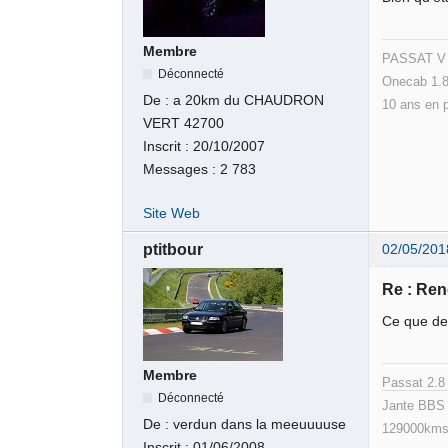
Membre
PASSAT V v
Déconnecté
Onecab 1.8
De :
a 20km du CHAUDRON
10 ans en 
VERT 42700
Inscrit :
20/10/2007
Messages :
2 783
Site Web
ptitbour
02/05/201
Re : Ren
Ce que de
Membre
Passat 2.
Déconnecté
Jante BBS 
De :
verdun dans la meeuuuuse
129000kms
Inscrit :
01/06/2008