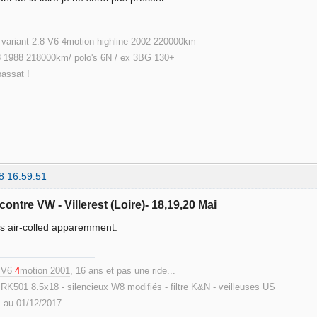
ariant 2.8 V6 4motion highline 2002 220000km
 1988 218000km/ polo's 6N / ex 3BG 130+
passat !
8 16:59:51
contre VW - Villerest (Loire)- 18,19,20 Mai
s air-colled apparemment.
8 V6
4
motion 2001
, 16 ans et pas une ride...
RK501 8.5x18 - silencieux W8 modifiés - filtre K&N - veilleuses US
 au 01/12/2017