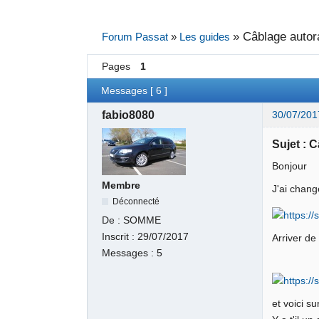
»
Câblage autor
Forum Passat
»
Les guides
Pages
1
Messages [ 6 ]
fabio8080
30/07/201
Sujet : 
Bonjour
Membre
J'ai chang
Déconnecté
De :
SOMME
Inscrit :
29/07/2017
Arriver de
Messages :
5
et voici s