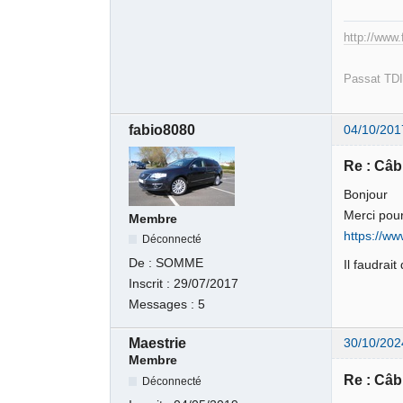
http://www.
Passat TDI
fabio8080
04/10/201
Re : Câb
Bonjour
Merci pour
Membre
https://ww
Déconnecté
De :
SOMME
Il faudrai
Inscrit :
29/07/2017
Messages :
5
Maestrie
30/10/202
Membre
Re : Câb
Déconnecté