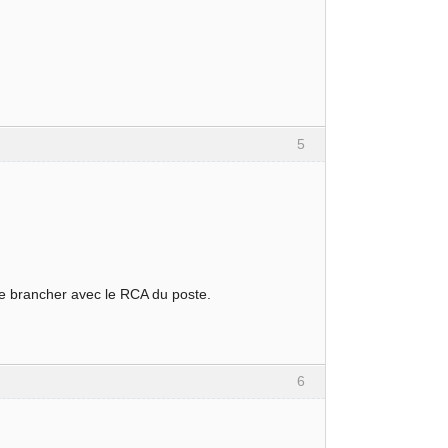
5
e le brancher avec le RCA du poste.
6