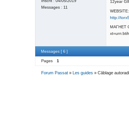
Inscrit :
04/05/2019
12year G
Messages :
11
WEBSITE:
http://to
МАГНЕТ 
xt=urn:b
Messages [ 6 ]
Pages
1
Forum Passat
»
Les guides
»
Câblage autorad