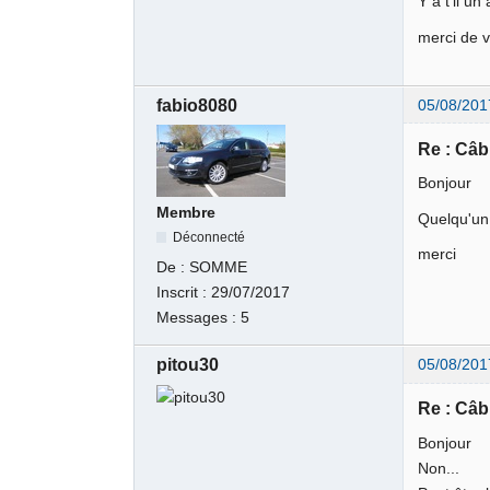
Y a t'il u
merci de 
fabio8080
05/08/201
Re : Câb
Bonjour
Membre
Quelqu'un 
Déconnecté
merci
De :
SOMME
Inscrit :
29/07/2017
Messages :
5
pitou30
05/08/201
Re : Câb
Bonjour
Non...