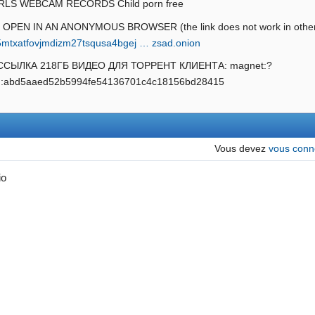
IRLS WEBCAM RECORDS Child porn free
 OPEN IN AN ANONYMOUS BROWSER (the link does not work in other
rx5mtxatfovjmdizm27tsqusa4bgej … zsad.onion
ССЫЛКА 218ГБ ВИДЕО ДЛЯ ТОРРЕНТ КЛИЕНТА: magnet:?
tih:abd5aaed52b5994fe54136701c4c18156bd28415
Vous devez
vous conn
io