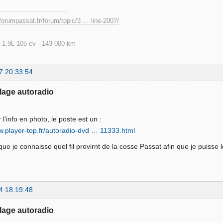
forumpassat.fr/forum/topic/3 … line-2007/
 1.9L 105 cv - 143 000 km
7 20:33:54
lage autoradio
 l'info en photo, le poste est un :
w.player-top.fr/autoradio-dvd … 11333.html
t que je connaisse quel fil provirnt de la cosse Passat afin que je puiss
4 18:19:48
lage autoradio