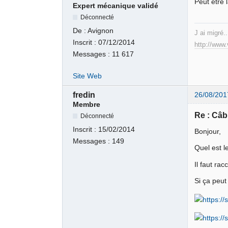
Peut être 
Expert mécanique validé
Déconnecté
De :
Avignon
J ai migré..
Inscrit :
07/12/2014
http://www
Messages :
11 617
Site Web
fredin
26/08/201
Membre
Re : Câb
Déconnecté
Inscrit :
15/02/2014
Bonjour,
Messages :
149
Quel est l
Il faut ra
Si ça peut