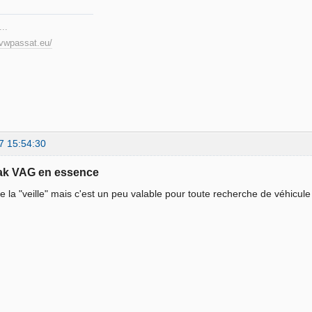
...
.vwpassat.eu/
7 15:54:30
eak VAG en essence
de la "veille" mais c'est un peu valable pour toute recherche de véhicul