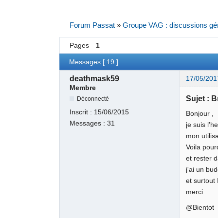
Forum Passat
»
Groupe VAG : discussions gé
Pages
1
Messages [ 19 ]
deathmask59
17/05/201
Membre
Sujet : 
Déconnecté
Inscrit :
15/06/2015
Bonjour ,
Messages :
31
je suis l'
mon utilisa
Voila pou
et rester 
j'ai un bu
et surtout
merci
@Bientot