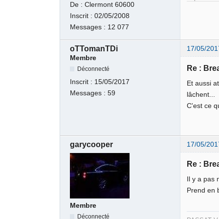
De :
Clermont 60600
Inscrit :
02/05/2008
Messages :
12 077
oTTomanTDi
17/05/201
Membre
Re : Br
Déconnecté
Inscrit :
15/05/2017
Et aussi a
Messages :
59
lâchent...
C'est ce qu
garycooper
17/05/201
Re : Br
Il y a pas
Prend en b
Membre
Déconnecté