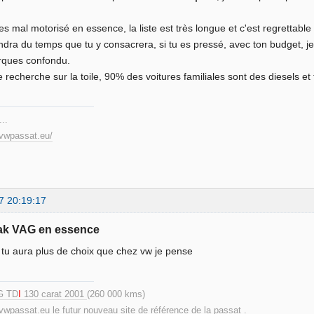
.
es mal motorisé en essence, la liste est très longue et c'est regrettable
dra du temps que tu y consacrera, si tu es pressé, avec ton budget, je
rques confondu.
e recherche sur la toile, 90% des voitures familiales sont des diesels et
...
.vwpassat.eu/
7 20:19:17
eak VAG en essence
tu aura plus de choix que chez vw je pense
G TD
I
130 carat 2001
(260 000 kms)
.vwpassat.eu
le futur nouveau site de référence de la passat .