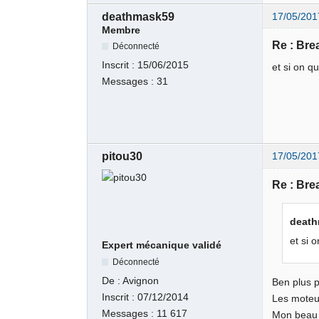
deathmask59
17/05/201
Membre
Re : Br
Déconnecté
Inscrit :
15/06/2015
et si on q
Messages :
31
pitou30
17/05/201
Re : Br
death
et si 
Expert mécanique validé
Déconnecté
De :
Avignon
Ben plus p
Inscrit :
07/12/2014
Les moteur
Messages :
11 617
Mon beau p