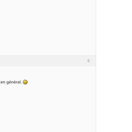
6
e en général.