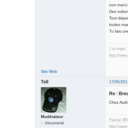
non merci
Des voitur
Tout dépen
toutes ma
Tu fais un
J ai migré..
http://www
Site Web
Tell
17/05/201
Re : Br
Chez Audi 
Modérateur
Passat 3B
Déconnecté
http://www