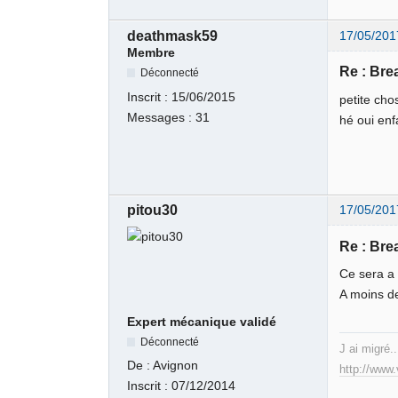
deathmask59
17/05/201
Membre
Re : Br
Déconnecté
Inscrit :
15/06/2015
petite cho
Messages :
31
hé oui enf
pitou30
17/05/201
Re : Br
Ce sera a
A moins de
Expert mécanique validé
Déconnecté
J ai migré..
De :
Avignon
http://www
Inscrit :
07/12/2014