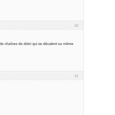
10
s de chaînes de distri qui se décalent ou même
11