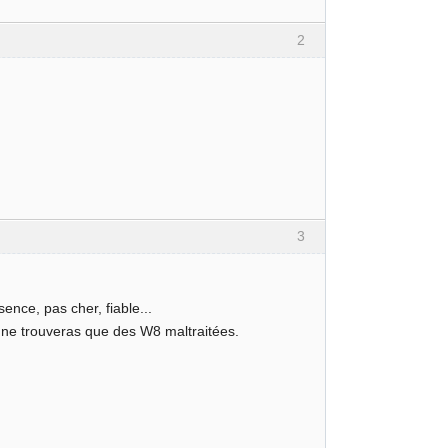
2
3
nce, pas cher, fiable...
u ne trouveras que des W8 maltraitées.