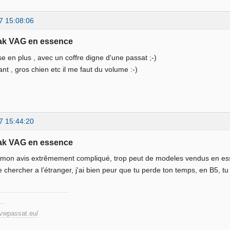
7 15:08:06
eak VAG en essence
se en plus , avec un coffre digne d'une passat ;-)
ant , gros chien etc il me faut du volume :-)
7 15:44:20
eak VAG en essence
 mon avis extrêmement compliqué, trop peut de modeles vendus en esse
 chercher a l’étranger, j'ai bien peur que tu perde ton temps, en B5, t
...
.vwpassat.eu/