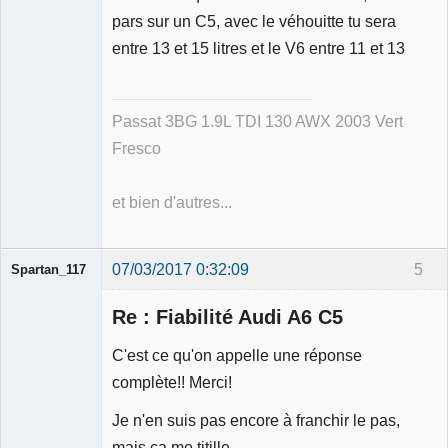
pars sur un C5, avec le véhouitte tu sera
entre 13 et 15 litres et le V6 entre 11 et 13
Passat 3BG 1.9L TDI 130 AWX 2003 Vert
Fresco
et bien d'autres...
07/03/2017 0:32:09
5
Spartan_117
Re : Fiabilité Audi A6 C5
C'est ce qu'on appelle une réponse
complète!! Merci!
Membre
Je n'en suis pas encore à franchir le pas,
Déconnecté
mais ça me titille...