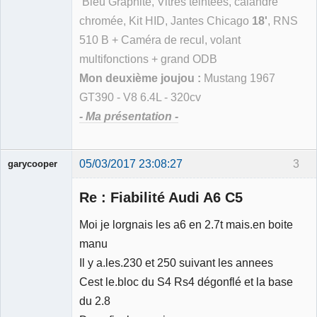
Bleu Graphite, Vitres teintées, calandre
chromée, Kit HID, Jantes Chicago
18'
, RNS
510 B + Caméra de recul, volant
multifonctions + grand ODB
Mon deuxième joujou :
Mustang 1967
GT390 - V8 6.4L - 320cv
- Ma présentation -
05/03/2017 23:08:27
3
garycooper
Re : Fiabilité Audi A6 C5
Moi je lorgnais les a6 en 2.7t mais.en boite
manu
Membre
Il y a.les.230 et 250 suivant les annees
Déconnecté
Cest le.bloc du S4 Rs4 dégonflé et la base
du 2.8