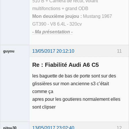
510 B + Caméra de recul, volant
multifonctions + grand ODB
Mon deuxième joujou :
Mustang 1967
GT390 - V8 6.4L - 320cv
- Ma présentation -
13/05/2017 20:12:10
11
guyou
Membre
Re : Fiabilité Audi A6 C5
Déconnecté
les baguette de bas de porte sont sur des
glissières sur mon ancienne s3 c’était
comme ça
apres pour les goutieres normalement elles
sont clipser
13/05/2017 23:02:40
12
pitou30