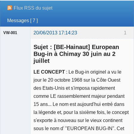
Flux RSS du sujet
Messages [ 7 ]
20/06/2013 17:14:23
1
VW-001
Sujet : [BE-Hainaut] European
Bug-in à Chimay 30 juin au 2
juillet
Modérateur
LE CONCEPT
: Le Bug-in originel a vu le
Déconnecté
jour le 20 octobre 1968 sur la Côte Ouest
des Etats-Unis et s'imposa rapidement
comme LE rassemblement majeur pendant
15 ans... Le nom est aujourd'hui entré dans
la légende et, pour la sixième fois, le concept
s'exporte à nouveau sur le vieux continent
sous le nom d' "EUROPEAN BUG-IN". Cet