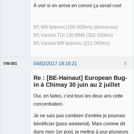
À voir si on arrive en convoi ça serait cool
B5 W8 tiptronic(160 000km) (donneuse)
B5 Variant TDI 130 BM6 (302 000km)
B5 Variant W8 tiptronic (221 000km)
04/02/2017 18:16:21
4
VW-001
Re : [BE-Hainaut] European Bug-
in à Chimay 30 juin au 2 juillet
Oui, en faites, c'est tous les deux ans cette
Modérateur
concentration.
Déconnecté
Je ne sais pas combien d'entrée je pourrais
bénéficier (pass weekend). Mais comme dit
dans mon 1er post, je mettrai à jour plusieurs