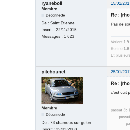
ryaneboii
15/01/201
Membre
Re : [rh
Déconnecté
De :
Saint Etienne
Pas de sou
Inscrit :
22/11/2015
Messages :
1 623
Variant
1.9
Berline
1.
Et plusieur
pitchounet
25/01/201
Re : [rh
c'est cuit
Membre
passat 3b
Déconnecté
passat 32
De :
73 chamoux sur gelon
passat 
Inscrit :
29/03/2008