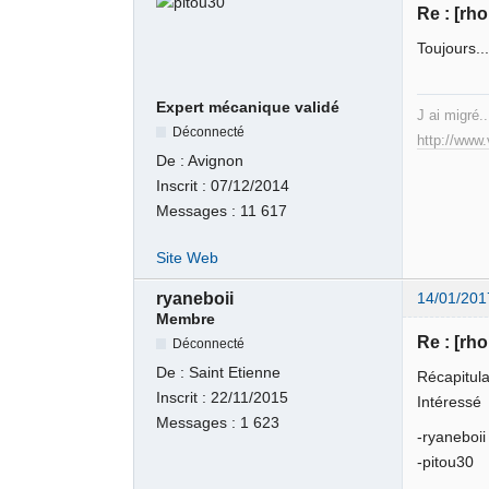
Re : [rh
Toujours..
Expert mécanique validé
J ai migré..
Déconnecté
http://www
De :
Avignon
Inscrit :
07/12/2014
Messages :
11 617
Site Web
ryaneboii
14/01/201
Membre
Re : [rh
Déconnecté
De :
Saint Etienne
Récapitulat
Inscrit :
22/11/2015
Intéressé
Messages :
1 623
-ryaneboii
-pitou30