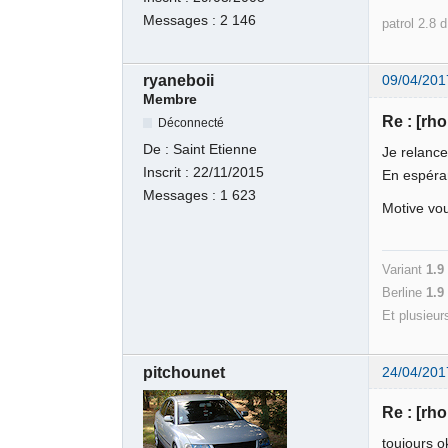
cad
Messages :
2 146
patrol 2.8 
ryaneboii
09/04/201
Membre
Re : [rh
Déconnecté
De :
Saint Etienne
Je relance 
Inscrit :
22/11/2015
En espéra
Messages :
1 623
Motive vou
Variant
1.9
Berline
1.
Et plusieur
pitchounet
24/04/201
Re : [rh
toujours o