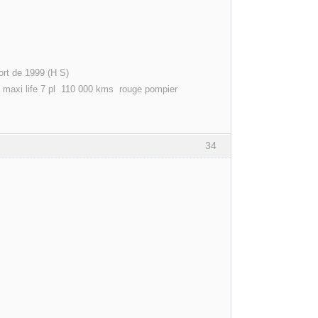
b 1.9l tdi 110 confort de 1999 (H S)
kms rouge pompier
34