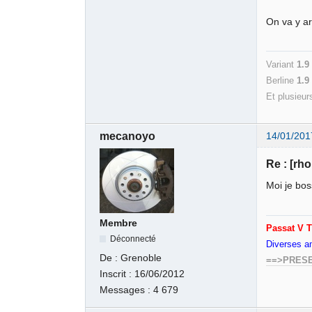
On va y ar
Variant
1.9
Berline
1.
Et plusieur
mecanoyo
14/01/201
Re : [rh
Moi je bos
Membre
Passat V T
Déconnecté
Diverses am
De :
Grenoble
==>PRES
Inscrit :
16/06/2012
Messages :
4 679