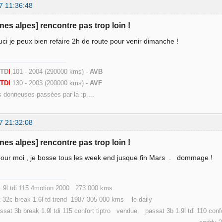
7 11:36:48
ones alpes] rencontre pas trop loin !
ci je peux bien refaire 2h de route pour venir dimanche !
 TD
I
101 - 2004 (290000 kms) -
AVB
9
TDI
130 - 2003 (200000 kms) -
AVF
s donneuses passées par la :p ...
7 21:32:08
ones alpes] rencontre pas trop loin !
 pour moi , je bosse tous les week end jusque fin Mars . dommage !
 1.9l tdi 115 4motion 2000 273 000 kms
c break 1.6l td trend 1987 305 000 kms le daily
3b break 1.9l tdi 115 confort tiptro vendue passat 3