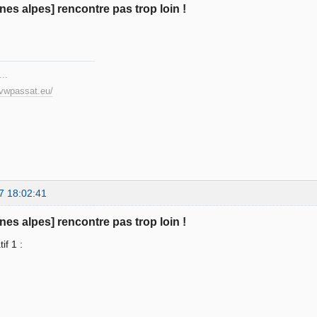
ones alpes] rencontre pas trop loin !
.
...
.vwpassat.eu/
7 18:02:41
ones alpes] rencontre pas trop loin !
if 1 :