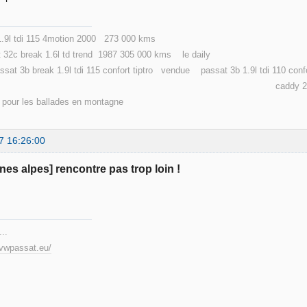
 1.9l tdi 115 4motion 2000 273 000 kms
c break 1.6l td trend 1987 305 000 kms le daily
3b break 1.9l tdi 115 confort tiptro vendue passat 3
dy 2 maxi life 7 pl 110 000 
d pour les ballades en montagne
7 16:26:00
ones alpes] rencontre pas trop loin !
.
...
.vwpassat.eu/