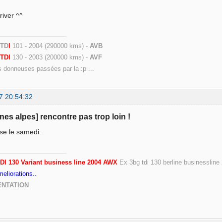
river ^^
 TD
I
101 - 2004 (290000 kms) -
AVB
9
TDI
130 - 2003 (200000 kms) -
AVF
s donneuses passées par la :p ...
7 20:54:32
ones alpes] rencontre pas trop loin !
se le samedi..
DI 130 Variant business line 2004 AWX
Ex 3bg tdi 130 berline businessline
eliorations..
ENTATION