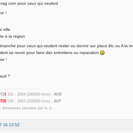
 vag com pour ceux qui veulent
ir !
a ville
liée à la région
imanche pour ceux qui veulent rester ou dormir sur place êtc ou A la m
lent se revoir pour faire des entretiens ou reparation
se !
haud ?
 TD
I
101 - 2004 (290000 kms) -
AVB
9
TDI
130 - 2003 (200000 kms) -
AVF
s donneuses passées par la :p ...
7 16:13:52