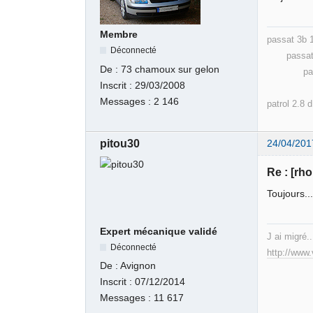
Membre
passat 3b
Déconnecté
passat 32
De :
73 chamoux sur gelon
passat 
Inscrit :
29/03/2008
cad
Messages :
2 146
patrol 2.8 
pitou30
24/04/201
Re : [rh
Toujours..
Expert mécanique validé
J ai migré..
Déconnecté
http://www
De :
Avignon
Inscrit :
07/12/2014
Messages :
11 617