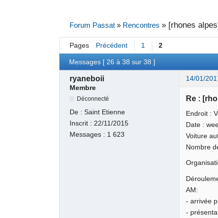
»
[rhones alpes]
Forum Passat
»
Rencontres
Pages
Précédent
1
2
Messages [ 26 à 38 sur 38 ]
ryaneboii
14/01/201
Membre
Re : [rh
Déconnecté
De :
Saint Etienne
Endroit : 
Inscrit :
22/11/2015
Date : wee
Messages :
1 623
Voiture au
Nombre de
Organisati
Déroulemen
AM:
- arrivée 
- présenta