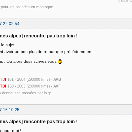
dy 2 maxi life 7 pl 110 000 
d pour les ballades en montagne
7 22:02:54
ones alpes] rencontre pas trop loin !
le sujet .
nt avoir un peu plus de retour que précédemment .
s . Ou alors desinscrivez vous
 TD
I
101 - 2004 (290000 kms) -
AVB
9
TDI
130 - 2003 (200000 kms) -
AVF
s donneuses passées par la :p ...
7 16:10:25
ones alpes] rencontre pas trop loin !
k pour moi !