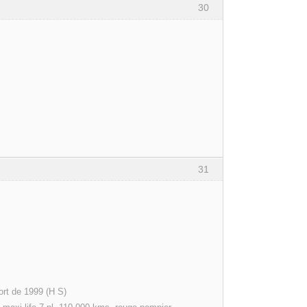
30
31
b 1.9l tdi 110 confort de 1999 (H S)