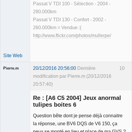
Passat V TDI 100 - Sélection - 2004 -
280.000km
Passat V TDI 130 - Confort - 2002 -
260.000km = Vendue :(
http://www.flickr.com/photos/mullerpe/
Site Web
20/12/2016 20:56:00
Dernière
10
Pierre.m
modification par Pierre.m (20/12/2016
20:57:40)
Re : [A6 C5 2004] Jeux anormal
tulipes boites 6
Question bête dont je pense déjà connaitre
Membre
la réponse, une BV6 DQS de V6 150, ça
Déconnecté
peux se monté en lieu et place de ma GVS ?