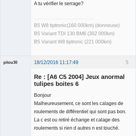
A tu vérifier le serrage?
B5 W8 tiptronic(160 000km) (donneuse)
B5 Variant TDI 130 BM6 (302 000km)
B5 Variant W8 tiptronic (221 000km)
18/12/2016 11:17:49
5
pitou30
Re : [A6 C5 2004] Jeux anormal
tulipes boites 6
Bonjour
Expert
Malheureusement, ce sont les calages de
mécanique
validé
roulements de différentiel qui sont pas bon.
Déconnecté
La c est ou retiré échange et calage des
roulements si rien d autres n est touché.