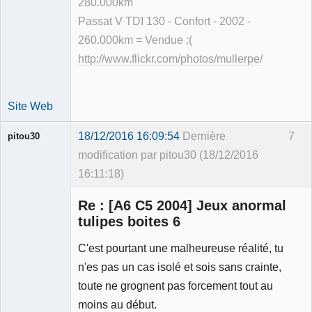
280.000km
Passat V TDI 130 - Confort - 2002 -
260.000km = Vendue :(
http://www.flickr.com/photos/mullerpe/
Site Web
18/12/2016 16:09:54
Dernière
7
pitou30
modification par pitou30 (18/12/2016
16:11:18)
Re : [A6 C5 2004] Jeux anormal
tulipes boites 6
C'est pourtant une malheureuse réalité, tu
Expert
n'es pas un cas isolé et sois sans crainte,
mécanique
validé
toute ne grognent pas forcement tout au
Déconnecté
moins au début.