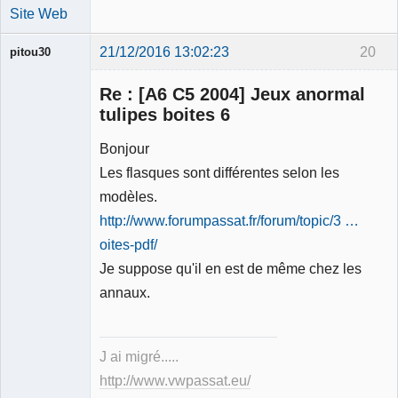
Site Web
21/12/2016 13:02:23
20
pitou30
Re : [A6 C5 2004] Jeux anormal
tulipes boites 6
Bonjour
Expert
Les flasques sont différentes selon les
mécanique
validé
modèles.
Déconnecté
http://www.forumpassat.fr/forum/topic/3 …
oites-pdf/
Je suppose qu'il en est de même chez les
annaux.
J ai migré.....
http://www.vwpassat.eu/