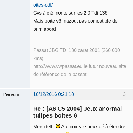
Déconnecté
oites-pdf/
Gvs à été monté sur les 2.0 Tdi 136
Mais boîte v6 mazout pas compatible de
prim abord
Passat 3BG TD
I
130 carat 2001
(260 000
kms)
http://www.vwpassat.eu
le futur nouveau site
de référence de la passat .
18/12/2016 0:21:18
3
Pierre.m
Re : [A6 C5 2004] Jeux anormal
tulipes boites 6
Merci tell !
Au moins je peux déjà étendre
Membre