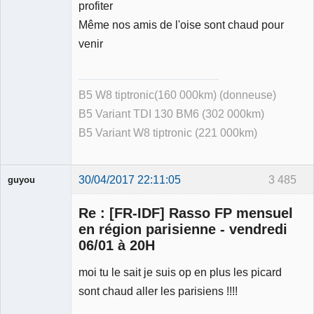
profiter
Même nos amis de l'oise sont chaud pour
venir
B5 W8 tiptronic(160 000km) (donneuse)
B5 Variant TDI 130 BM6 (302 000km)
B5 Variant W8 tiptronic (221 000km)
30/04/2017 22:11:05
3 485
guyou
Membre
Re : [FR-IDF] Rasso FP mensuel
Déconnecté
en région parisienne - vendredi
06/01 à 20H
moi tu le sait je suis op en plus les picard
sont chaud aller les parisiens !!!!