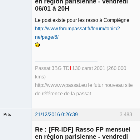
en région parisienne - vendredi
06/01 à 20H
Modérateur
Le post existe pour les rasso à Compiègne
Déconnecté
http://www.forumpassat.fr/forum/topic/2 …
ne/page/6/
Passat 3BG TD
I
130 carat 2001
(260 000
kms)
http://www.vwpassat.eu
le futur nouveau site
de référence de la passat .
21/12/2016 0:26:39
3 483
Pits
Membre
Re : [FR-IDF] Rasso FP mensuel
Déconnecté
en région parisienne - vendredi