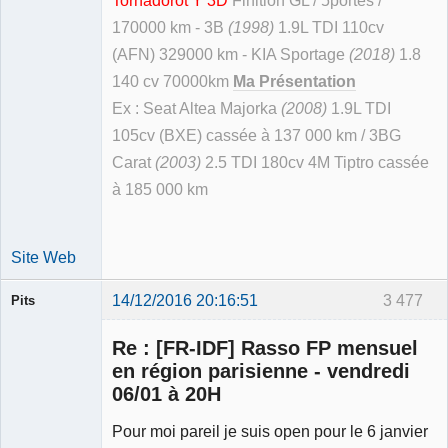
Tornadorot Y 3D
Finition GL / 5portes /
170000 km - 3B
(1998)
1.9L TDI 110cv
(AFN) 329000 km - KIA Sportage
(2018)
1.8
140 cv 70000km
Ma Présentation
Ex : Seat Altea Majorka
(2008)
1.9L TDI
105cv (BXE) cassée à 137 000 km / 3BG
Carat
(2003)
2.5 TDI 180cv 4M Tiptro cassée
à 185 000 km
Site Web
14/12/2016 20:16:51
3 477
Pits
Membre
Re : [FR-IDF] Rasso FP mensuel
Déconnecté
en région parisienne - vendredi
06/01 à 20H
Pour moi pareil je suis open pour le 6 janvier