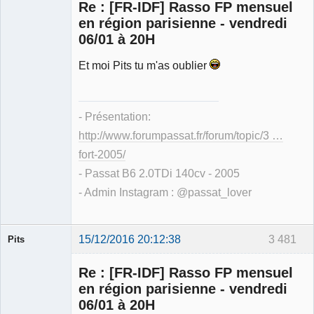
Re : [FR-IDF] Rasso FP mensuel
en région parisienne - vendredi
06/01 à 20H
Membre
Déconnecté
Et moi Pits tu m'as oublier
- Présentation:
http://www.forumpassat.fr/forum/topic/3 …
fort-2005/
- Passat B6 2.0TDi 140cv - 2005
- Admin Instagram : @passat_lover
15/12/2016 20:12:38
3 481
Pits
Membre
Re : [FR-IDF] Rasso FP mensuel
Déconnecté
en région parisienne - vendredi
06/01 à 20H