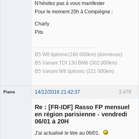
N'hésitez pas à vous manifester
Pour le moment 20h à Compiègne :
Charly
Pits
B5 W8 tiptronic(160 000km) (donneuse)
B5 Variant TDI 130 BM6 (302 000km)
B5 Variant W8 tiptronic (221 000km)
14/12/2016 21:42:37
3 478
Pierre
Modérateur
Re : [FR-IDF] Rasso FP mensuel
Déconnecté
en région parisienne - vendredi
06/01 à 20H
J'ai actualisé le titre au 06/01.