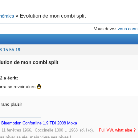
»
Evolution de mon combi split
nérales
6
Vous devez
vous conn
6 15:55:19
lution de mon combi split
 a écrit:
rra se revoir alors
rand plaisir !
Bluemotion Confortline 1.9 TDI 2008 Moka
t 11 fenêtres 1966, Coccinelle 1300 L 1968 (o\ l /o),
Full VW, what else ?
pas rêver sa vie, mais vivre ses rêves !