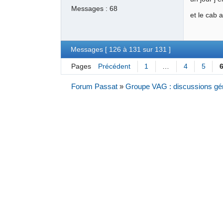
Messages :
68
et le cab 
Messages [ 126 à 131 sur 131 ]
Pages
Précédent
1
…
4
5
Forum Passat
»
Groupe VAG : discussions gé