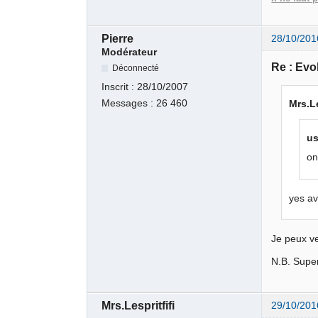
Pierre
28/10/201
Modérateur
Re : Evo
Déconnecté
Inscrit :
28/10/2007
Messages :
26 460
Mrs.Le
us
on
yes av
Je peux v
N.B. Supe
Mrs.Lespritfifi
29/10/201