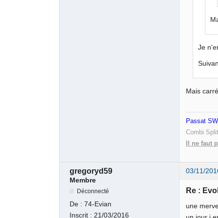
Ma
Je n'
Suivan
Mais carré
Passat SW 
Combi Spli
Il ne faut 
gregoryd59
03/11/201
Membre
Re : Evo
Déconnecté
De :
74-Evian
une merveil
Inscrit :
21/03/2016
un jour j e