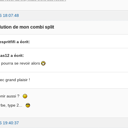
6 18:07:48
lution de mon combi split
spritfifi a écrit:
as12 a écrit:
 pourra se revoir alors
ec grand plaisir !
enir aussi ?
rbe, type 2...
6 19:40:37