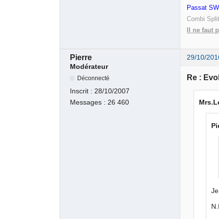
Passat SW 
Combi Spli
Il ne faut 
Pierre
29/10/201
Modérateur
Re : Evo
Déconnecté
Inscrit :
28/10/2007
Messages :
26 460
Mrs.Le
Pi
Je
N.