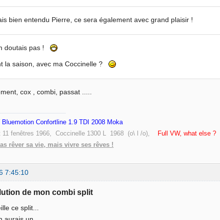
is bien entendu Pierre, ce sera également avec grand plaisir !
en doutais pas !
t la saison, avec ma Coccinelle ?
ment, cox , combi, passat .....
Bluemotion Confortline 1.9 TDI 2008 Moka
t 11 fenêtres 1966, Coccinelle 1300 L 1968 (o\ l /o),
Full VW, what else ?
pas rêver sa vie, mais vivre ses rêves !
6 7:45:10
lution de mon combi split
le ce split...
n aurais un...