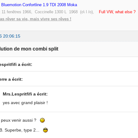
Bluemotion Confortline 1.9 TDI 2008 Moka
t 11 fenêtres 1966, Coccinelle 1300 L 1968 (o\ l /o),
Full VW, what else ?
pas rêver sa vie, mais vivre ses rêves !
6 20:06:15
lution de mon combi split
spritfifi a écrit:
erre a écrit:
Mrs.Lespritfifi a écrit:
yes avec grand plaisir !
 peux venir aussi ?
B. Superbe, type 2...