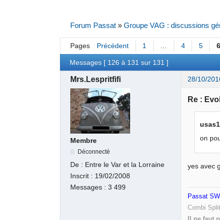
Forum Passat
»
Groupe VAG : discussions gé
Pages
Précédent
1
…
4
5
Messages [ 126 à 131 sur 131 ]
Mrs.Lespritfifi
28/10/201
Re : Evo
usas12
on pou
Membre
Déconnecté
De :
Entre le Var et la Lorraine
yes avec g
Inscrit :
19/02/2008
Messages :
3 499
Passat SW 
Combi Spli
Il ne faut 