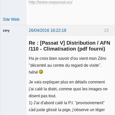
http://www.vwpassat.eu/
Site Web
26/04/2016 16:22:18
13
zery
Membre
Re : [Passat V] Distribution / AFN
Déconnecté
/110 - Climatisation (pdf fourni)
Ha je crois bien savoir d'ou vient mon Zéro
"décentré au centre du regard de visite".
héhé
Je vais expliquer plus en détails comment
j'ai calé la distri, comme quoi les images ne
disent pas tout.
1) J'ai d'abord calé la P.I. "provisoirement"
càd juste glissé la pige, j'observe un léger