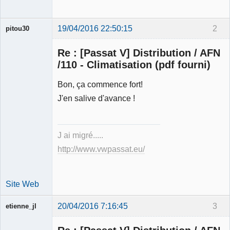
19/04/2016 22:50:15
2
pitou30
Re : [Passat V] Distribution / AFN
/110 - Climatisation (pdf fourni)
Bon, ça commence fort!
Expert
J'en salive d'avance !
mécanique
validé
Déconnecté
J ai migré.....
http://www.vwpassat.eu/
Site Web
20/04/2016 7:16:45
3
etienne_jl