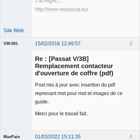
J ai migré.....
http://www.vwpassat.eu/
Site Web
15/02/2016 12:49:57
3
VW-001
Re : [Passat V/3B]
Remplacement contacteur
d'ouverture de coffre (pdf)
Modérateur
Post mis à jour avec insertion du pdf
Déconnecté
reprenant mot pour mot et images de ce
guide.
Merci pour le travail fait.
01/03/2022 15:11:35
4
MaxPain