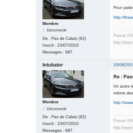
Pour patie
http://the
Membre
Déconnecté
Passat VII
De :
Pas de Calais (62)
http://www
Inscrit :
23/07/2010
Messages :
687
Intubator
10/08/201
Re : Pas
Un autre t
même des 
Membre
http://ww
Déconnecté
De :
Pas de Calais (62)
Passat VII
Inscrit :
23/07/2010
http://www
Messages :
687