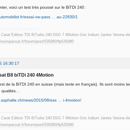
nter, voici un test très poussé sur le BiTDI 240 :
automobilist.fr/essai-vw-pass … au-22830/1
I Carat Edition TDI BiTurbo 240 DSG 7 4Motion Gris Indium Jantes Verona été
.forumpassat.fr/forum/post/535080/#p535080
5 16:30:17
sat B8 biTDi 240 4Motion
est de la BiTDI 240 en suisse (mais texte en français). Ils sont moins t
qualités...
w.asphalte.ch/news/2015/08/ess … i-4motion/
I Carat Edition TDI BiTurbo 240 DSG 7 4Motion Gris Indium Jantes Verona été
.forumpassat.fr/forum/post/535080/#p535080