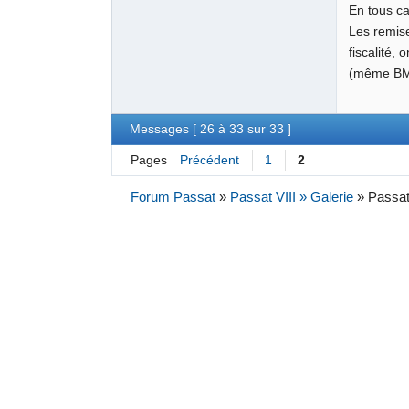
En tous ca
Les remis
fiscalité,
(même BMW
Messages [ 26 à 33 sur 33 ]
Pages
Précédent
1
2
Forum Passat
»
Passat VIII » Galerie
»
Passat