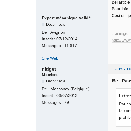
Bel article
Pour info,
Ceci dit, 
Expert mécanique validé
Déconnecté
De :
Avignon
J ai migré..
Inscrit :
07/12/2014
http://www
Messages :
11 617
Site Web
nidget
12/08/201
Membre
Re : Pas
Déconnecté
De :
Messancy (Belgique)
Inscrit :
03/07/2012
Lefren
Messages :
79
Par co
Luxemb
prohib