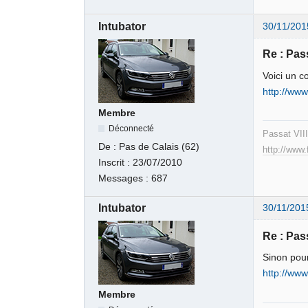
Intubator
30/11/201
Re : Pas
Voici un c
http://ww
Membre
Déconnecté
Passat VII
De :
Pas de Calais (62)
http://www
Inscrit :
23/07/2010
Messages :
687
Intubator
30/11/201
Re : Pas
Sinon pour
http://www
Membre