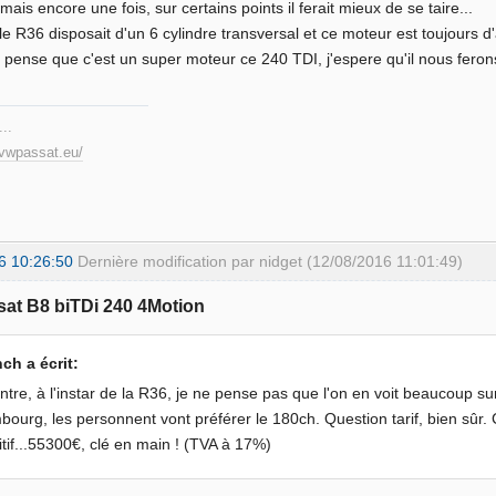
 mais encore une fois, sur certains points il ferait mieux de se taire...
 le R36 disposait d'un 6 cylindre transversal et ce moteur est toujours d
je pense que c'est un super moteur ce 240 TDI, j'espere qu'il nous feron
...
.vwpassat.eu/
6 10:26:50
Dernière modification par nidget (12/08/2016 11:01:49)
sat B8 biTDi 240 4Motion
ch a écrit:
ntre, à l'instar de la R36, je ne pense pas que l'on en voit beaucoup su
ourg, les personnent vont préférer le 180ch. Question tarif, bien sûr. 
itif...55300€, clé en main ! (TVA à 17%)