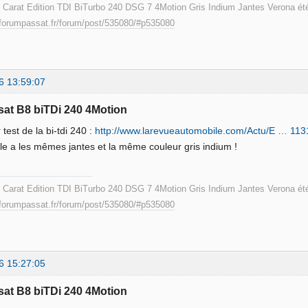
I Carat Edition TDI BiTurbo 240 DSG 7 4Motion Gris Indium Jantes Verona été
.forumpassat.fr/forum/post/535080/#p535080
6 13:59:07
sat B8 biTDi 240 4Motion
 test de la bi-tdi 240 :
http://www.larevueautomobile.com/Actu/E … 113
lle a les mêmes jantes et la même couleur gris indium !
I Carat Edition TDI BiTurbo 240 DSG 7 4Motion Gris Indium Jantes Verona été
.forumpassat.fr/forum/post/535080/#p535080
6 15:27:05
sat B8 biTDi 240 4Motion