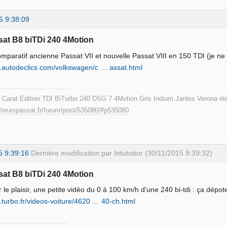
5 9:38:09
sat B8 biTDi 240 4Motion
omparatif ancienne Passat VII et nouvelle Passat VIII en 150 TDI (je ne s
w.autodeclics.com/volkswagen/c … assat.html
I Carat Edition TDI BiTurbo 240 DSG 7 4Motion Gris Indium Jantes Verona été
.forumpassat.fr/forum/post/535080/#p535080
5 9:39:16
Dernière modification par Intubator (30/11/2015 9:39:32)
sat B8 biTDi 240 4Motion
 le plaisir, une petite vidéo du 0 à 100 km/h d'une 240 bi-tdi : ça dépote
.turbo.fr/videos-voiture/4620 … 40-ch.html