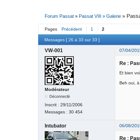
»
Passa
Forum Passat
»
Passat VIII » Galerie
Pages
Précédent
1
2
Messages [ 26 à 33 sur 33 ]
VW-001
07/04/201
Re : Pas
Et bien vo
Beh oui, à
Modérateur
Déconnecté
Inscrit :
29/11/2006
Messages :
30 454
Intubator
06/08/201
Re : Pas