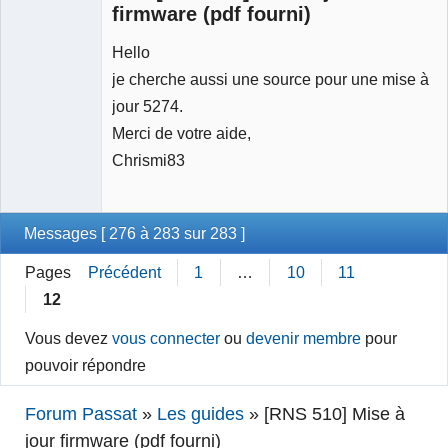
firmware (pdf fourni)
Hello
je cherche aussi une source pour une mise à
jour 5274.
Merci de votre aide,
Chrismi83
Messages [ 276 à 283 sur 283 ]
Pages
Précédent
1
…
10
11
12
Vous devez
vous connecter
ou
devenir membre
pour
pouvoir répondre
Forum Passat
»
Les guides
»
[RNS 510] Mise à
jour firmware (pdf fourni)