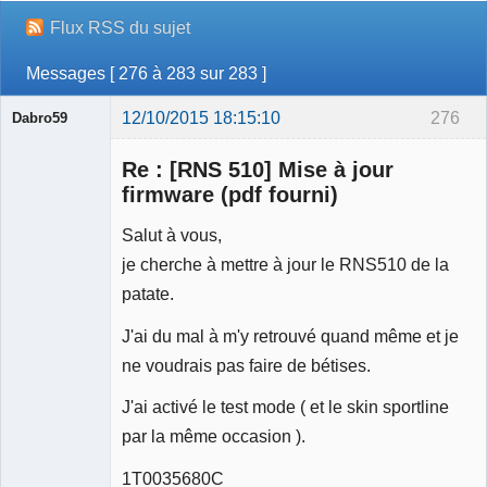
Flux RSS du sujet
Messages [ 276 à 283 sur 283 ]
12/10/2015 18:15:10
276
Dabro59
Re : [RNS 510] Mise à jour
firmware (pdf fourni)
Salut à vous,
Membre
je cherche à mettre à jour le RNS510 de la
Déconnecté
patate.
J'ai du mal à m'y retrouvé quand même et je
ne voudrais pas faire de bétises.
J'ai activé le test mode ( et le skin sportline
par la même occasion ).
1T0035680C