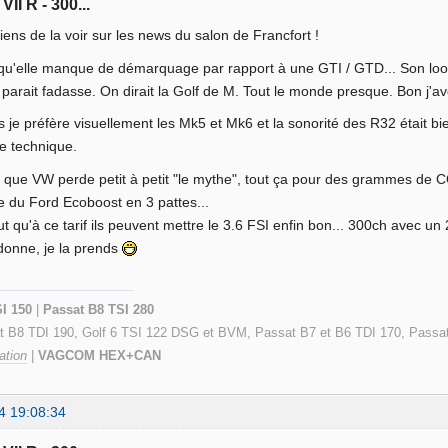
VII R - 300...
viens de la voir sur les news du salon de Francfort !
 qu'elle manque de démarquage par rapport à une GTI / GTD... Son loo
i parait fadasse. On dirait la Golf de M. Tout le monde presque. Bon j'a
s je préfère visuellement les Mk5 et Mk6 et la sonorité des R32 était bi
he technique.
ue VW perde petit à petit "le mythe", tout ça pour des grammes de C
 du Ford Ecoboost en 3 pattes...
ut qu'à ce tarif ils peuvent mettre le 3.6 FSI enfin bon... 300ch ave
donne, je la prends
SI 150
|
Passat B8 TSI 280
at B8 TDI 190, Golf 6 TSI 122 DSG et BVM, Passat B7 et B6 TDI 170, Passa
ation
|
VAGCOM HEX+CAN
4 19:08:34