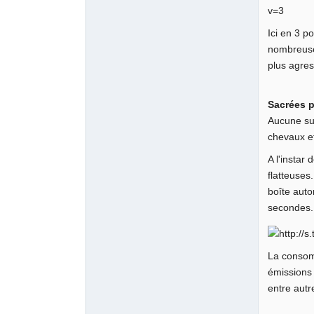
Ici en 3 p
nombreuse
plus agres
Sacrées 
Aucune sur
chevaux et
A l'instar
flatteuse
boîte auto
secondes.
La consomm
émissions 
entre autr