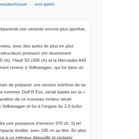
veautes/nouve … -evo-pekin
réparerait une variante encore plus sportive,
années, avec des autos de plus en plus
constructeurs premium ont récemment
0 ch), l’Audi S3 (300 ch) et la Mercedes A45
ment revenir à Volkswagen, qui fut dans un
 train de préparer une version extrême de sa
 se nommer Golf R Evo, serait basée sur la «
paration de ce nouveau moteur serait
 Volkswagen et fut à l’origine du 2.0 turbo
dre une puissance d’environ 370 ch. Si tel
mpacte étoilée, avec 185 ch au litre. En plus
ce à un intérieur dépouillé et certains