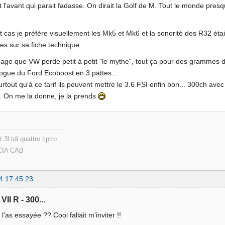
t l'avant qui parait fadasse. On dirait la Golf de M. Tout le monde pres
t cas je préfère visuellement les Mk5 et Mk6 et la sonorité des R32 étai
res sur sa fiche technique.
e que VW perde petit à petit "le mythe", tout ça pour des grammes d
gue du Ford Ecoboost en 3 pattes...
urtout qu'à ce tarif ils peuvent mettre le 3.6 FSI enfin bon... 300ch 
 On me la donne, je la prends
3l tdi quattro tiptro
CIA CAB
4 17:45:23
VII R - 300...
l'as essayée ?? Cool fallait m'inviter !!