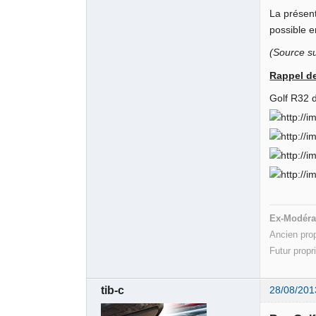
La présent
possible e
(Source s
Rappel d
Golf R
Ex-Modéra
Ancien pro
Futur propr
tib-c
28/08/201