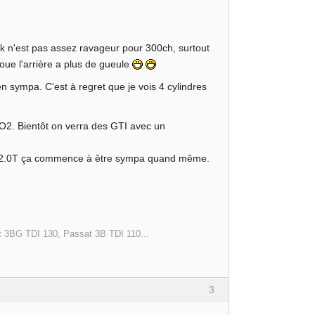
k n'est pas assez ravageur pour 300ch, surtout
voue l'arrière a plus de gueule
en sympa. C'est à regret que je vois 4 cylindres
O2. Bientôt on verra des GTI avec un
c un 2.0T ça commence à être sympa quand même.
t 3BG TDI 130, Passat 3B TDI 110...
3