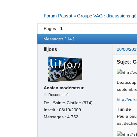
Forum Passat
»
Groupe VAG : discussions gé
Pages
1
Messages [ 14 ]
liljoss
20/08/201
Sujet : Go
Beaucoup p
Ancien modérateur
septembre
Déconnecté
http://vol
De :
Sainte-Clotilde (974)
Timide
Inscrit :
08/10/2009
Peu à peu
Messages :
4 752
est déclin