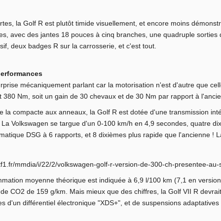
ortes, la Golf R est plutôt timide visuellement, et encore moins démonstr
s, avec des jantes 18 pouces à cinq branches, une quadruple sorties
sif, deux badges R sur la carrosserie, et c'est tout.
performances
prise mécaniquement parlant car la motorisation n'est d'autre que celle 
 380 Nm, soit un gain de 30 chevaux et de 30 Nm par rapport à l'anci
 de la compacte aux anneaux, la Golf R est dotée d'une transmission in
s. La Volkswagen se targue d'un 0-100 km/h en 4,9 secondes, quatre d
matique DSG à 6 rapports, et 8 dixièmes plus rapide que l'ancienne ! La
ation moyenne théorique est indiquée à 6,9 l/100 km (7,1 en version ma
de CO2 de 159 g/km. Mais mieux que des chiffres, la Golf VII R devrait
es d'un différentiel électronique "XDS+", et de suspensions adaptative