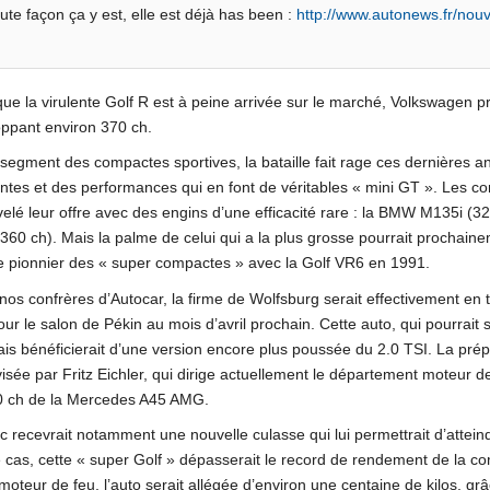
ute façon ça y est, elle est déjà has been :
http://www.autonews.fr/nou
que la virulente Golf R est à peine arrivée sur le marché, Volkswagen p
ppant environ 370 ch.
 segment des compactes sportives, la bataille fait rage ces dernières 
ntes et des performances qui en font de véritables « mini GT ». Les 
elé leur offre avec des engins d’une efficacité rare : la BMW M135i (32
60 ch). Mais la palme de celui qui a la plus grosse pourrait prochaine
e pionnier des « super compactes » avec la Golf VR6 en 1991.
nos confrères d’Autocar, la firme de Wolfsburg serait effectivement en
our le salon de Pékin au mois d’avril prochain. Cette auto, qui pourrait
is bénéficierait d’une version encore plus poussée du 2.0 TSI. La pré
isée par Fritz Eichler, qui dirige actuellement le département moteur de
0 ch de la Mercedes A45 AMG.
c recevrait notamment une nouvelle culasse qui lui permettrait d’attein
le cas, cette « super Golf » dépasserait le record de rendement de la co
moteur de feu, l’auto serait allégée d’environ une centaine de kilos, grâ