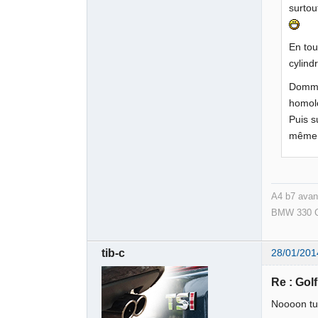
surtou
En tou
cylind
Dommag
homolo
Puis s
même.
A4 b7 avant 
BMW 330 
tib-c
28/01/201
Re : Golf 
Noooon tu 