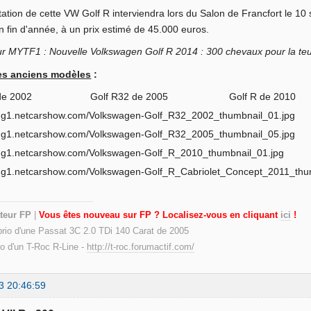
ation de cette VW Golf R interviendra lors du Salon de Francfort le 10
n fin d'année, à un prix estimé de 45.000 euros.
ur MYTF1 : Nouvelle Volkswagen Golf R 2014 : 300 chevaux pour la te
es anciens modèles
:
32 de 2002 Golf R32 de 2005 Golf R de 2010 
teur FP
|
Vous êtes nouveau sur FP ? Localisez-vous en cliquant
ici
!
prio d'une Passat 3C 2.0 TDi 140 Carat de 2005
io d'un T-Roc R-Line -
http://t-roc.forumactif.com/
3 20:46:59