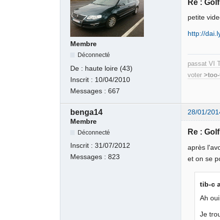
Re : Golf 
petite vide
http://dai
Membre
Déconnecté
passat VI T
De :
haute loire (43)
voter
>too
Inscrit :
10/04/2010
Messages :
667
benga14
28/01/201
Membre
Re : Golf 
Déconnecté
Inscrit :
31/07/2012
après l'av
Messages :
823
et on se p
tib-c 
Ah oui
Je tro