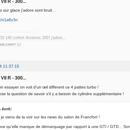
VII R - 300...
o sur glace j'adore sont bruit...
.ly/x1a8z3n
DI 140 confort 4motions 2007 j'adore...
-vw.com<
ici
4 11:37:15
VII R - 300...
oir essayer on voit d'un œil different ce 4 pattes turbo !
ose la question de savoir s'il y a besoin de cylindre supplémentaire !
a écrit:
 je viens de la voir sur les news du salon de Francfort !
uve qu'elle manque de démarquage par rapport à une GTI / GTD... Son