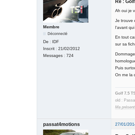
Re : Golf 
Ah oui je 
Je trouve
Membre
l'avant qu
Déconnecté
En tout ca
De :
IDF
sur sa fic
Inscrit :
21/02/2012
Dommage q
Messages :
724
homologue
Puis surto
On me la 
Golf 7.5 T
old : Pass
Ma présent
passat4motions
27/01/201