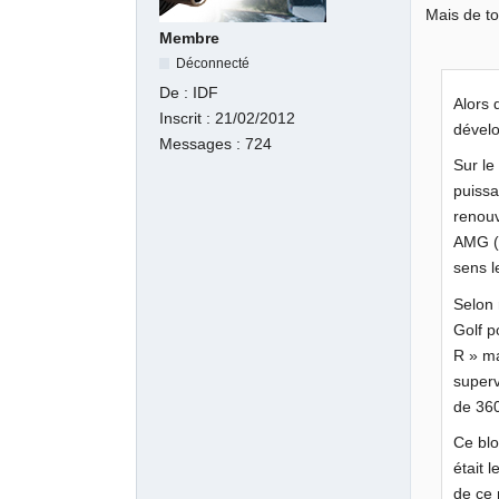
Mais de to
Membre
Déconnecté
De :
IDF
Alors 
Inscrit :
21/02/2012
dévelo
Messages :
724
Sur le
puissa
renouv
AMG (3
sens l
Selon 
Golf p
R » ma
superv
de 36
Ce blo
était 
de ce 