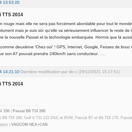
4 13:53:20
i TTS 2014
n rouge mais elle ne sera pas forcément abordable pour tout le monde
olument mais je suis sûr qu'elle va sérieusement influencer le reste de 
 la nouvelle Passat et la technologie embarquée. Hormis que là aussi 
 comme deuxième 'Chez-soi' ! GPS, Internet, Google, Fesses de bouc e
ue son A7 pouvait prendre 240km/h sans conducteur…...
4 14:21:10
Dernière modification par tib-c (29/12/2021 15:17:51)
i TTS 2014
SI 150
|
Passat B8 TSI 280
at B8 TDI 190, Golf 6 TSI 122 DSG et BVM, Passat B7 et B6 TDI 170, Passa
ation
|
VAGCOM HEX+CAN