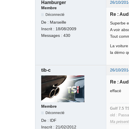
Hamburger
26/10/201
Membre
Re : Aud
Déconnecté
De :
Marseille
Superbe e
Inscrit :
18/08/2009
A voir abs
Messages :
430
Tout comme
La voiture
la démo q
tib-c
26/10/201
Re : Aud
effacé
Membre
Golf 7.5 T
Déconnecté
old : Pass
De :
IDF
Ma présent
Inscrit :
21/02/2012