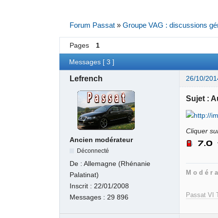
Forum Passat
»
Groupe VAG : discussions gé
Pages
1
Messages [ 3 ]
Lefrench
26/10/201
Sujet : 
Cliquer sur
Ancien modérateur
Déconnecté
De :
Allemagne (Rhénanie
M o d é r a
Palatinat)
Inscrit :
22/01/2008
Passat VI T
Messages :
29 896