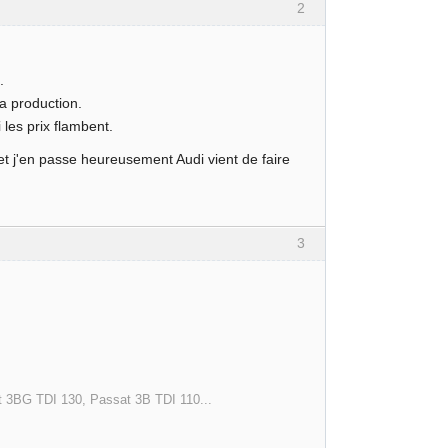
2
.
la production.
les prix flambent.
t j'en passe heureusement Audi vient de faire
3
t 3BG TDI 130, Passat 3B TDI 110...