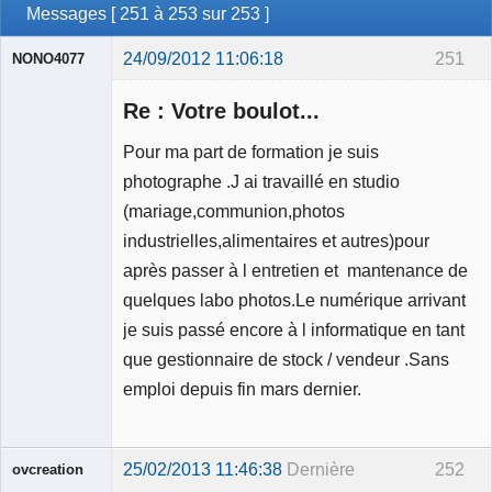
Messages [ 251 à 253 sur 253 ]
24/09/2012 11:06:18
251
NONO4077
Membre
Re : Votre boulot...
Déconnecté
Pour ma part de formation je suis
photographe .J ai travaillé en studio
(mariage,communion,photos
industrielles,alimentaires et autres)pour
après passer à l entretien et mantenance de
quelques labo photos.Le numérique arrivant
je suis passé encore à l informatique en tant
que gestionnaire de stock / vendeur .Sans
emploi depuis fin mars dernier.
25/02/2013 11:46:38
Dernière
252
ovcreation