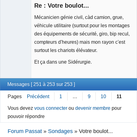
Re : Votre boulot...
Mécanicien génie civil, càd camion, grue,
véhicule utilitaire (surtout pour les montages
Membre
Déconnecté
des équipements de sécurité, giro, bip recul,
compteurs d'heures) mais mon rayon c'est
surtout les chariots élévateur.
Et ça dans une Sidérurgie.
Messages [ 251 à 253 sur 253 ]
Pages
Précédent
1
…
9
10
11
Vous devez
vous connecter
ou
devenir membre
pour
pouvoir répondre
Forum Passat
»
Sondages
»
Votre boulot...