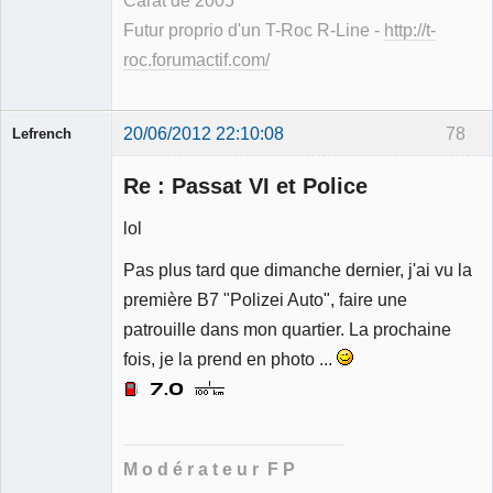
Carat de 2005
Futur proprio d'un T-Roc R-Line -
http://t-
roc.forumactif.com/
20/06/2012 22:10:08
78
Lefrench
Re : Passat VI et Police
lol
Pas plus tard que dimanche dernier, j'ai vu la
Ancien
modérateur
première B7 "Polizei Auto", faire une
Déconnecté
patrouille dans mon quartier. La prochaine
fois, je la prend en photo ...
M o d é r a t e u r F P