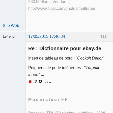
260.000km = Vendue :(
http://www.flickr.com/photos/mullerpe/
Site Web
17/05/2013 17:40:34
111
Lefrench
Re : Dictionnaire pour ebay.de
Insert de tableau de bord :
"Cockpit Dekor"
Poignées de porte intérieures :
"Türgriffe
Ancien
modérateur
Innen"
...
Déconnecté
M o d é r a t e u r F P