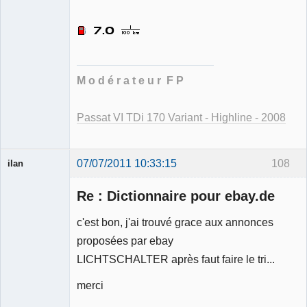
Déconnecté
M o d é r a t e u r F P
Passat VI TDi 170 Variant - Highline - 2008
07/07/2011 10:33:15
108
ilan
Membre
Re : Dictionnaire pour ebay.de
Déconnecté
c'est bon, j'ai trouvé grace aux annonces
proposées par ebay
LICHTSCHALTER après faut faire le tri...
merci