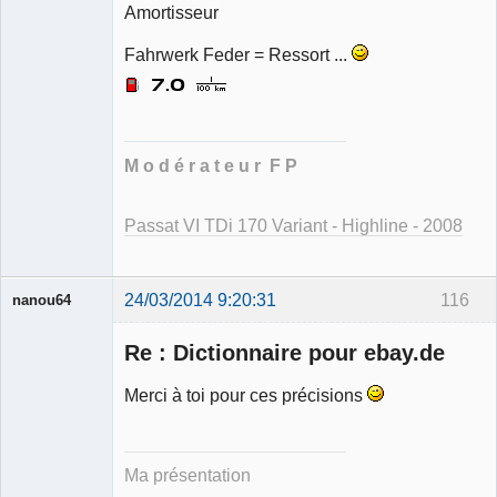
modérateur
Amortisseur
Déconnecté
Fahrwerk Feder = Ressort ...
M o d é r a t e u r F P
Passat VI TDi 170 Variant - Highline - 2008
24/03/2014 9:20:31
116
nanou64
Re : Dictionnaire pour ebay.de
Merci à toi pour ces précisions
Membre
Déconnecté
Ma présentation