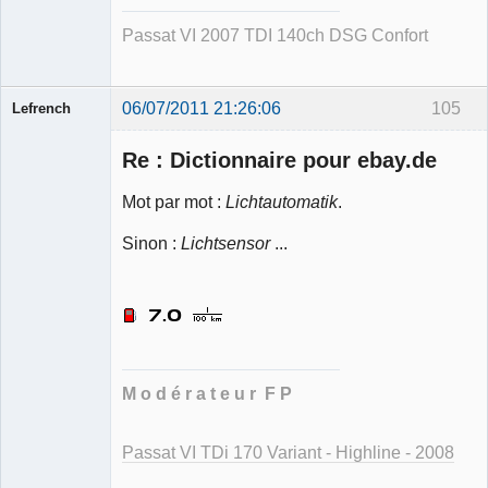
Passat VI 2007 TDI 140ch DSG Confort
06/07/2011 21:26:06
105
Lefrench
Re : Dictionnaire pour ebay.de
Mot par mot :
Lichtautomatik
.
Sinon :
Lichtsensor
...
Ancien
modérateur
Déconnecté
M o d é r a t e u r F P
Passat VI TDi 170 Variant - Highline - 2008