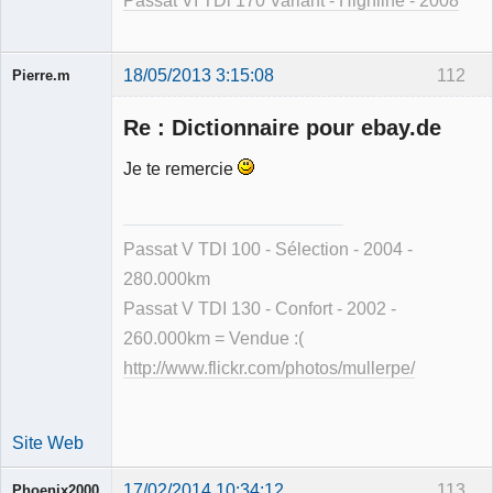
Passat VI TDi 170 Variant - Highline - 2008
18/05/2013 3:15:08
112
Pierre.m
Re : Dictionnaire pour ebay.de
Je te remercie
Membre
Déconnecté
Passat V TDI 100 - Sélection - 2004 -
280.000km
Passat V TDI 130 - Confort - 2002 -
260.000km = Vendue :(
http://www.flickr.com/photos/mullerpe/
Site Web
17/02/2014 10:34:12
113
Phoenix2000