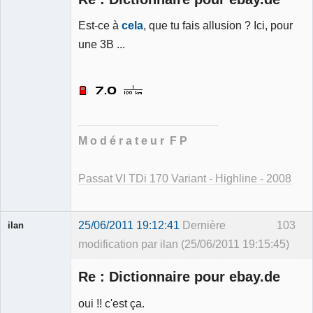
Est-ce à
cela
, que tu fais allusion ? Ici, pour
une 3B ...
Ancien
modérateur
Déconnecté
M o d é r a t e u r F P
Passat VI TDi 170 Variant - Highline - 2008
25/06/2011 19:12:41
Dernière
103
ilan
modification par ilan (25/06/2011 19:15:45)
Membre
Re : Dictionnaire pour ebay.de
Déconnecté
oui !! c'est ça.