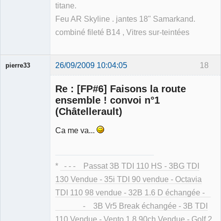
titane.
Feu AR Skyline . jantes 18" Samarkand.
combiné fileté B14 , Vitres sur-teintées
26/09/2009 10:04:05
18
pierre33
Re : [FP#6] Faisons la route
ensemble ! convoi n°1
(Châtellerault)
Ca me va...
Membre
Déconnecté
*
- - - Passat 3B TDI 110 HS - 3BG TDI
130 Vendue - 35i TDI 90 vendue - Octavia
TDI 110 98 vendue - 32B 1.6 D échangée -
- 3B Vr5 Break échangée - 3B TDI
110 Vendue - Vento 1.8 90ch Vendue - Golf 2