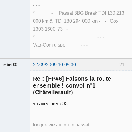
- - -
* - Passat 3BG Break TDI 130 213
000 km & TDI 130 294 000 km - - Cox
1303 1600 '73 -
* - - -
Vag-Com dispo - - -
27/09/2009 10:05:30
21
mimi86
Re : [FP#6] Faisons la route
ensemble ! convoi n°1
(Châtellerault)
Membre
vu avec pierre33
Déconnecté
longue vie au forum passat