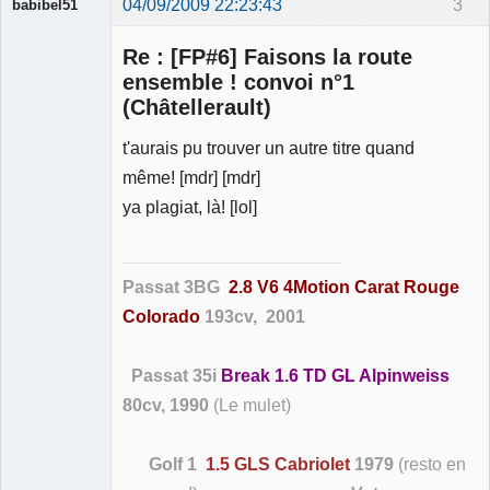
04/09/2009 22:23:43
3
babibel51
Re : [FP#6] Faisons la route
ensemble ! convoi n°1
(Châtellerault)
t'aurais pu trouver un autre titre quand
Membre
Déconnecté
même! [mdr] [mdr]
ya plagiat, là! [lol]
Passat 3BG
2.8 V6 4Motion Carat Rouge
Colorado
193cv, 2001
Passat 35i
Break 1.6 TD GL Alpinweiss
80cv, 1990
(Le mulet)
Golf 1
1.5 GLS Cabriolet
1979
(resto en