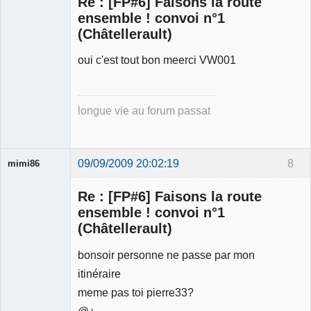
Re : [FP#6] Faisons la route
ensemble ! convoi n°1
(Châtellerault)
Membre
oui c'est tout bon meerci VW001
Déconnecté
longue vie au forum passat
09/09/2009 20:02:19
8
mimi86
Re : [FP#6] Faisons la route
ensemble ! convoi n°1
(Châtellerault)
Membre
bonsoir personne ne passe par mon
Déconnecté
itinéraire
meme pas toi pierre33?
@+