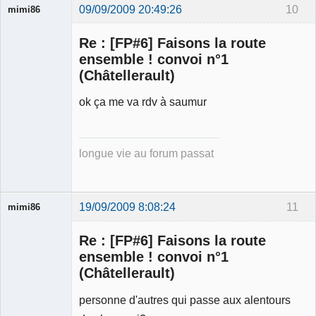
09/09/2009 20:49:26
10
mimi86
Re : [FP#6] Faisons la route
ensemble ! convoi n°1
(Châtellerault)
Membre
ok ça me va rdv à saumur
Déconnecté
longue vie au forum passat
19/09/2009 8:08:24
11
mimi86
Re : [FP#6] Faisons la route
ensemble ! convoi n°1
(Châtellerault)
Membre
personne d'autres qui passe aux alentours
Déconnecté