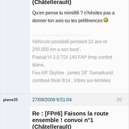
(Châtellerault)
Qu'en pense tu mimi86 ? n'hésites pas a
Membre
Déconnecté
donner ton avis ou tes préférences
Véhicule possédé pendant 10 ans et
200.000 km a son bord .
Passat VI 2.0 TDI 140 FAP bmp confort
titane.
Feu AR Skyline . jantes 18" Samarkand.
combiné fileté B14 , Vitres sur-teintées
27/09/2009 9:51:04
20
pierre33
Re : [FP#6] Faisons la route
ensemble ! convoi n°1
(Châtellerault)