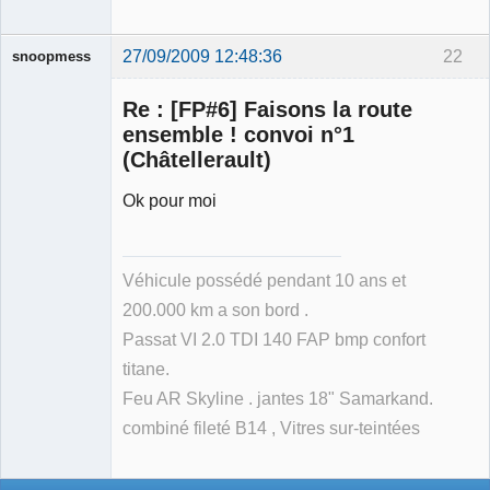
27/09/2009 12:48:36
22
snoopmess
Re : [FP#6] Faisons la route
ensemble ! convoi n°1
(Châtellerault)
Ok pour moi
Membre
Déconnecté
Véhicule possédé pendant 10 ans et
200.000 km a son bord .
Passat VI 2.0 TDI 140 FAP bmp confort
titane.
Feu AR Skyline . jantes 18" Samarkand.
combiné fileté B14 , Vitres sur-teintées