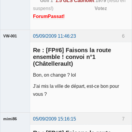
Golf 1
1.5 GLS Cabriolet
1979
(resto en
suspens!)
Votez
ForumPassat!
05/09/2009 11:46:23
6
VW-001
Re : [FP#6] Faisons la route
ensemble ! convoi n°1
(Châtellerault)
Modérateur
Bon, on change ? lol
Déconnecté
J'ai mis la ville de départ, est-ce bon pour
vous ?
05/09/2009 15:16:15
7
mimi86