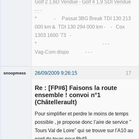
Golf 2 1.6D Vendue - Golf 4 1.9 SDI Vendue
- - -
* - Passat 3BG Break TDI 130 213
000 km & TDI 130 294 000 km - - Cox
1303 1600 '73 -
* - - -
Vag-Com dispo - - -
26/09/2009 9:26:15
17
snoopmess
Re : [FP#6] Faisons la route
ensemble ! convoi n°1
(Châtellerault)
Pour simplifier et perdre le moins de temps
Membre
Déconnecté
possible , je propose donc l'aire de service "
Tours Val de Loire" qui se trouve sur l'A10 au
nord de tours pour 8h45.