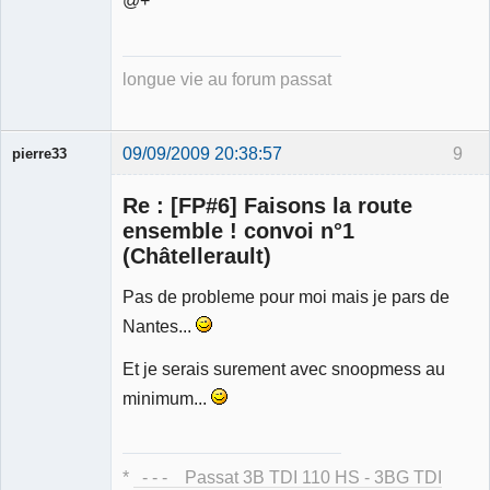
longue vie au forum passat
09/09/2009 20:38:57
9
pierre33
Re : [FP#6] Faisons la route
ensemble ! convoi n°1
(Châtellerault)
Pas de probleme pour moi mais je pars de
Membre
Déconnecté
Nantes...
Et je serais surement avec snoopmess au
minimum...
*
- - - Passat 3B TDI 110 HS - 3BG TDI