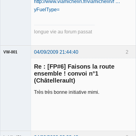
http://www.viamichelin.fr/viamichelin/f …
yFuelType=
longue vie au forum passat
04/09/2009 21:44:40
2
VW-001
Re : [FP#6] Faisons la route
ensemble ! convoi n°1
(Châtellerault)
Modérateur
Très très bonne initiative mimi.
Déconnecté