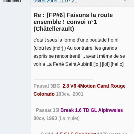
05/09/2009 11:07:21
5
babibel51
Re : [FP#6] Faisons la route
ensemble ! convoi n°1
(Châtellerault)
c'était sous la forme d'une boutade hein!
Membre
Déconnecté
(d'où les [mdr] ) Au contraire, les grands
esprits se rencontrent! ... avant même de se
voir a La Ferté Saint Aubin!! [lol] [lol] [hello]
Passat 3BG
2.8 V6 4Motion Carat Rouge
Colorado
193cv, 2001
Passat 35i
Break 1.6 TD GL Alpinweiss
80cv, 1990
(Le mulet)