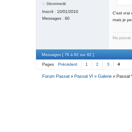
Déconnecté
Inscrit :
10/01/2010
C'est vrai
Messages :
60
mais je pe
Ma passat
Messages [ 76 à 82 sur 82 ]
Pages
Précédent
1
2
3
4
Forum Passat
»
Passat VI » Galerie
»
Passat 