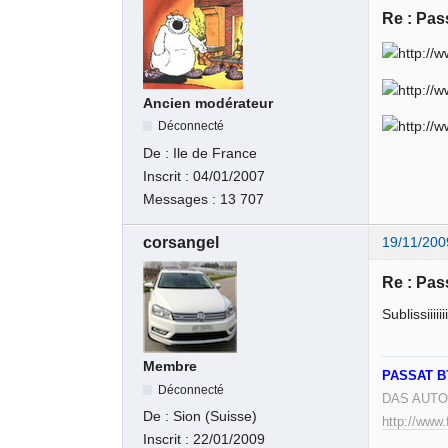
Re : Pas
Ancien modérateur
Déconnecté
De :
Ile de France
Inscrit :
04/01/2007
Messages :
13 707
corsangel
19/11/200
Re : Pas
Sublissiiiiiii
Membre
PASSAT B7
Déconnecté
DAS AUTO.
De :
Sion (Suisse)
http://www.
Inscrit :
22/01/2009