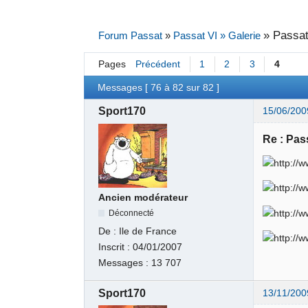
»
Passat
Forum Passat
»
Passat VI » Galerie
Pages
Précédent
1
2
3
4
Messages [ 76 à 82 sur 82 ]
Sport170
15/06/200
Re : Pas
Ancien modérateur
Déconnecté
De :
Ile de France
Inscrit :
04/01/2007
Messages :
13 707
Sport170
13/11/200