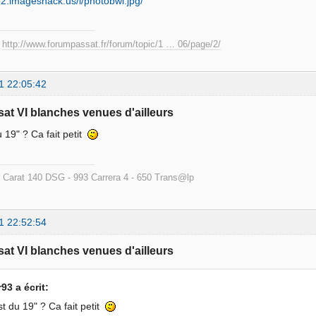
52.imageshack.us/i/photobwl.jpg/
:
http://www.forumpassat.fr/forum/topic/1 … 06/page/2/
1 22:05:42
sat VI blanches venues d'ailleurs
u 19" ? Ca fait petit
Carat 140 DSG - 993 Carrera 4 - 650 Trans@lp
1 22:52:54
sat VI blanches venues d'ailleurs
93 a écrit:
st du 19" ? Ca fait petit