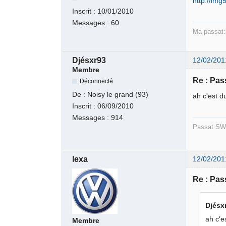
http://img
Inscrit :
10/01/2010
Messages :
60
Ma passat
Djésxr93
12/02/201
Membre
Re : Pas
Déconnecté
De :
Noisy le grand (93)
ah c'est d
Inscrit :
06/09/2010
Messages :
914
Passat SW 
lexa
12/02/201
Re : Pas
Djésxr
ah c'e
Membre