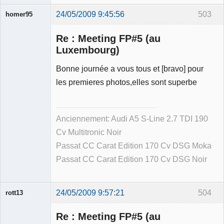
24/05/2009 9:45:56
503
homer95
Re : Meeting FP#5 (au
Luxembourg)
Bonne journée a vous tous et [bravo] pour
Membre
les premieres photos,elles sont superbe
Déconnecté
Anciennement: Audi A5 S-Line 2.7 TDI 190
Cv Multitronic Noir
Passat CC Carat Edition 170 Cv DSG Moka
Passat CC Carat Edition 170 Cv DSG Noir
24/05/2009 9:57:21
504
rott13
Re : Meeting FP#5 (au