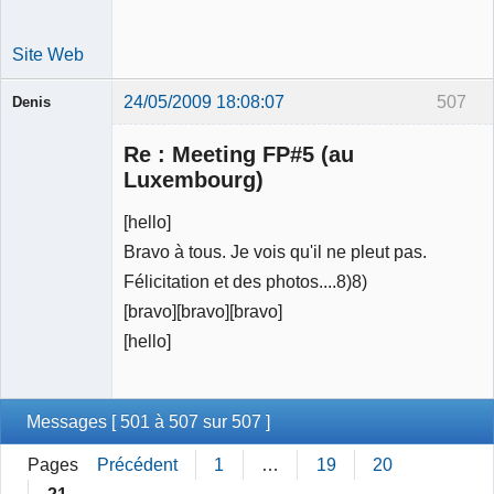
Site Web
24/05/2009 18:08:07
507
Denis
Re : Meeting FP#5 (au
Luxembourg)
Membre
Déconnecté
[hello]
Bravo à tous. Je vois qu'il ne pleut pas.
Félicitation et des photos....8)8)
[bravo][bravo][bravo]
[hello]
Messages [ 501 à 507 sur 507 ]
Pages
Précédent
1
…
19
20