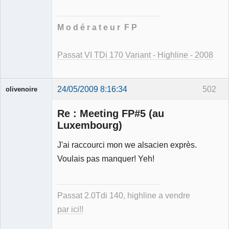
M o d é r a t e u r F P
Passat VI TDi 170 Variant - Highline - 2008
24/05/2009 8:16:34
502
olivenoire
Re : Meeting FP#5 (au
Luxembourg)
J'ai raccourci mon we alsacien exprès.
Membre
Voulais pas manquer! Yeh!
Déconnecté
Passat 2.0Tdi 140, highline a vendre
par ici!!