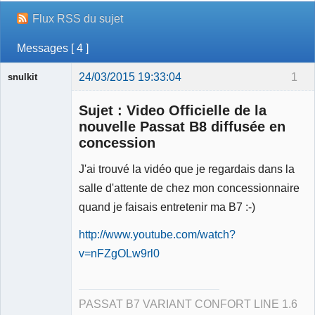
Flux RSS du sujet
Messages [ 4 ]
24/03/2015 19:33:04
1
snulkit
Membre
Sujet : Video Officielle de la
Déconnecté
nouvelle Passat B8 diffusée en
concession
J'ai trouvé la vidéo que je regardais dans la
salle d'attente de chez mon concessionnaire
quand je faisais entretenir ma B7 :-)
http://www.youtube.com/watch?
v=nFZgOLw9rl0
PASSAT B7 VARIANT CONFORT LINE 1.6