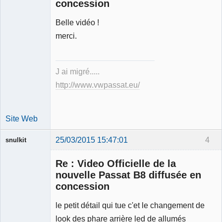
concession
Belle vidéo !
Expert
mécanique
merci.
validé
Déconnecté
J ai migré.....
http://www.vwpassat.eu/
Site Web
25/03/2015 15:47:01
4
snulkit
Membre
Re : Video Officielle de la
Déconnecté
nouvelle Passat B8 diffusée en
concession
le petit détail qui tue c'et le changement de
look des phare arrière led de allumés