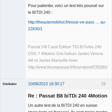
Pour patienter, voici un test très poussé sur
le BiTDI 240 :
Membre
http://theautomobilist.fr/essai-vw-pass … au-
Déconnecté
22830/1
Passat VIII Carat Edition TDI BiTurbo 240
DSG 7 4Motion Gris Indium Jantes Verona
été et Jantes Marseille hiver
http://www.forumpassat.fr/forum/post/535080/
10/08/2015 16:30:17
28
Intubator
Re : Passat B8 biTDi 240 4Motion
Un autre test de la BiTDI 240 en suisse
(mais texte en français). Ils sont moins tendre