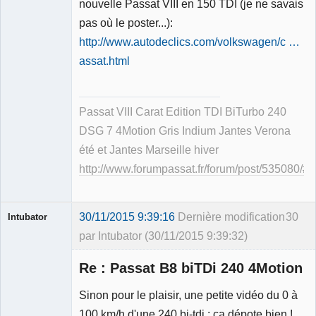
nouvelle Passat VIII en 150 TDI (je ne savais
Membre
pas où le poster...):
Déconnecté
http://www.autodeclics.com/volkswagen/c …
assat.html
Passat VIII Carat Edition TDI BiTurbo 240
DSG 7 4Motion Gris Indium Jantes Verona
été et Jantes Marseille hiver
http://www.forumpassat.fr/forum/post/535080/
30/11/2015 9:39:16
Dernière modification
30
Intubator
par Intubator (30/11/2015 9:39:32)
Re : Passat B8 biTDi 240 4Motion
Sinon pour le plaisir, une petite vidéo du 0 à
100 km/h d'une 240 bi-tdi : ça dépote bien !