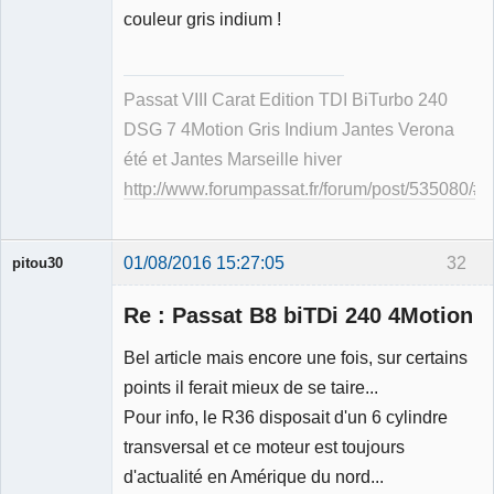
couleur gris indium !
Passat VIII Carat Edition TDI BiTurbo 240
DSG 7 4Motion Gris Indium Jantes Verona
été et Jantes Marseille hiver
http://www.forumpassat.fr/forum/post/535080/
01/08/2016 15:27:05
32
pitou30
Re : Passat B8 biTDi 240 4Motion
Bel article mais encore une fois, sur certains
points il ferait mieux de se taire...
Expert
Pour info, le R36 disposait d'un 6 cylindre
mécanique
validé
transversal et ce moteur est toujours
Déconnecté
d'actualité en Amérique du nord...