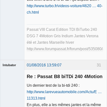
Membre
http://www.turbo.fr/videos-voiture/4620 … 40-
Déconnecté
ch.html
Passat VIII Carat Edition TDI BiTurbo 240
DSG 7 4Motion Gris Indium Jantes Verona
été et Jantes Marseille hiver
http://www.forumpassat.fr/forum/post/535080/
01/08/2016 13:59:07
31
Intubator
Re : Passat B8 biTDi 240 4Motion
Un dernier test de la bi-tdi 240 :
http://www.larevueautomobile.com/Actu/E …
Membre
11313.html
Déconnecté
En plus, elle a les mêmes jantes et la même