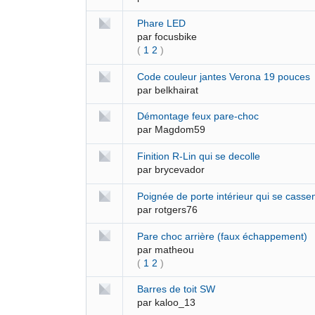
Phare LED
par
focusbike
(
1
2
)
Code couleur jantes Verona 19 pouces
par
belkhairat
Démontage feux pare-choc
par
Magdom59
Finition R-Lin qui se decolle
par
brycevador
Poignée de porte intérieur qui se casse
par
rotgers76
Pare choc arrière (faux échappement)
par
matheou
(
1
2
)
Barres de toit SW
par
kaloo_13