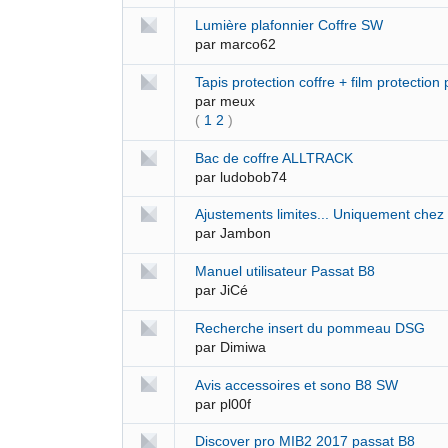
Lumière plafonnier Coffre SW
par
marco62
Tapis protection coffre + film protection
par
meux
(
1
2
)
Bac de coffre ALLTRACK
par
ludobob74
Ajustements limites... Uniquement chez
par
Jambon
Manuel utilisateur Passat B8
par
JiCé
Recherche insert du pommeau DSG
par
Dimiwa
Avis accessoires et sono B8 SW
par
pl00f
Discover pro MIB2 2017 passat B8