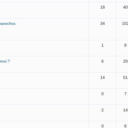
18
40
 parechoc
34
10
1
8
 moi ?
6
20
14
51
0
7
2
14
0
8