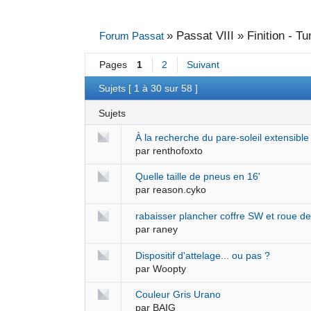
»
Passat VIII » Finition - Tu
Forum Passat
Pages
1
2
Suivant
Sujets [ 1 à 30 sur 58 ]
Sujets
À la recherche du pare-soleil extensible
par
renthofoxto
Quelle taille de pneus en 16'
par
reason.cyko
rabaisser plancher coffre SW et roue d
par
raney
Dispositif d'attelage... ou pas ?
par
Woopty
Couleur Gris Urano
par
BAIG