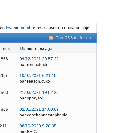
ou
devenir membre
pour ouvrir un nouveau sujet
Flux RSS du forum
ctures
dernier message
 868
09/12/2021 20:57:22
par renthofoxto
 755
10/07/2021 6:21:15
par reason.cyko
 503
21/03/2021 19:02:25
par spraysol
 865
02/01/2021 14:00:59
par conchonnetstephanie
 211
08/10/2020 9:20:35
par BAIG