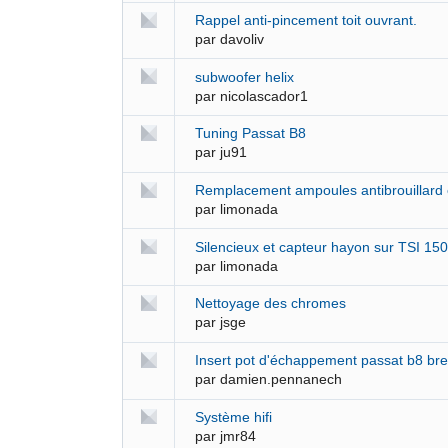
Rappel anti-pincement toit ouvrant.
par
davoliv
subwoofer helix
par
nicolascador1
Tuning Passat B8
par
ju91
Remplacement ampoules antibrouillard 
par
limonada
Silencieux et capteur hayon sur TSI 15
par
limonada
Nettoyage des chromes
par
jsge
Insert pot d'échappement passat b8 br
par
damien.pennanech
Système hifi
par
jmr84