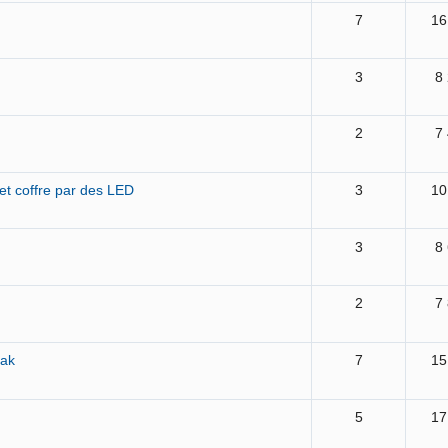
7
16
3
8
2
7
et coffre par des LED
3
10
0
3
8
2
7
eak
7
15
5
17