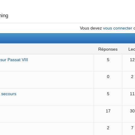
ning
Vous devez
vous connecter
réponses
le
 sur Passat VIII
5
12
0
2
e secours
5
11
17
30
2
7