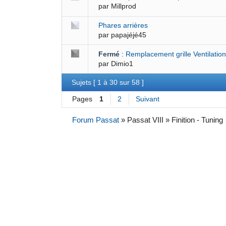
par
Millprod
Phares arrières
par
papajéjé45
Fermé
:
Remplacement grille Ventilation
par
Dimio1
Sujets [ 1 à 30 sur 58 ]
Pages
1
2
Suivant
Forum Passat
»
Passat VIII » Finition - Tuning