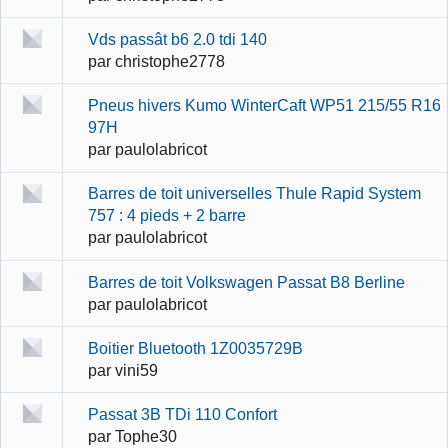
Vds passât b6 2.0 tdi 140
par
christophe2778
Pneus hivers Kumo WinterCaft WP51 215/55 R16
97H
par
paulolabricot
Barres de toit universelles Thule Rapid System
757 : 4 pieds + 2 barre
par
paulolabricot
Barres de toit Volkswagen Passat B8 Berline
par
paulolabricot
Boitier Bluetooth 1Z0035729B
par
vini59
Passat 3B TDi 110 Confort
par
Tophe30