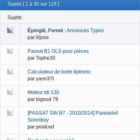
Sujets [ 1 à 30 sur 118 ]
Sujets
Épinglé
,
Fermé
:
Annonces Types
par
liljoss
Passat B1 GLS pour pièces
par
Tophe30
Calculateur de boite tiptronic
par
yann37t
Moteur tdi 130
par
bigood 79
[PASSAT SW B7 - 2010/2014] Paresoleil
Sonniboy
par
prodced