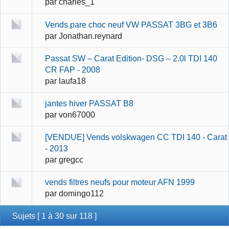
par
charles_1
Vends pare choc neuf VW PASSAT 3BG et 3B6
par
Jonathan.reynard
Passat SW – Carat Edition- DSG – 2.0l TDI 140
CR FAP - 2008
par
laufa18
jantes hiver PASSAT B8
par
von67000
[VENDUE] Vends volskwagen CC TDI 140 - Carat
- 2013
par
gregcc
vends filtres neufs pour moteur AFN 1999
par
domingo112
Sujets [ 1 à 30 sur 118 ]