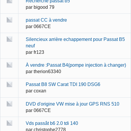
Recherche passat b5
par
bigood 79
passat CC à vendre
par
0667CE
Silencieux arrière echappement pour Passat B5
neuf
par
fr123
À vendre :Passat B4(pompe injection à changer)
par
therion63340
Passat B8 SW Carat TDI 190 DSG6
par
coxan
DVD d'origine VW mise à jour GPS RNS 510
par
0667CE
Vds passât b6 2.0 tdi 140
par
christophe2778