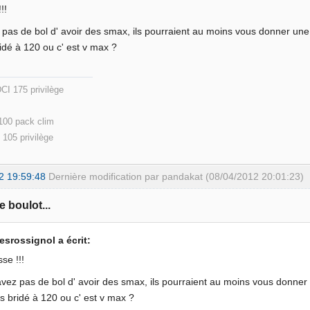
!!
pas de bol d' avoir des smax, ils pourraient au moins vous donner une
ridé à 120 ou c' est v max ?
e 4 DCI 175 privilège Passat 3BG c
due )
 100 pack clim
105 privilège
2 19:59:48
Dernière modification par pandakat (08/04/2012 20:01:23)
e boulot...
esrossignol a écrit:
sse !!!
vez pas de bol d' avoir des smax, ils pourraient au moins vous donner
es bridé à 120 ou c' est v max ?