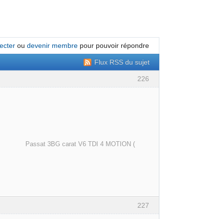
ecter
ou
devenir membre
pour pouvoir répondre
Flux RSS du sujet
226
arat V6 TDI 4 MOTION (
227