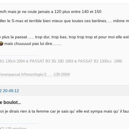
m/h mais je ne roule jamais a 120 plus entre 140 et 150
iller le S-max et terrible bien mieux que toutes ces berlines..... même 
 plus la passat ..... trop dur, trop bas, trop trop trop et pour moi elle est 
mais chuuuuut pas lui dire........
G 130ch 2004 & PASSAT B3 35i 19D 1993 & PASSAT B2 1300cc 1986
forumpassat.fr/forum/topic/1 … -130-2004/
2 20:49:12
e boulot...
i je dirais rien à ta femme car je sais qu' elle est sympa mais qu' il faut
e 4 DCI 175 privilège Passat 3BG c