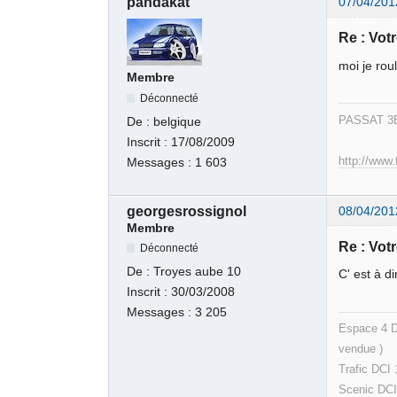
pandakat
07/04/201
Re : Votr
moi je roul
Membre
Déconnecté
PASSAT 3B
De :
belgique
Inscrit :
17/08/2009
http://www.
Messages :
1 603
georgesrossignol
08/04/201
Membre
Re : Votr
Déconnecté
De :
Troyes aube 10
C' est à di
Inscrit :
30/03/2008
Messages :
3 205
Espac
ven
Trafic DCI
Scenic DCI 