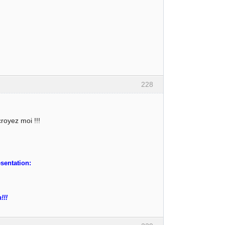
228
royez moi !!!
ésentation:
!!!