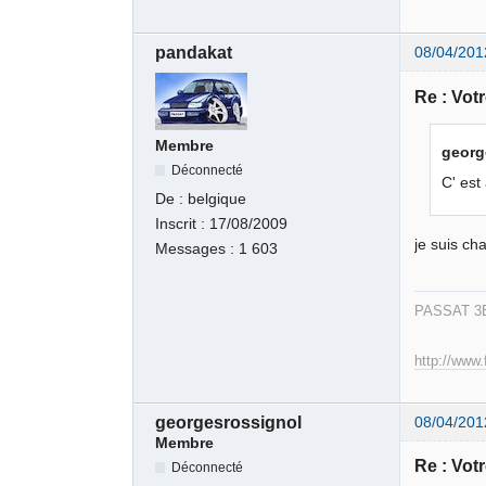
pandakat
08/04/201
Re : Votr
Membre
georg
Déconnecté
C' est
De :
belgique
Inscrit :
17/08/2009
je suis ch
Messages :
1 603
PASSAT 3B
http://www.
georgesrossignol
08/04/201
Membre
Re : Votr
Déconnecté