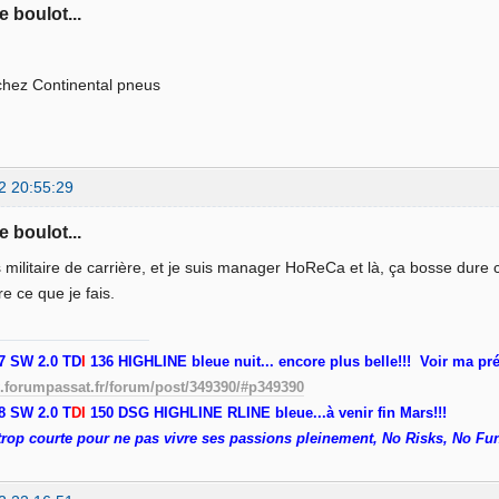
e boulot...
chez Continental pneus
2 20:55:29
e boulot...
s militaire de carrière, et je suis manager HoReCa et là, ça bosse dure c
re ce que je fais.
7 SW 2.0 TD
I
136 HIGHLINE bleue nuit... encore plus belle!!! Voir ma pr
.forumpassat.fr/forum/post/349390/#p349390
 SW 2.0 T
DI
150 DSG HIGHLINE RLINE bleue...à venir fin Mars!!!
 trop courte pour ne pas vivre ses passions pleinement, No Risks, No Fun