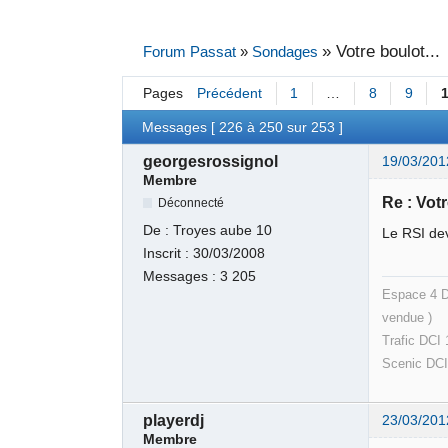
»
Votre boulot...
Forum Passat
»
Sondages
Pages
Précédent
1
…
8
9
Messages [ 226 à 250 sur 253 ]
georgesrossignol
19/03/201
Membre
Re : Votr
Déconnecté
De :
Troyes aube 10
Le RSI dev
Inscrit :
30/03/2008
Messages :
3 205
Espac
ven
Trafic DCI
Scenic DCI 
playerdj
23/03/201
Membre