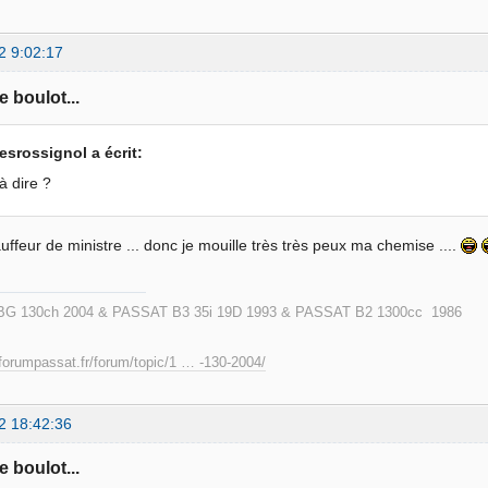
2 9:02:17
e boulot...
esrossignol a écrit:
 à dire ?
auffeur de ministre ... donc je mouille très très peux ma chemise ....
G 130ch 2004 & PASSAT B3 35i 19D 1993 & PASSAT B2 1300cc 1986
forumpassat.fr/forum/topic/1 … -130-2004/
2 18:42:36
e boulot...