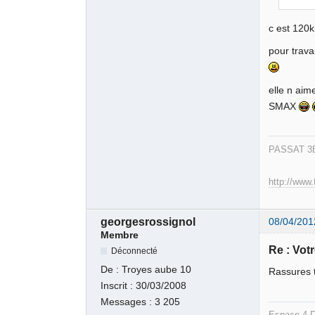
c est 120k
pour trava
elle n aime
SMAX
PASSAT 3B
http://www.
georgesrossignol
08/04/201
Membre
Re : Votr
Déconnecté
De :
Troyes aube 10
Rassures to
Inscrit :
30/03/2008
Messages :
3 205
Espac