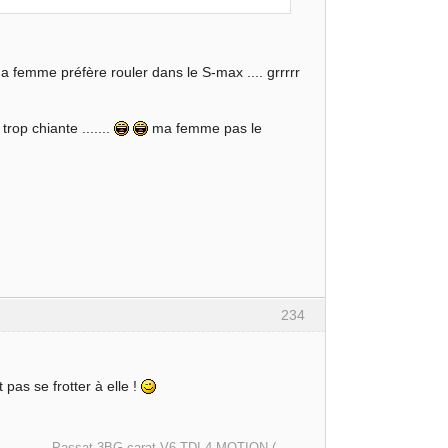
ma femme préfère rouler dans le S-max .... grrrrr
trop chiante .......
ma femme pas le
234
 pas se frotter à elle !
arat V6 TDI 4 MOTION (