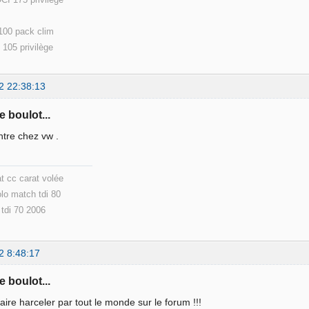
due )
 100 pack clim
105 privilège
2 22:38:13
e boulot...
intre chez vw .
t cc carat volée
o match tdi 80
o tdi 70 2006
2 8:48:17
e boulot...
faire harceler par tout le monde sur le forum !!!