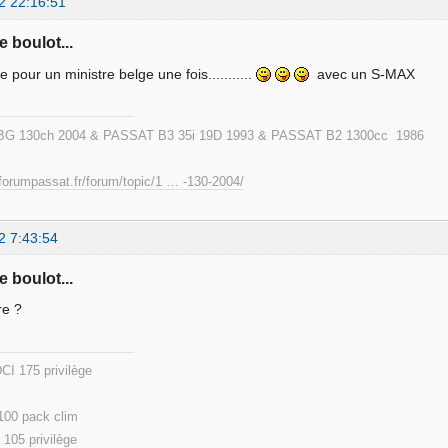
2 22:16:51
e boulot...
e pour un ministre belge une fois...........
avec un S-MAX
G 130ch 2004 & PASSAT B3 35i 19D 1993 & PASSAT B2 1300cc 1986
forumpassat.fr/forum/topic/1 … -130-2004/
2 7:43:54
e boulot...
re ?
e 4 DCI 175 privilège Passat 3BG c
due )
 100 pack clim
105 privilège