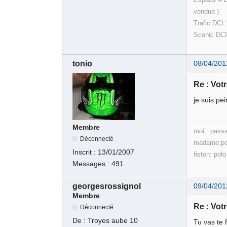
ven
Trafic DCI
Scenic DCI 
tonio
08/04/201
Re : Votr
je suis pe
Membre
moi : passa
Déconnecté
madame:pol
Inscrit :
13/01/2007
fiston: pol
Messages :
491
georgesrossignol
09/04/201
Membre
Re : Votr
Déconnecté
De :
Troyes aube 10
Tu vas te 