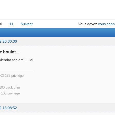
10
11
Suivant
Vous devez
vous conn
2 20:30:30
e boulot...
iendra ton ami !!! lol
e 4 DCI 175 privilège Passat 3BG c
due )
 100 pack clim
105 privilège
2 13:08:52