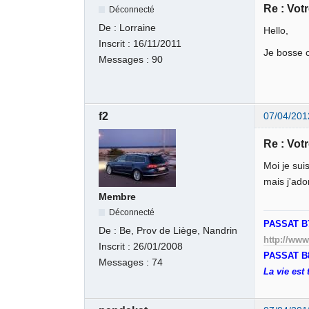
Re : Votr
Déconnecté
De :
Lorraine
Hello,
Inscrit :
16/11/2011
Je bosse 
Messages :
90
f2
07/04/201
Re : Votr
Moi je sui
mais j'ado
Membre
Déconnecté
PASSAT B
De :
Be, Prov de Liège, Nandrin
http://www
Inscrit :
26/01/2008
PASSAT B8
Messages :
74
La vie est