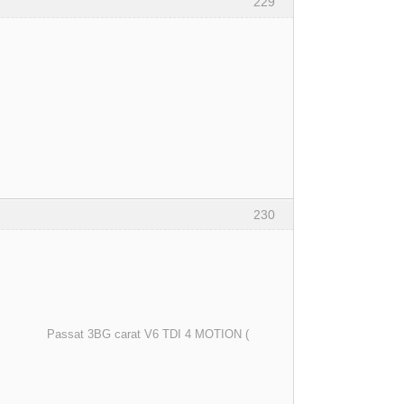
229
230
arat V6 TDI 4 MOTION (