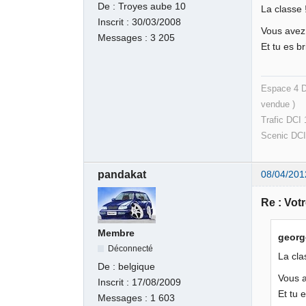
De :
Troyes aube 10
La classe !
Inscrit :
30/03/2008
Vous avez 
Messages :
3 205
Et tu es b
Espac
ven
Trafic DCI
Scenic DCI 
pandakat
08/04/201
Re : Votr
Membre
georg
Déconnecté
La cla
De :
belgique
Vous a
Inscrit :
17/08/2009
Et tu 
Messages :
1 603