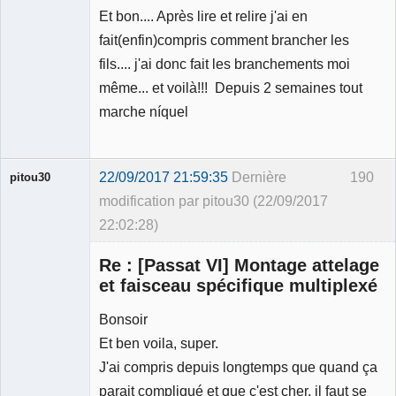
Et bon.... Après lire et relire j'ai en
Membre
fait(enfin)compris comment brancher les
Déconnecté
fils.... j'ai donc fait les branchements moi
même... et voilà!!! Depuis 2 semaines tout
marche níquel
22/09/2017 21:59:35
Dernière
190
pitou30
modification par pitou30 (22/09/2017
22:02:28)
Re : [Passat VI] Montage attelage
et faisceau spécifique multiplexé
Bonsoir
Expert
Et ben voila, super.
mécanique
validé
J'ai compris depuis longtemps que quand ça
Déconnecté
parait compliqué et que c'est cher, il faut se