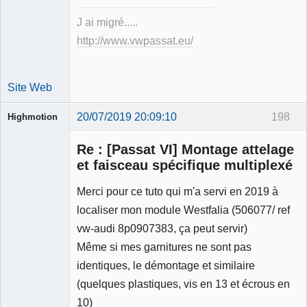
J ai migré.....
http://www.vwpassat.eu/
Site Web
20/07/2019 20:09:10
198
Highmotion
Re : [Passat VI] Montage attelage
et faisceau spécifique multiplexé
Merci pour ce tuto qui m'a servi en 2019 à
Membre
localiser mon module Westfalia (506077/ ref
Déconnecté
vw-audi 8p0907383, ça peut servir)
Même si mes garnitures ne sont pas
identiques, le démontage et similaire
(quelques plastiques, vis en 13 et écrous en
10)