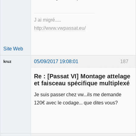
mécanique
validé
Déconnecté
J ai migré.....
http://www.vwpassat.eu/
Site Web
05/09/2017 19:08:01
187
kruz
Re : [Passat VI] Montage attelage
et faisceau spécifique multiplexé
Je suis passer chez vw...ils me demande
Membre
120€ avec le codage... que dites vous?
Déconnecté