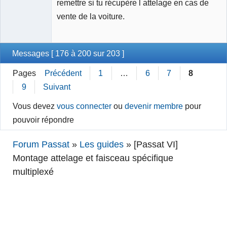
remettre si tu récupère l attelage en cas de
vente de la voiture.
Messages [ 176 à 200 sur 203 ]
Pages
Précédent
1
…
6
7
8
9
Suivant
Vous devez
vous connecter
ou
devenir membre
pour
pouvoir répondre
Forum Passat
»
Les guides
»
[Passat VI]
Montage attelage et faisceau spécifique
multiplexé