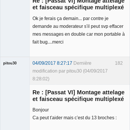
Re : [Passat VI] Montage attelage
et faisceau spécifique multiplexé
Ok je ferais ça demain... par contre je
Membre
demande au moderateur s'il peut svp effacer
Déconnecté
mes messages en double car mon portable à
fait bug....merci
04/09/2017 8:27:17
Dernière
182
pitou30
modification par pitou30 (04/09/2017
8:28:02)
Re : [Passat VI] Montage attelage
et faisceau spécifique multiplexé
Bonjour
Expert
Ca peut t'aider mais c'est du 13 broches :
mécanique
validé