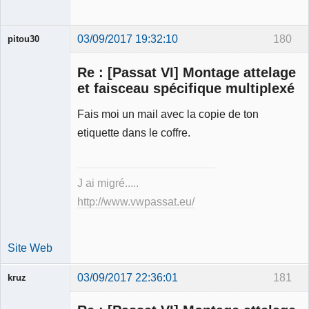
03/09/2017 19:32:10
180
pitou30
Re : [Passat VI] Montage attelage
et faisceau spécifique multiplexé
Fais moi un mail avec la copie de ton
Expert
etiquette dans le coffre.
mécanique
validé
Déconnecté
J ai migré.....
http://www.vwpassat.eu/
Site Web
03/09/2017 22:36:01
181
kruz