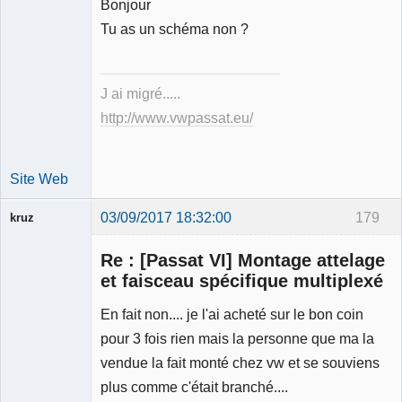
Bonjour
Expert
Tu as un schéma non ?
mécanique
validé
Déconnecté
J ai migré.....
http://www.vwpassat.eu/
Site Web
03/09/2017 18:32:00
179
kruz
Re : [Passat VI] Montage attelage
et faisceau spécifique multiplexé
En fait non.... je l'ai acheté sur le bon coin
Membre
pour 3 fois rien mais la personne que ma la
Déconnecté
vendue la fait monté chez vw et se souviens
plus comme c'était branché....