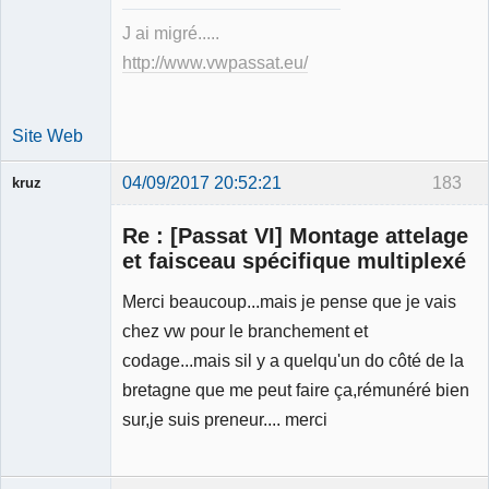
Déconnecté
J ai migré.....
http://www.vwpassat.eu/
Site Web
04/09/2017 20:52:21
183
kruz
Re : [Passat VI] Montage attelage
et faisceau spécifique multiplexé
Merci beaucoup...mais je pense que je vais
Membre
chez vw pour le branchement et
Déconnecté
codage...mais sil y a quelqu'un do côté de la
bretagne que me peut faire ça,rémunéré bien
sur,je suis preneur.... merci