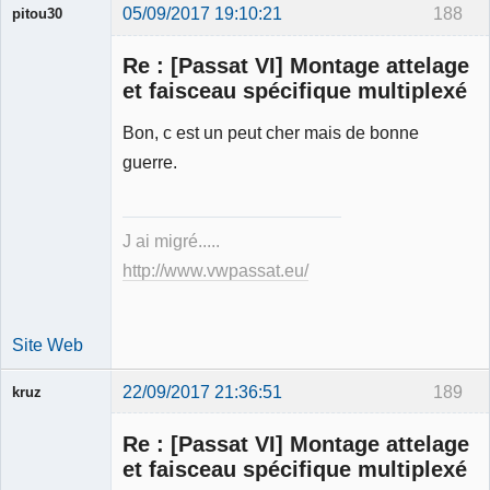
05/09/2017 19:10:21
188
pitou30
Re : [Passat VI] Montage attelage
et faisceau spécifique multiplexé
Bon, c est un peut cher mais de bonne
Expert
guerre.
mécanique
validé
Déconnecté
J ai migré.....
http://www.vwpassat.eu/
Site Web
22/09/2017 21:36:51
189
kruz
Re : [Passat VI] Montage attelage
et faisceau spécifique multiplexé