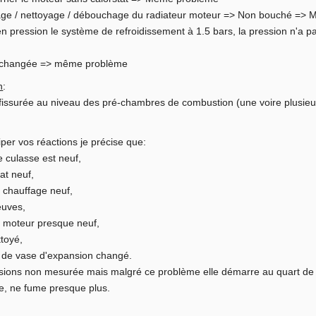
ge / nettoyage / débouchage du radiateur moteur => Non bouché =>
 en pression le système de refroidissement à 1.5 bars, la pression n'
 changée => même problème
n
:
fissurée au niveau des pré-chambres de combustion (une voire plusieur
iper vos réactions je précise que:
de culasse est neuf,
tat neuf,
r chauffage neuf,
euves,
r moteur presque neuf,
ttoyé,
 de vase d'expansion changé.
sions non mesurée mais malgré ce problème elle démarre au quart de 
e, ne fume presque plus.