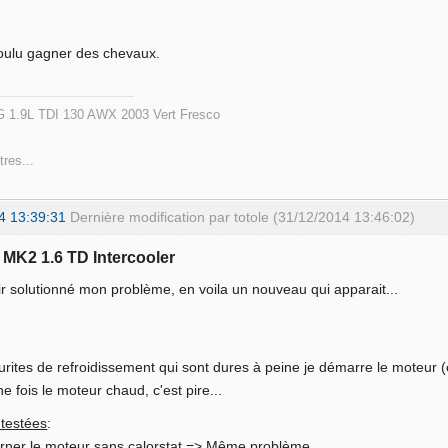
 voulu gagner des chevaux.
 1.9L TDI 130 AWX 2003 Vert Fresco
tres...
4 13:39:31
Dernière modification par totole (31/12/2014 13:46:02)
f MK2 1.6 TD Intercooler
r solutionné mon problème, en voila un nouveau qui apparait...
 durites de refroidissement qui sont dures à peine je démarre le moteur
ne fois le moteur chaud, c'est pire...
testées
:
ourner le moteur sans calorstat => Même problème