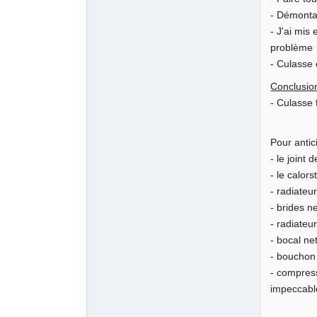
- Démonta
- J'ai mis
problème
- Culasse
Conclusio
- Culasse 
Pour antic
- le joint 
- le calors
- radiateu
- brides n
- radiateu
- bocal ne
- bouchon
- compres
impeccabl