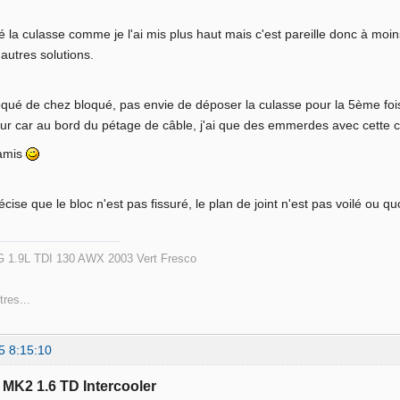
é la culasse comme je l'ai mis plus haut mais c'est pareille donc à moi
'autres solutions.
oqué de chez bloqué, pas envie de déposer la culasse pour la 5ème fois
ur car au bord du pétage de câble, j'ai que des emmerdes avec cette 
 amis
écise que le bloc n'est pas fissuré, le plan de joint n'est pas voilé ou qu
 1.9L TDI 130 AWX 2003 Vert Fresco
tres...
5 8:15:10
f MK2 1.6 TD Intercooler