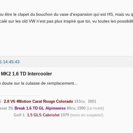
pu être le clapet du bouchon du vase d'expansion qui est HS, mais vu q
alé sur les old VW n'est pas plus inspiré que toi, vu toutes les possibili
5 14:45:43
f MK2 1.6 TD Intercooler
n doute sur la culasse de remplacement...
G
2.8 V6 4Motion Carat Rouge Colorado
193cv, 2001
ssat 35i
Break 1.6 TD GL Alpinweiss
80cv, 1990
(Le
Golf 1
1.5 GLS Cabriolet
1979
(resto en suspen