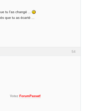
ue tu l'as changé ...
tés que tu as écarté ...
54
 mulet)
s!)
Votez
ForumPassat!