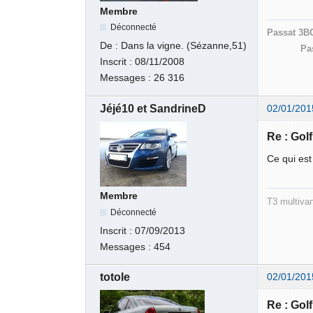
Membre
Déconnecté
Passat 3B
De :
Dans la vigne. (Sézanne,51)
Pa
Inscrit :
08/11/2008
Messages :
26 316
Jéjé10 et SandrineD
02/01/201
Re : Gol
Ce qui est
Membre
T3 multivan
Déconnecté
Inscrit :
07/09/2013
Messages :
454
totole
02/01/201
Re : Gol