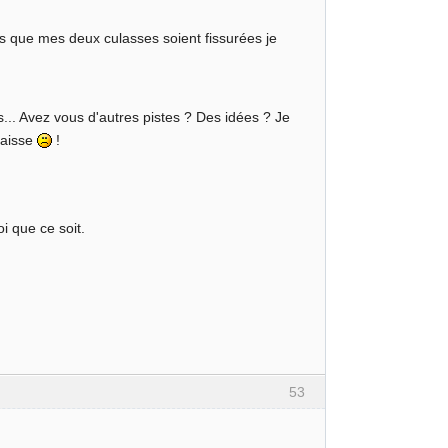
ns que mes deux culasses soient fissurées je
... Avez vous d'autres pistes ? Des idées ? Je
caisse
!
oi que ce soit.
53