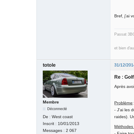
Bref, j'ai
Passat 3BG
et bien d'au
totole
31/12/201
Re : Gol
Après avoi
Membre
Problème
:
Déconnecté
- J'ai les
De :
West coast
raides). U
Inscrit :
10/01/2013
Méthodes 
Messages :
2 067
- Faire t