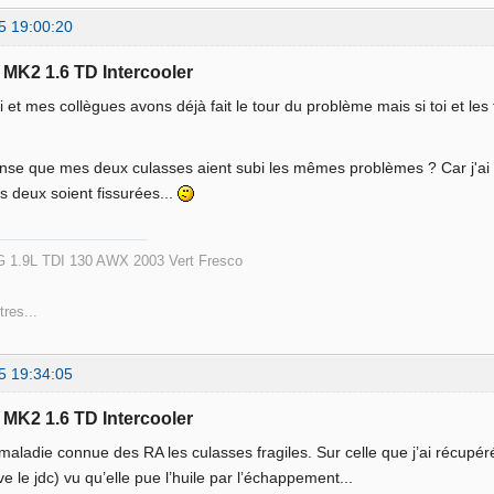
5 19:00:20
f MK2 1.6 TD Intercooler
i et mes collègues avons déjà fait le tour du problème mais si toi et les
^
nse que mes deux culasses aient subi les mêmes problèmes ? Car j'ai 
s deux soient fissurées...
 1.9L TDI 130 AWX 2003 Vert Fresco
tres...
5 19:34:05
f MK2 1.6 TD Intercooler
maladie connue des RA les culasses fragiles. Sur celle que j’ai récup
e le jdc) vu qu’elle pue l’huile par l’échappement...