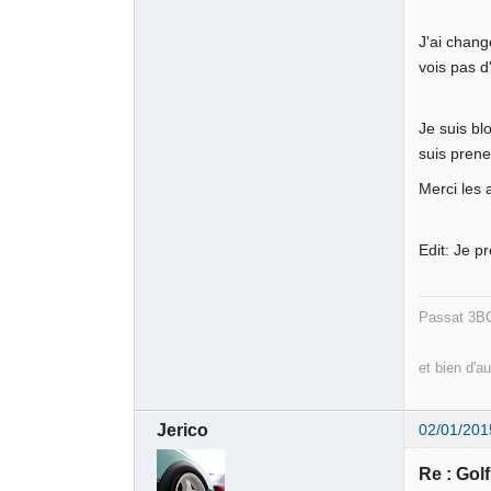
J'ai chang
vois pas d
Je suis bl
suis prene
Merci les
Edit: Je pr
Passat 3BG
et bien d'au
Jerico
02/01/201
Re : Gol