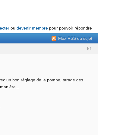
ecter
ou
devenir membre
pour pouvoir répondre
Flux RSS du sujet
51
 avec un bon réglage de la pompe, tarage des
 manière...
.