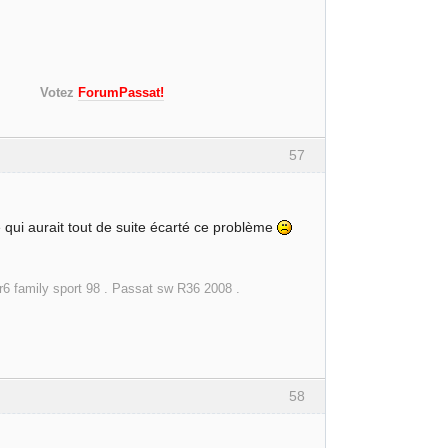
 mulet)
s!)
Votez
ForumPassat!
57
e qui aurait tout de suite écarté ce problème
vr6 family sport 98 . Passat sw R36 2008 .
58