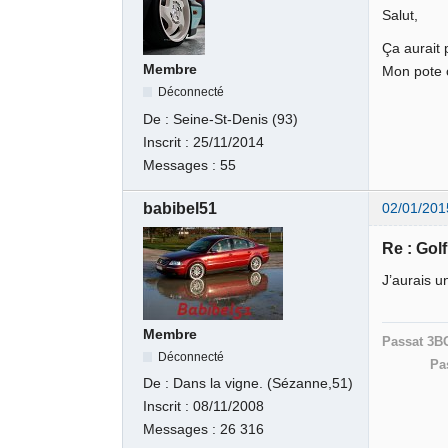
Salut,
Ça aurait 
Membre
Mon pote c
Déconnecté
De :
Seine-St-Denis (93)
Inscrit :
25/11/2014
Messages :
55
babibel51
02/01/201
Re : Gol
J’aurais u
Membre
Passat 3B
Déconnecté
Pa
De :
Dans la vigne. (Sézanne,51)
Inscrit :
08/11/2008
Messages :
26 316