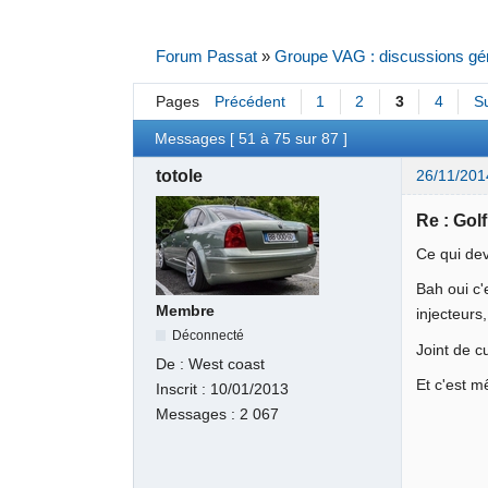
Forum Passat
»
Groupe VAG : discussions gé
Pages
Précédent
1
2
3
4
S
Messages [ 51 à 75 sur 87 ]
totole
26/11/201
Re : Gol
Ce qui deva
Bah oui c'
Membre
injecteurs
Déconnecté
Joint de 
De :
West coast
Et c'est m
Inscrit :
10/01/2013
Messages :
2 067