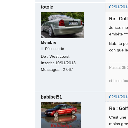
totole
02/01/201
Re : Gol
Jerico: mo
embêté ^
Membre
Bab: tu pe
Déconnecté
con que le
De :
West coast
Inscrit :
10/01/2013
Passat 3BG
Messages :
2 067
et bien d'au
babibel51
02/01/201
Re : Gol
C’est une 
moins grav