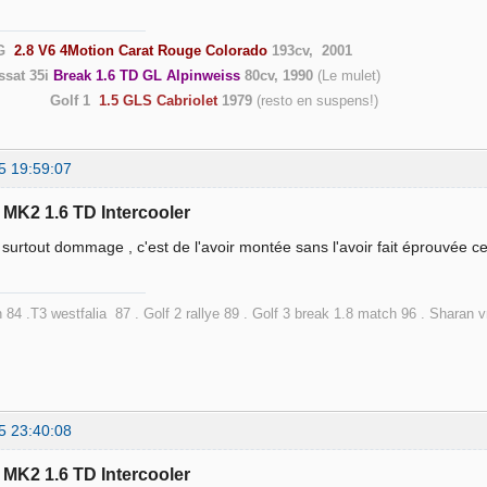
G
2.8 V6 4Motion Carat Rouge Colorado
193cv, 2001
ssat 35i
Break 1.6 TD GL Alpinweiss
80cv, 1990
(Le
Golf 1
1.5 GLS Cabriolet
1979
(resto en suspen
5 19:59:07
f MK2 1.6 TD Intercooler
 surtout dommage , c'est de l'avoir montée sans l'avoir fait éprouvée c
 84 .T3 westfalia 87 . Golf 2 rallye 89 . Golf 3 break 1.8 match 96 . Sharan 
5 23:40:08
f MK2 1.6 TD Intercooler