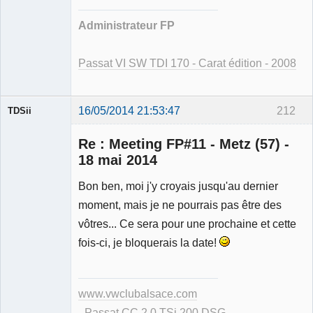
Administrateur FP
Passat VI SW TDI 170 - Carat édition - 2008
16/05/2014 21:53:47
212
TDSii
Re : Meeting FP#11 - Metz (57) -
18 mai 2014
Membre
Bon ben, moi j'y croyais jusqu'au dernier
Déconnecté
moment, mais je ne pourrais pas être des
vôtres... Ce sera pour une prochaine et cette
fois-ci, je bloquerais la date!
www.vwclubalsace.com
- Passat CC 2.0 TSi 200 DSG