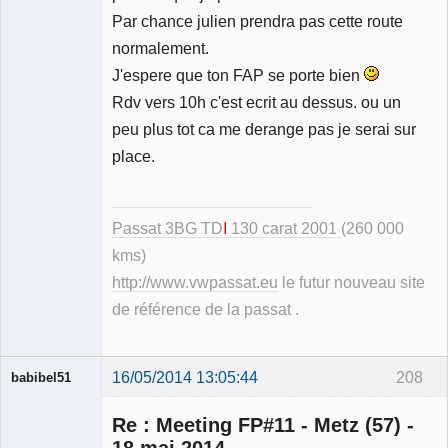
Déconnecté
Par chance julien prendra pas cette route
normalement.
J'espere que ton FAP se porte bien
Rdv vers 10h c'est ecrit au dessus. ou un
peu plus tot ca me derange pas je serai sur
place.
Passat 3BG TD
I
130 carat 2001
(260 000
kms)
http://www.vwpassat.eu
le futur nouveau site
de référence de la passat .
16/05/2014 13:05:44
208
babibel51
Re : Meeting FP#11 - Metz (57) -
18 mai 2014