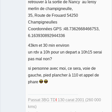
retrouver à la sortie de Nancy au leroy
merlin de champigneulle,
35, Route de Frouard 54250
Champigneulles
Coordonnées GPS :48.7362668466753,
6.163930892944336
43km et 30 min environ
un rdv a 10h pour un depart a 10h15 serai
pas mal non?
si personne avec moi, ce sera, voie de
gauche, pied plancher à 110 et appel de
phare
Passat 3BG TD
I
130 carat 2001
(260 000
kms)