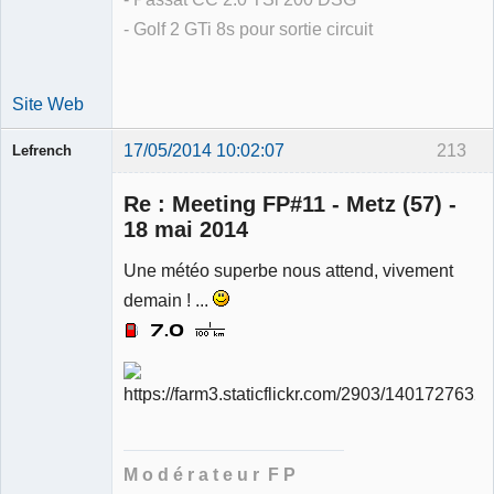
- Golf 2 GTi 8s pour sortie circuit
Site Web
17/05/2014 10:02:07
213
Lefrench
Re : Meeting FP#11 - Metz (57) -
18 mai 2014
Une météo superbe nous attend, vivement
Ancien
demain ! ...
modérateur
Déconnecté
M o d é r a t e u r F P