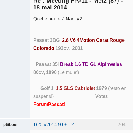
Re : Meeting FP#11 - Metz (57) -
18 mai 2014
Quelle heure à Nancy?
Membre
Déconnecté
Passat 3BG
2.8 V6 4Motion Carat Rouge
Colorado
193cv, 2001
Passat 35i
Break 1.6 TD GL Alpinweiss
80cv, 1990
(Le mulet)
Golf 1
1.5 GLS Cabriolet
1979
(resto en
suspens!)
Votez
ForumPassat!
16/05/2014 9:08:12
204
ptitbour