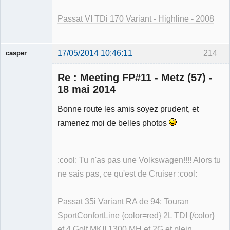
Passat VI TDi 170 Variant - Highline - 2008
17/05/2014 10:46:11
214
casper
Re : Meeting FP#11 - Metz (57) -
18 mai 2014
Bonne route les amis soyez prudent, et
Membre
ramenez moi de belles photos
Déconnecté
:cool: Tu n'as pas une Volkswagen!!!! Alors tu
ne sais pas, ce qu'est de Cruiser :cool:
Passat 35i Variant RA de 94; Touran
SportConfortLine {color=red} 2L TDI {/color}
et 4 Golf MKII 1300 MH et 2G et plein