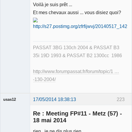
Voilà je suis prêt ...
Déconnecté
Et mes chevaux aussi ... vous disiez quoi?
PASSAT 3BG 130ch 2004 & PASSAT B3
35i 19D 1993 & PASSAT B2 1300cc 1986
http://www.forumpassat.fr/forum/topic/1 …
-130-2004/
17/05/2014 18:38:13
223
usas12
Re : Meeting FP#11 - Metz (57) -
18 mai 2014
rien , je ne dis plus rien.......