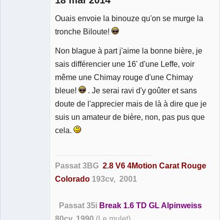
Ouais envoie la binouze qu'on se murge la
Membre
tronche Biloute!
Déconnecté
Non blague à part j'aime la bonne bière, je
sais différencier une 16' d'une Leffe, voir
même une Chimay rouge d'une Chimay
bleue!
. Je serai ravi d'y goûter et sans
doute de l'apprecier mais de là à dire que je
suis un amateur de bière, non, pas pus que
cela.
Passat 3BG
2.8 V6 4Motion Carat Rouge
Colorado
193cv, 2001
Passat 35i
Break 1.6 TD GL Alpinweiss
80cv, 1990
(Le mulet)