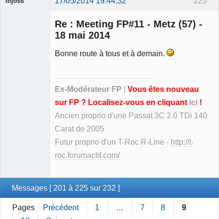
17/05/2014 19:44:32
225
liljoss
Re : Meeting FP#11 - Metz (57) -
18 mai 2014
Bonne route à tous et à demain.
Ancien
modérateur
Déconnecté
Ex-Modérateur FP
|
Vous êtes nouveau
sur FP ? Localisez-vous en cliquant
ici
!
Ancien proprio d'une Passat 3C 2.0 TDi 140
Carat de 2005
Futur proprio d'un T-Roc R-Line -
http://t-
roc.forumactif.com/
Messages [ 201 à 225 sur 232 ]
Pages
Précédent
1
…
7
8
9