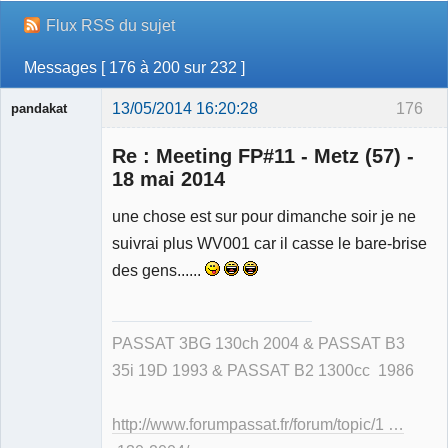
Flux RSS du sujet
Messages [ 176 à 200 sur 232 ]
13/05/2014 16:20:28
176
pandakat
Re : Meeting FP#11 - Metz (57) -
18 mai 2014
Membre
une chose est sur pour dimanche soir je ne
Déconnecté
suivrai plus WV001 car il casse le bare-brise
des gens......
PASSAT 3BG 130ch 2004 & PASSAT B3
35i 19D 1993 & PASSAT B2 1300cc 1986
http://www.forumpassat.fr/forum/topic/1 …