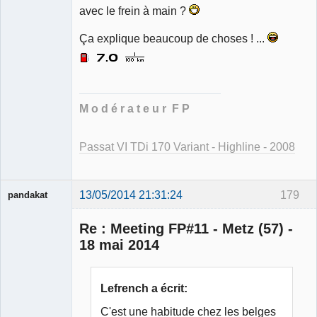
Ancien
avec le frein à main ?
modérateur
Déconnecté
Ça explique beaucoup de choses ! ...
M o d é r a t e u r F P
Passat VI TDi 170 Variant - Highline - 2008
13/05/2014 21:31:24
179
pandakat
Re : Meeting FP#11 - Metz (57) -
18 mai 2014
Membre
Déconnecté
Lefrench a écrit:
C'est une habitude chez les belges