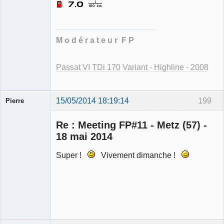
Ancien
modérateur
Déconnecté
M o d é r a t e u r F P
Passat VI TDi 170 Variant - Highline - 2008
15/05/2014 18:19:14
199
Pierre
Modérateur
Re : Meeting FP#11 - Metz (57) -
Déconnecté
18 mai 2014
Super !
Vivement dimanche !