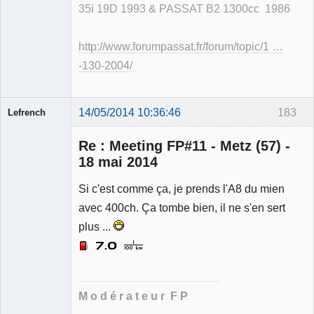
35i 19D 1993 & PASSAT B2 1300cc 1986
http://www.forumpassat.fr/forum/topic/1 …
-130-2004/
14/05/2014 10:36:46
183
Lefrench
Re : Meeting FP#11 - Metz (57) -
18 mai 2014
Si c'est comme ça, je prends l'A8 du mien
Ancien
avec 400ch. Ça tombe bien, il ne s'en sert
modérateur
plus ...
Déconnecté
M o d é r a t e u r F P