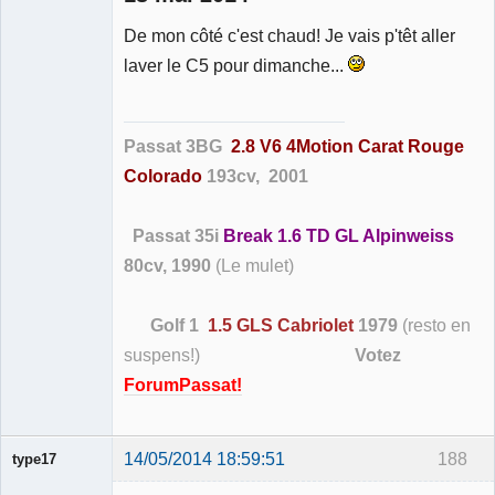
De mon côté c'est chaud! Je vais p'têt aller
Membre
laver le C5 pour dimanche...
Déconnecté
Passat 3BG
2.8 V6 4Motion Carat Rouge
Colorado
193cv, 2001
Passat 35i
Break 1.6 TD GL Alpinweiss
80cv, 1990
(Le mulet)
Golf 1
1.5 GLS Cabriolet
1979
(resto en
suspens!)
Votez
ForumPassat!
14/05/2014 18:59:51
188
type17