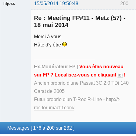
15/05/2014 19:50:48
200
liljoss
Re : Meeting FP#11 - Metz (57) -
18 mai 2014
Merci à vous.
Ancien
Hâte d'y être
modérateur
Déconnecté
Ex-Modérateur FP
|
Vous êtes nouveau
sur FP ? Localisez-vous en cliquant
ici
!
Ancien proprio d'une Passat 3C 2.0 TDi 140
Carat de 2005
Futur proprio d'un T-Roc R-Line -
http://t-
roc.forumactif.com/
Messages [ 176 à 200 sur 232 ]