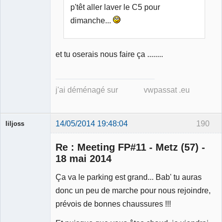
p'têt aller laver le C5 pour
dimanche...
et tu oserais nous faire ça ........
j'ai déménagé sur vwpassat .eu
14/05/2014 19:48:04
190
liljoss
Re : Meeting FP#11 - Metz (57) -
18 mai 2014
Ça va le parking est grand... Bab' tu auras
Ancien
donc un peu de marche pour nous rejoindre,
modérateur
prévois de bonnes chaussures !!!
Déconnecté