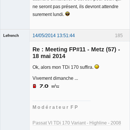
ne seront pas présent, ils devront attendre
surement lundi.
14/05/2014 13:51:44
185
Lefrench
Re : Meeting FP#11 - Metz (57) -
18 mai 2014
Ok, alors mon TDi 170 suffira.
Ancien
modérateur
Vivement dimanche ...
Déconnecté
M o d é r a t e u r F P
Passat VI TDi 170 Variant - Highline - 2008