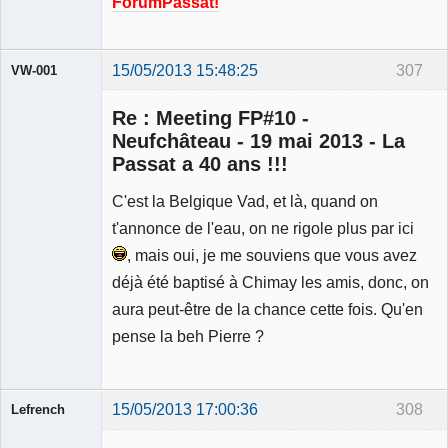
ForumPassat!
15/05/2013 15:48:25
307
VW-001
Re : Meeting FP#10 -
Neufchâteau - 19 mai 2013 - La
Passat a 40 ans !!!
Modérateur
C'est la Belgique Vad, et là, quand on
Déconnecté
t'annonce de l'eau, on ne rigole plus par ici
, mais oui, je me souviens que vous avez
déjà été baptisé à Chimay les amis, donc, on
aura peut-être de la chance cette fois. Qu'en
pense la beh Pierre ?
15/05/2013 17:00:36
308
Lefrench