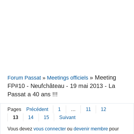
»
Meeting
Forum Passat
»
Meetings officiels
FP#10 - Neufchâteau - 19 mai 2013 - La
Passat a 40 ans !!!
Pages
Précédent
1
…
11
12
13
14
15
Suivant
Vous devez
vous connecter
ou
devenir membre
pour