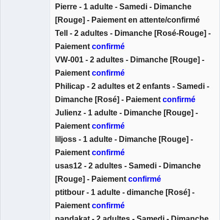
Pierre - 1 adulte - Samedi - Dimanche
[Rouge] - Paiement en attente/confirmé
Tell - 2 adultes - Dimanche [Rosé-Rouge] -
Paiement
confirmé
VW-001 - 2 adultes - Dimanche [Rouge] -
Paiement
confirmé
Philicap - 2 adultes et 2 enfants - Samedi -
Dimanche [Rosé] - Paiement
confirmé
Julienz - 1 adulte - Dimanche [Rouge] -
Paiement
confirmé
liljoss - 1 adulte - Dimanche [Rouge] -
Paiement
confirmé
usas12 - 2 adultes - Samedi - Dimanche
[Rouge] - Paiement
confirmé
ptitbour - 1 adulte - dimanche [Rosé] -
Paiement
confirmé
pandakat - 2 adultes - Samedi - Dimanche