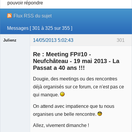
pouvoir répondre
Flux RSS du sujet
Messages [ 301 à 325 sur 355 ]
14/05/2013 5:02:43
301
Julienz
Re : Meeting FP#10 -
Neufchâteau - 19 mai 2013 - La
Passat a 40 ans !!!
Dougie, des meetings ou des rencontres
Modérateur
Déconnecté
déjà organisés sur ce forum, ce n'est pas ce
qui manque.
On attend avec impatience que tu nous
organises une belle rencontre.
Allez, vivement dimanche !