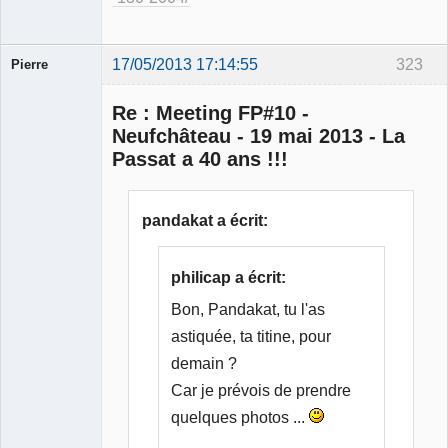
17/05/2013 17:14:55
323
Pierre
Modérateur
Re : Meeting FP#10 -
Déconnecté
Neufchâteau - 19 mai 2013 - La
Passat a 40 ans !!!
pandakat a écrit:
philicap a écrit:
Bon, Pandakat, tu l'as
astiquée, ta titine, pour
demain ?
Car je prévois de prendre
quelques photos ...