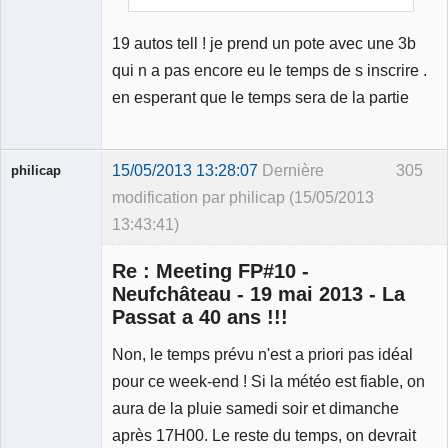
19 autos tell ! je prend un pote avec une 3b
qui n a pas encore eu le temps de s inscrire .
en esperant que le temps sera de la partie
15/05/2013 13:28:07
Dernière
305
philicap
modification par philicap (15/05/2013
13:43:41)
Re : Meeting FP#10 -
Neufchâteau - 19 mai 2013 - La
Passat a 40 ans !!!
Membre
Non, le temps prévu n'est a priori pas idéal
Déconnecté
pour ce week-end ! Si la météo est fiable, on
aura de la pluie samedi soir et dimanche
après 17H00. Le reste du temps, on devrait