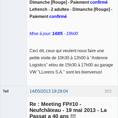
Dimanche [Rouge] - Paiement
confirmé
Lefrench - 2 adultes - Dimanche [Rouge] -
Paiement
confirmé
Mise à jour:
14/05
- 19h00
Ceci dit, ceux qui veulent nous faire une
petite visite de 10h30 à 12h00 à "Ardenne
Logistics" et/ou de 15h30 à 17h00 au garage
VW "LLorens S.A." sont les bienvenus!
14/05/2013 19:29:04
303
Tell
Re : Meeting FP#10 -
Neufchâteau - 19 mai 2013 - La
Passat a 40 ans !!!