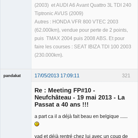
(2003) et AUDI A6 Avant Quattro 3L TDI 240
Tiptronic AVUS (2009)
Autres : HONDA VFR 800 VTEC 2003
(62.000km), vendue pour perte de 2 points,
puis TMAX 2004 puis 2008 ABS. Et pour
faire les courses : SEAT IBIZA TDI 100 2003
(230.000km).
17/05/2013 17:09:11
321
pandakat
Re : Meeting FP#10 -
Neufchâteau - 19 mai 2013 - La
Passat a 40 ans !!!
Membre
Déconnecté
a part ca il a déjà fait beau en belgique ......
vad et déjà rentré chez lui avec un coup de