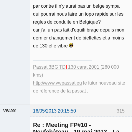
Modérateur
par contre il n'y aurai pas un belge sympa
Déconnecté
qui pourrai nous faire un topo rapide sur les
règles de conduite en Belgique?
car j'ai un pas fait d'equililbrage depuis mon
dernier changement de biellettes et à moins
de 130 elle vibre
Passat 3BG TD
I
130 carat 2001
(260 000
kms)
http://www.vwpassat.eu
le futur nouveau site
de référence de la passat .
16/05/2013 20:15:50
315
VW-001
Re : Meeting FP#10 -
Neufchâteau - 19 mai 2013 - La