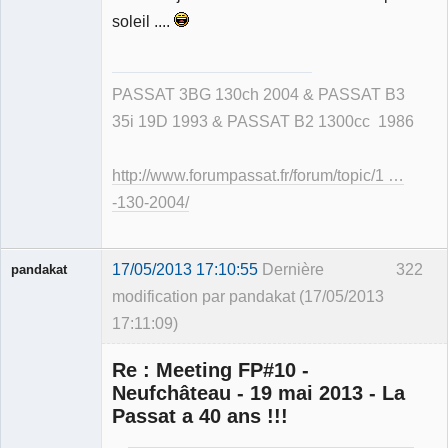
soleil ....
PASSAT 3BG 130ch 2004 & PASSAT B3
35i 19D 1993 & PASSAT B2 1300cc 1986
http://www.forumpassat.fr/forum/topic/1 …
-130-2004/
17/05/2013 17:10:55
Dernière
322
pandakat
modification par pandakat (17/05/2013
17:11:09)
Re : Meeting FP#10 -
Neufchâteau - 19 mai 2013 - La
Passat a 40 ans !!!
Membre
Déconnecté