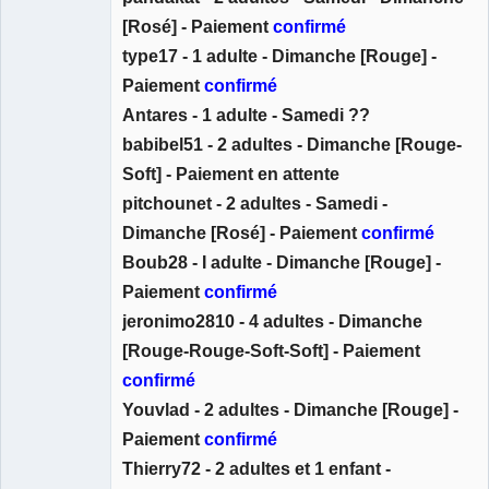
[Rosé] - Paiement
confirmé
type17 - 1 adulte - Dimanche [Rouge] -
Paiement
confirmé
Antares - 1 adulte - Samedi ??
babibel51 - 2 adultes - Dimanche [Rouge-
Soft] - Paiement en attente
pitchounet - 2 adultes - Samedi -
Dimanche [Rosé] - Paiement
confirmé
Boub28 - I adulte - Dimanche [Rouge] -
Paiement
confirmé
jeronimo2810 - 4 adultes - Dimanche
[Rouge-Rouge-Soft-Soft] - Paiement
confirmé
Youvlad - 2 adultes - Dimanche [Rouge] -
Paiement
confirmé
Thierry72 - 2 adultes et 1 enfant -