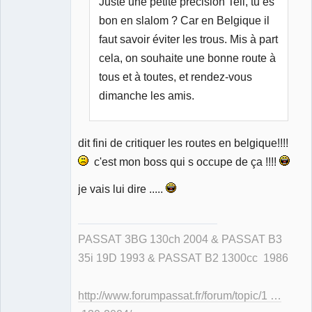
Juste une petite précision Tell, tu es
bon en slalom ? Car en Belgique il
faut savoir éviter les trous. Mis à part
cela, on souhaite une bonne route à
tous et à toutes, et rendez-vous
dimanche les amis.
dit fini de critiquer les routes en belgique!!!!
c'est mon boss qui s occupe de ça !!!!
je vais lui dire .....
PASSAT 3BG 130ch 2004 & PASSAT B3
35i 19D 1993 & PASSAT B2 1300cc 1986
http://www.forumpassat.fr/forum/topic/1 …