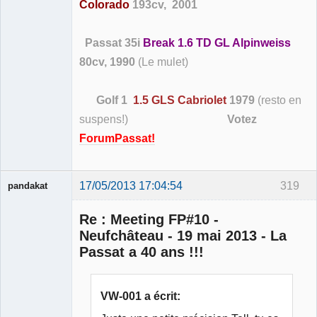
Colorado
193cv, 2001
Passat 35i
Break 1.6 TD GL Alpinweiss
80cv, 1990
(Le mulet)
Golf 1
1.5 GLS Cabriolet
1979
(resto en
suspens!)
Votez
ForumPassat!
17/05/2013 17:04:54
319
pandakat
Re : Meeting FP#10 -
Neufchâteau - 19 mai 2013 - La
Passat a 40 ans !!!
Membre
Déconnecté
VW-001 a écrit: