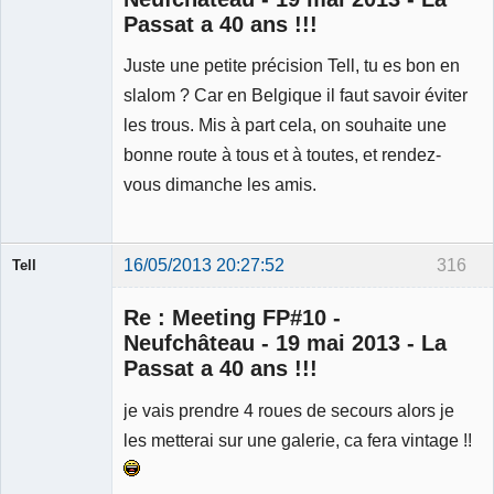
Passat a 40 ans !!!
Modérateur
Juste une petite précision Tell, tu es bon en
Déconnecté
slalom ? Car en Belgique il faut savoir éviter
les trous. Mis à part cela, on souhaite une
bonne route à tous et à toutes, et rendez-
vous dimanche les amis.
16/05/2013 20:27:52
316
Tell
Re : Meeting FP#10 -
Neufchâteau - 19 mai 2013 - La
Passat a 40 ans !!!
Modérateur
je vais prendre 4 roues de secours alors je
Déconnecté
les metterai sur une galerie, ca fera vintage !!