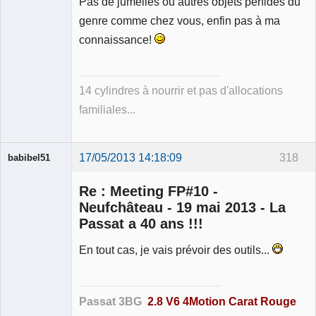
Pas de jumelles ou autres objets perfides du
genre comme chez vous, enfin pas à ma
connaissance!
14 cylindres à nourrir et pas d'allocations
familiales...
17/05/2013 14:18:09
318
babibel51
Re : Meeting FP#10 -
Neufchâteau - 19 mai 2013 - La
Passat a 40 ans !!!
En tout cas, je vais prévoir des outils...
Membre
Déconnecté
Passat 3BG
2.8 V6 4Motion Carat Rouge